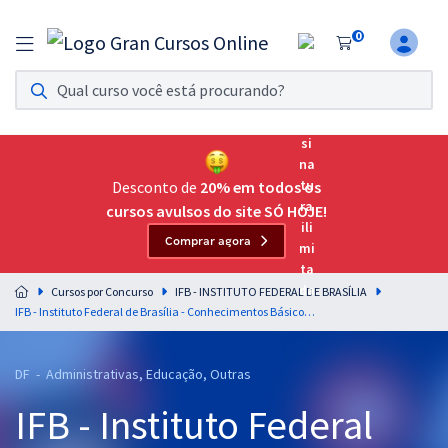
0
Assinatura Ilimitada 11
Acesso a todos os cursos. Teste grátis por 7 dias!
Assinatura OAB Até Passar
Acesso ilimitado a toda preparação para o Exame da
Desconto de
20% em todos os
Ordem, até você passar!
cursos avulsos do site SÓ HOJE!
Comprar agora
Residências Multiprofissionais
Preparação completa e intensiva para as principais
Cursos por Concurso
IFB - INSTITUTO FEDERAL DE BRASÍLIA
residências em saúde do Brasil
IFB - Instituto Federal de Brasília - Conhecimentos Básicos para Todos os Cargos de Nível Médio
Concursos
DF - Administrativas, Educação, Outras
Assinatura Ilimitada
IFB - Instituto Federal
Cursos 20% OFF