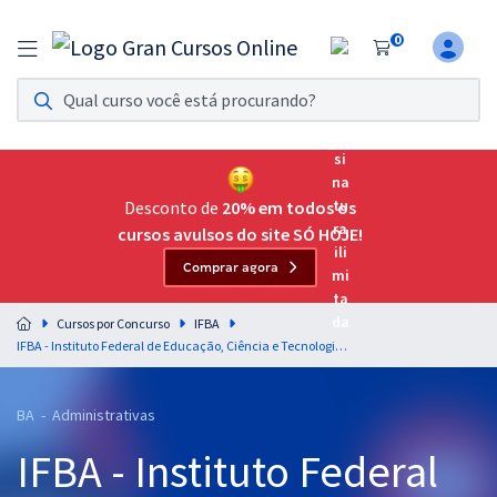
0
Assinatura Ilimitada 11
Acesso a todos os cursos. Teste grátis por 7 dias!
Assinatura OAB Até Passar
Acesso ilimitado a toda preparação para o Exame da
Desconto de
20% em todos os
Ordem, até você passar!
cursos avulsos do site SÓ HOJE!
Comprar agora
Residências Multiprofissionais
Preparação completa e intensiva para as principais
Cursos por Concurso
IFBA
residências em saúde do Brasil
IFBA - Instituto Federal de Educação, Ciência e Tecnologia da Bahia - Conhecimentos Comuns (todos os cargos e todas as áreas) - Nível Médio (TAE)
Concursos
BA - Administrativas
Assinatura Ilimitada
IFBA - Instituto Federal
Cursos 20% OFF