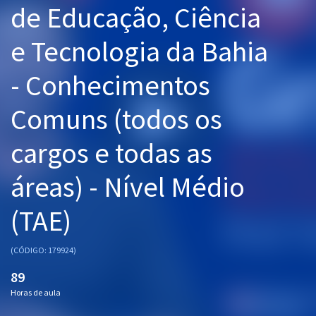
de Educação, Ciência
Pós
e Tecnologia da Bahia
Graduação
- Conhecimentos
OAB
Comuns (todos os
Mentorias
cargos e todas as
Questões grátis
Conteúdo gratuito
áreas) - Nível Médio
Blog
(TAE)
Aprovados
(CÓDIGO: 179924)
Atendimento
89
Horas de aula