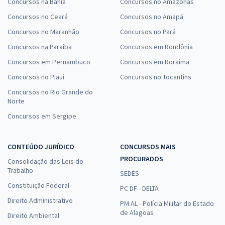
Concursos na Bahia
Concursos no Amazonas
Concursos no Ceará
Concursos no Amapá
Concursos no Maranhão
Concursos no Pará
Concursos na Paraíba
Concursos em Rondônia
Concursos em Pernambuco
Concursos em Roraima
Concursos no Piauí
Concursos no Tocantins
Concursos no Rio Grande do
Norte
Concursos em Sergipe
CONTEÚDO JURÍDICO
CONCURSOS MAIS
PROCURADOS
Consolidação das Leis do
Trabalho
SEDES
Constituição Federal
PC DF - DELTA
Direito Administrativo
PM AL - Polícia Militar do Estado
de Alagoas
Direito Ambiental