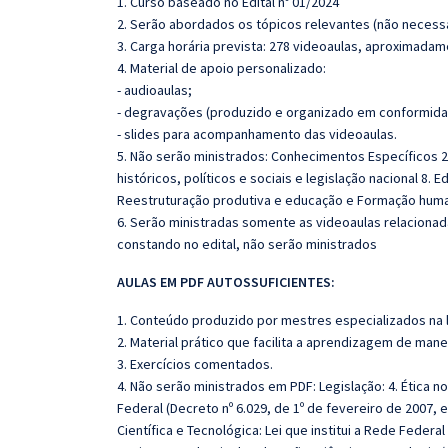
1. Curso baseado no Edital nº 01/2024
2. Serão abordados os tópicos relevantes (não necessa
3. Carga horária prevista: 278 videoaulas, aproximadam
4. Material de apoio personalizado:
- audioaulas;
- degravações (produzido e organizado em conformida
- slides para acompanhamento das videoaulas.
5. Não serão ministrados: Conhecimentos Específicos 2.
históricos, políticos e sociais e legislação nacional 8.
Reestruturação produtiva e educação e Formação hum
6. Serão ministradas somente as videoaulas relaciona
constando no edital, não serão ministrados
AULAS EM PDF AUTOSSUFICIENTES:
1. Conteúdo produzido por mestres especializados na 
2. Material prático que facilita a aprendizagem de mane
3. Exercícios comentados.
4. Não serão ministrados em PDF: Legislação: 4. Ética n
Federal (Decreto nº 6.029, de 1º de fevereiro de 2007, 
Científica e Tecnológica: Lei que institui a Rede Federal