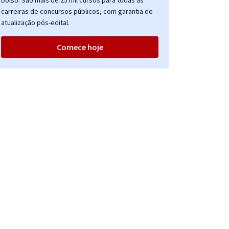
bolso. São mais de 25 mil cursos para todas as
carreiras de concursos públicos, com garantia de
atualização pós-edital.
Comece hoje