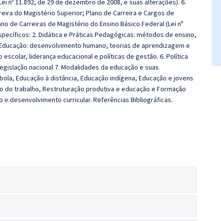
Lei nº 11.892, de 29 de dezembro de 2008, e suas alterações). 6.
reira do Magistério Superior; Plano de Carreira e Cargos de
no de Carreiras de Magistério do Ensino Básico Federal (Lei nº
ecíficos: 2. Didática e Práticas Pedagógicas: métodos de ensino,
da Educação: desenvolvimento humano, teorias de aprendizagem e
 escolar, liderança educacional e políticas de gestão. 6. Política
 legislação nacional 7. Modalidades da educação e suas
ola, Educação à distância, Educação indígena, Educação e jovens
ndo do trabalho, Restruturação produtiva e educação e Formação
 e desenvolvimento curricular. Referências Bibliográficas.