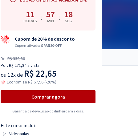
11
57
17
:
:
HORAS
MIN
SEG
Cupom de 20% de desconto
Cupom ativado:
GRAN20-OFF
De:
R$ 339,80
Por:
R$ 271,84
à vista
R$ 22,65
ou
12x de
Economize R$ 67,96 (-20%)
Comprar agora
Garantia de devolução do dinheiro em 7 dias.
Este curso inclui:
Videoaulas