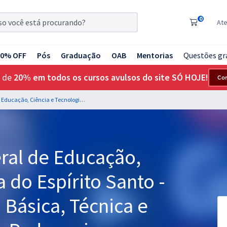
0
At
20% OFF
Pós
Graduação
OAB
Mentorias
Questões gr
 de
20% em todos os cursos avulsos do site SÓ HOJE!
Co
IFES - Instituto Federal de Educação, Ciência e Tecnologia do Espírito Santo - Professor Educação Básica, Técnica e Tecnológica (EBTT) - Pedagogia
eral de Educação,
 do Espírito Santo -
Básica, Técnica e