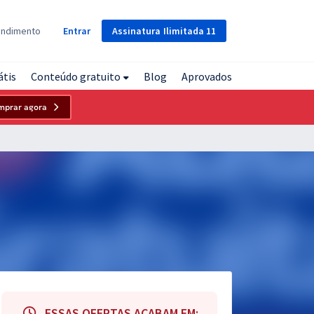
Assinatura
Ilimitada
11
endimento
Entrar
átis
Conteúdo gratuito
Blog
Aprovados
mprar agora
ESSAS OFERTAS ACABAM EM: