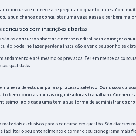
ara concurso e comece a se preparar o quanto antes. Com muita
os, a sua chance de conquistar uma vaga passa a ser bem maior
os concursos com inscrições abertas
s são os
concursos abertos e acesse o edital para começar a sua
ido pode lhe fazer perder a inscrição e ver o seu sonho se dis
 em andamento e até mesmo os previstos. Ter em mente os concurso
ais qualidade.
 maneira de estudar para o processo seletivo. Os nossos curso
uito bem como as bancas organizadoras trabalham. Conhecer a
tíssimo, pois cada uma tem a sua forma de administrar os proc
 a materiais exclusivos para o concurso em questão. São diversos 
a facilitar o seu entendimento e tornar o seu cronograma mais fle