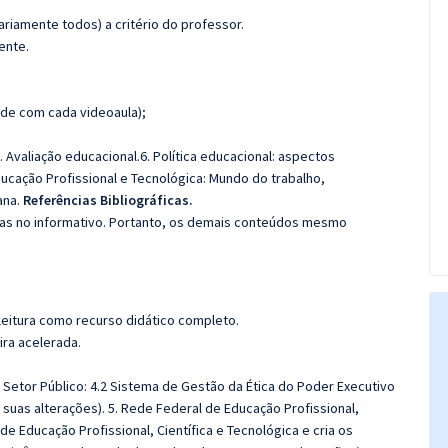
riamente todos) a critério do professor.
ente.
de com cada videoaula);
 Avaliação educacional.6. Política educacional: aspectos
 Educação Profissional e Tecnológica: Mundo do trabalho,
ana.
Referências Bibliográficas.
das no informativo. Portanto, os demais conteúdos mesmo
leitura como recurso didático completo.
ira acelerada.
o Setor Público: 4.2 Sistema de Gestão da Ética do Poder Executivo
e suas alterações). 5. Rede Federal de Educação Profissional,
 de Educação Profissional, Científica e Tecnológica e cria os