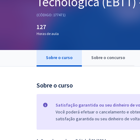
Tecnológica (EBTT)
Pós
(CÓDIGO: 177471)
Graduação
127
Horas de aula
OAB
Mentorias
Sobre o curso
Sobre o concurso
Questões grátis
Conteúdo gratuito
Sobre o curso
Blog
Aprovados
Satisfação garantida ou seu dinheiro de vo
Você poderá efetuar o cancelamento e obter 
satisfação garantida ou seu dinheiro de volta
Atendimento