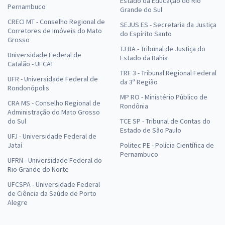
Estado da Educação do Rio
Pernambuco
Grande do Sul
CRECI MT - Conselho Regional de
SEJUS ES - Secretaria da Justiça
Corretores de Imóveis do Mato
do Espírito Santo
Grosso
TJ BA - Tribunal de Justiça do
Universidade Federal de
Estado da Bahia
Catalão - UFCAT
TRF 3 - Tribunal Regional Federal
UFR - Universidade Federal de
da 3ª Região
Rondonópolis
MP RO - Ministério Público de
CRA MS - Conselho Regional de
Rondônia
Administração do Mato Grosso
do Sul
TCE SP - Tribunal de Contas do
Estado de São Paulo
UFJ - Universidade Federal de
Jataí
Politec PE - Polícia Científica de
Pernambuco
UFRN - Universidade Federal do
Rio Grande do Norte
UFCSPA - Universidade Federal
de Ciência da Saúde de Porto
Alegre