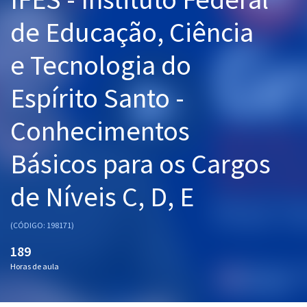
Pós
de Educação, Ciência
Graduação
e Tecnologia do
OAB
Espírito Santo -
Mentorias
Conhecimentos
Questões grátis
Básicos para os Cargos
Conteúdo gratuito
de Níveis C, D, E
Blog
Aprovados
(CÓDIGO: 198171)
189
Atendimento
Horas de aula