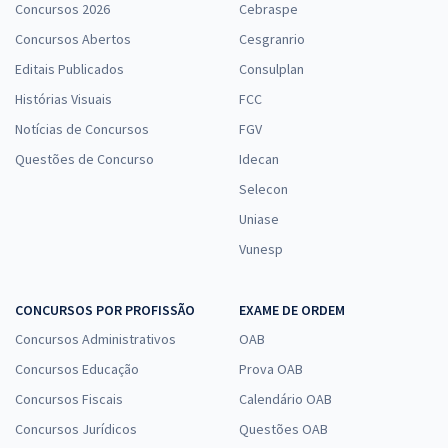
Concursos 2026
Cebraspe
Concursos Abertos
Cesgranrio
Editais Publicados
Consulplan
Histórias Visuais
FCC
Notícias de Concursos
FGV
Questões de Concurso
Idecan
Selecon
Uniase
Vunesp
CONCURSOS POR PROFISSÃO
EXAME DE ORDEM
Concursos Administrativos
OAB
Concursos Educação
Prova OAB
Concursos Fiscais
Calendário OAB
Concursos Jurídicos
Questões OAB