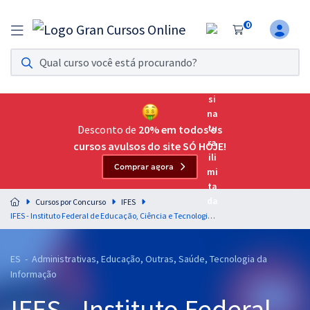
0
Assinatura Ilimitada 11
Acesso a todos os cursos. Teste grátis por 7 dias!
Assinatura OAB Até Passar
Acesso ilimitado a toda preparação para o Exame da
Desconto de
20% em todos os
Ordem, até você passar!
cursos avulsos do site SÓ HOJE!
Comprar agora
Residências Multiprofissionais
Preparação completa e intensiva para as principais
Cursos por Concurso
IFES
residências em saúde do Brasil
IFES - Instituto Federal de Educação, Ciência e Tecnologia do Espírito Santo - Conhecimentos Básicos para os Cargos de Níveis C, D, E
Concursos
ES - Administrativas, Educação, Outras, Saúde, Tecnologia da
Assinatura Ilimitada
Informação
Cursos 20% OFF
IFES - Instituto Federal