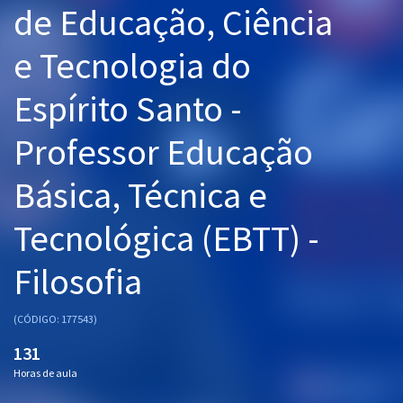
de Educação, Ciência
Pós
e Tecnologia do
Graduação
Espírito Santo -
OAB
Professor Educação
Mentorias
Básica, Técnica e
Questões grátis
Conteúdo gratuito
Tecnológica (EBTT) -
Blog
Filosofia
Aprovados
(CÓDIGO: 177543)
Atendimento
131
Horas de aula