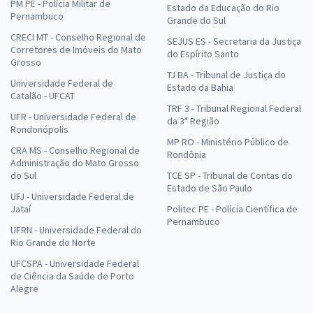
PM PE - Polícia Militar de
Estado da Educação do Rio
Pernambuco
Grande do Sul
CRECI MT - Conselho Regional de
SEJUS ES - Secretaria da Justiça
Corretores de Imóveis do Mato
do Espírito Santo
Grosso
TJ BA - Tribunal de Justiça do
Universidade Federal de
Estado da Bahia
Catalão - UFCAT
TRF 3 - Tribunal Regional Federal
UFR - Universidade Federal de
da 3ª Região
Rondonópolis
MP RO - Ministério Público de
CRA MS - Conselho Regional de
Rondônia
Administração do Mato Grosso
do Sul
TCE SP - Tribunal de Contas do
Estado de São Paulo
UFJ - Universidade Federal de
Jataí
Politec PE - Polícia Científica de
Pernambuco
UFRN - Universidade Federal do
Rio Grande do Norte
UFCSPA - Universidade Federal
de Ciência da Saúde de Porto
Alegre