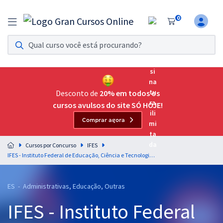
0
Assinatura Ilimitada 11
Acesso a todos os cursos. Teste grátis por 7 dias!
Assinatura OAB Até Passar
Acesso ilimitado a toda preparação para o Exame da
Desconto de
20% em todos os
Ordem, até você passar!
cursos avulsos do site SÓ HOJE!
Comprar agora
Residências Multiprofissionais
Preparação completa e intensiva para as principais
Cursos por Concurso
IFES
residências em saúde do Brasil
IFES - Instituto Federal de Educação, Ciência e Tecnologia do Espírito Santo - Professor Educação Básica, Técnica e Tecnológica (EBTT) - Filosofia
Concursos
ES - Administrativas, Educação, Outras
Assinatura Ilimitada
IFES - Instituto Federal
Cursos 20% OFF