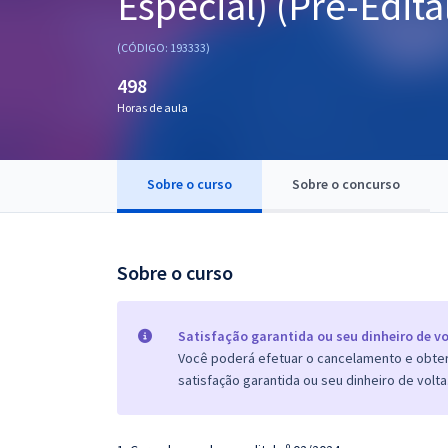
Especial) (Pré-Edita
Pós
(CÓDIGO: 193333)
Graduação
498
Horas de aula
OAB
Mentorias
Sobre o curso
Sobre o concurso
Questões grátis
Conteúdo gratuito
Sobre o curso
Blog
Aprovados
Satisfação garantida ou seu dinheiro de vo
Você poderá efetuar o cancelamento e obter 
satisfação garantida ou seu dinheiro de volta
Atendimento