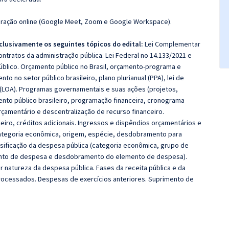
ração online (Google Meet, Zoom e Google Workspace).
clusivamente os seguintes tópicos do edital:
Lei Complementar
ontratos da administração pública. Lei Federal no 14.133/2021 e
público. Orçamento público no Brasil, orçamento-programa e
o no setor público brasileiro, plano plurianual (PPA), lei de
l (LOA). Programas governamentais e suas ações (projetos,
nto público brasileiro, programação financeira, cronograma
çamentário e descentralização de recurso financeiro.
eiro, créditos adicionais. Ingressos e dispêndios orçamentários e
 (categoria econômica, origem, espécie, desdobramento para
lassificação da despesa pública (categoria econômica, grupo de
ento de despesa e desdobramento do elemento de despesa).
por natureza da despesa pública. Fases da receita pública e da
rocessados. Despesas de exercícios anteriores. Suprimento de