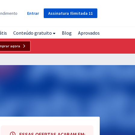
Assinatura
Ilimitada
11
endimento
Entrar
átis
Conteúdo gratuito
Blog
Aprovados
mprar agora
ESSAS OFERTAS ACABAM EM: