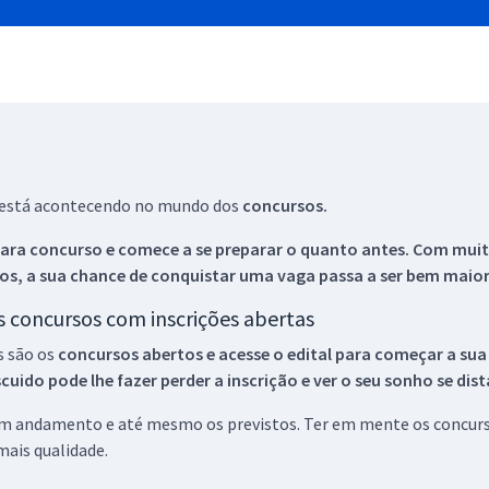
ue está acontecendo no mundo dos
concursos.
ara concurso e comece a se preparar o quanto antes. Com muita
os, a sua chance de conquistar uma vaga passa a ser bem maior
os concursos com inscrições abertas
s são os
concursos abertos e acesse o edital para começar a sua
ido pode lhe fazer perder a inscrição e ver o seu sonho se dis
 em andamento e até mesmo os previstos. Ter em mente os concurso
ais qualidade.