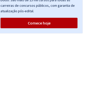
bolso. São mais de 25 mil cursos para todas as
carreiras de concursos públicos, com garantia de
atualização pós-edital.
Comece hoje