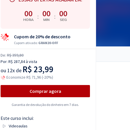
00
00
00
:
:
HORA
MIN
SEG
Cupom de 20% de desconto
Cupom ativado:
GRAN20-OFF
De:
R$ 359,80
Por:
R$ 287,84
à vista
R$ 23,99
ou
12x de
Economize R$ 71,96 (-20%)
Comprar agora
Garantia de devolução do dinheiro em 7 dias.
Este curso inclui:
Videoaulas