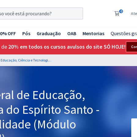
0
At
20% OFF
Pós
Graduação
OAB
Mentorias
Questões gr
 de
20% em todos os cursos avulsos do site SÓ HOJE!
Co
IFES - Instituto Federal de Educação, Ciência e Tecnologia do Espírito Santo - Técnico em Contabilidade (Módulo Especial) (Pré-Edital)
eral de Educação,
 do Espírito Santo -
lidade (Módulo