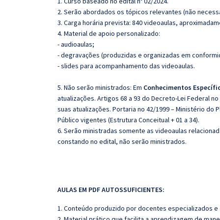
1. Curso baseado no edital nº 02/2024.
2. Serão abordados os tópicos relevantes (não necessa
3. Carga horária prevista: 840 videoaulas, aproximadam
4. Material de apoio personalizado:
- audioaulas;
- degravações (produzidas e organizadas em conformi
- slides para acompa
5. Não serão ministrados:
Em
Conhecimentos Específi
atualizações. Artigos 68 a 93 do Decreto-Lei Federal no
suas atualizações.
Portaria no 42/1999 – Ministério do
Público vigentes (Estrutura Conceitual + 01 a 34).
6. Serão ministradas somente as videoaulas relaciona
constando no edital, não serão ministrados.
AULAS EM PDF AUTOSSUFICIENTES:
1. Conteúdo produzido por docentes especializados e
2. Material prático que facilita a aprendizagem de mane