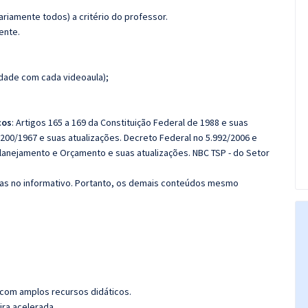
riamente todos) a critério do professor.
ente.
dade com cada videoaula);
nhamento das videoaulas.
cos
:
Artigos 165 a 169 da Constituição Federal de 1988 e suas
 200/1967 e suas atualizações.
Decreto Federal no 5.992/2006 e
 Planejamento e Orçamento e suas atualizações.
NBC TSP - do Setor
das no informativo. Portanto, os demais conteúdos mesmo
 com amplos recursos didáticos.
ira acelerada.