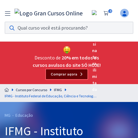
0
Assinatura Ilimitada 11
Acesso a todos os cursos. Teste grátis por 7 dias!
Assinatura OAB Até Passar
Acesso ilimitado a toda preparação para o Exame da
Desconto de
20% em todos os
Ordem, até você passar!
cursos avulsos do site SÓ HOJE!
Comprar agora
Residências Multiprofissionais
Preparação completa e intensiva para as principais
Cursos por Concurso
IFMG
residências em saúde do Brasil
IFMG - Instituto Federal de Educação, Ciência e Tecnologia de Minas Gerais - Professor EBTT - Área de atuação: Matemática
Concursos
MG - Educação
Assinatura Ilimitada
IFMG - Instituto
Cursos 20% OFF