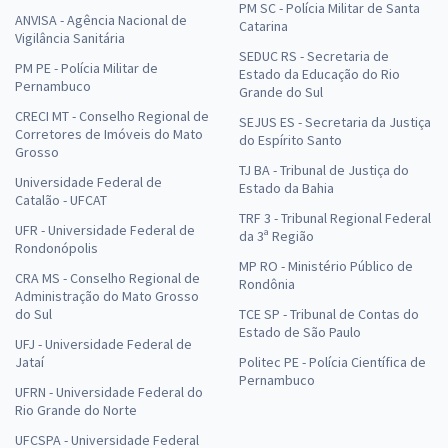
PM SC - Polícia Militar de Santa
ANVISA - Agência Nacional de
Catarina
Vigilância Sanitária
SEDUC RS - Secretaria de
PM PE - Polícia Militar de
Estado da Educação do Rio
Pernambuco
Grande do Sul
CRECI MT - Conselho Regional de
SEJUS ES - Secretaria da Justiça
Corretores de Imóveis do Mato
do Espírito Santo
Grosso
TJ BA - Tribunal de Justiça do
Universidade Federal de
Estado da Bahia
Catalão - UFCAT
TRF 3 - Tribunal Regional Federal
UFR - Universidade Federal de
da 3ª Região
Rondonópolis
MP RO - Ministério Público de
CRA MS - Conselho Regional de
Rondônia
Administração do Mato Grosso
do Sul
TCE SP - Tribunal de Contas do
Estado de São Paulo
UFJ - Universidade Federal de
Jataí
Politec PE - Polícia Científica de
Pernambuco
UFRN - Universidade Federal do
Rio Grande do Norte
UFCSPA - Universidade Federal