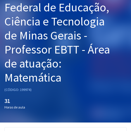
Federal de Educação,
Pós
Ciência e Tecnologia
Graduação
de Minas Gerais -
OAB
Professor EBTT - Área
Mentorias
de atuação:
Questões grátis
Conteúdo gratuito
Matemática
Blog
(CÓDIGO: 199974)
Aprovados
31
Horas de aula
Atendimento