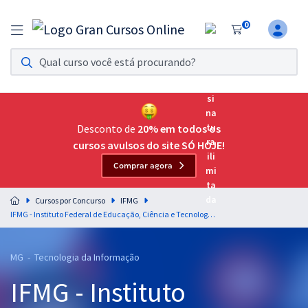
0
Assinatura Ilimitada 11
Acesso a todos os cursos. Teste grátis por 7 dias!
Assinatura OAB Até Passar
Acesso ilimitado a toda preparação para o Exame da
Desconto de
20% em todos os
Ordem, até você passar!
cursos avulsos do site SÓ HOJE!
Comprar agora
Residências Multiprofissionais
Preparação completa e intensiva para as principais
Cursos por Concurso
IFMG
residências em saúde do Brasil
IFMG - Instituto Federal de Educação, Ciência e Tecnologia de Minas Gerais - Técnico em TI.
Concursos
MG - Tecnologia da Informação
Assinatura Ilimitada
IFMG - Instituto
Cursos 20% OFF