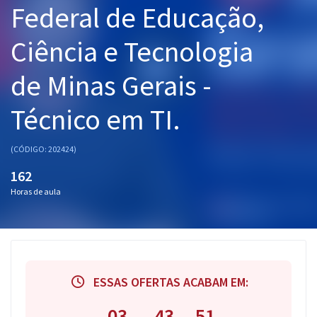
Federal de Educação,
Pós
Ciência e Tecnologia
Graduação
de Minas Gerais -
OAB
Técnico em TI.
Mentorias
Questões grátis
(CÓDIGO: 202424)
162
Conteúdo gratuito
Horas de aula
Blog
Aprovados
Atendimento
ESSAS OFERTAS ACABAM EM:
03
43
50