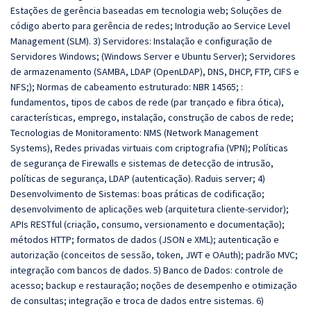
Estações de gerência baseadas em tecnologia web; Soluções de
código aberto para gerência de redes; Introdução ao Service Level
Management (SLM). 3) Servidores: Instalação e configuração de
Servidores Windows; (Windows Server e Ubuntu Server); Servidores
de armazenamento (SAMBA, LDAP (OpenLDAP), DNS, DHCP, FTP, CIFS e
NFS;); Normas de cabeamento estruturado: NBR 14565; :
fundamentos, tipos de cabos de rede (par trançado e fibra ótica),
características, emprego, instalação, construção de cabos de rede;
Tecnologias de Monitoramento: NMS (Network Management
Systems), Redes privadas virtuais com criptografia (VPN); Políticas
de segurança de Firewalls e sistemas de detecção de intrusão,
políticas de segurança, LDAP (autenticação). Raduis server; 4)
Desenvolvimento de Sistemas: boas práticas de codificação;
desenvolvimento de aplicações web (arquitetura cliente-servidor);
APIs RESTful (criação, consumo, versionamento e documentação);
métodos HTTP; formatos de dados (JSON e XML); autenticação e
autorização (conceitos de sessão, token, JWT e OAuth); padrão MVC;
integração com bancos de dados. 5) Banco de Dados: controle de
acesso; backup e restauração; noções de desempenho e otimização
de consultas; integração e troca de dados entre sistemas. 6)