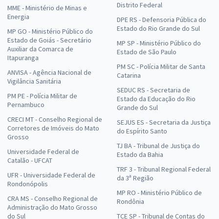
Distrito Federal
MME - Ministério de Minas e
Energia
DPE RS - Defensoria Pública do
Estado do Rio Grande do Sul
MP GO - Ministério Público do
Estado de Goiás - Secretário
MP SP - Ministério Público do
Auxiliar da Comarca de
Estado de São Paulo
Itapuranga
PM SC - Polícia Militar de Santa
ANVISA - Agência Nacional de
Catarina
Vigilância Sanitária
SEDUC RS - Secretaria de
PM PE - Polícia Militar de
Estado da Educação do Rio
Pernambuco
Grande do Sul
CRECI MT - Conselho Regional de
SEJUS ES - Secretaria da Justiça
Corretores de Imóveis do Mato
do Espírito Santo
Grosso
TJ BA - Tribunal de Justiça do
Universidade Federal de
Estado da Bahia
Catalão - UFCAT
TRF 3 - Tribunal Regional Federal
UFR - Universidade Federal de
da 3ª Região
Rondonópolis
MP RO - Ministério Público de
CRA MS - Conselho Regional de
Rondônia
Administração do Mato Grosso
do Sul
TCE SP - Tribunal de Contas do