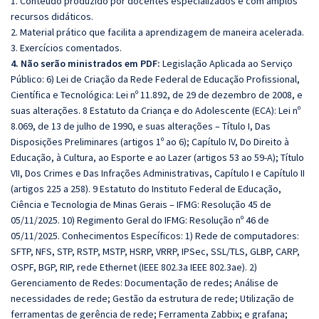
1. Conteúdo produzido por docentes especializados e com amplos
recursos didáticos.
2. Material prático que facilita a aprendizagem de maneira acelerada.
3. Exercícios comentados.
4. Não serão ministrados em PDF:
Legislação Aplicada ao Serviço
Público: 6) Lei de Criação da Rede Federal de Educação Profissional,
Científica e Tecnológica: Lei nº 11.892, de 29 de dezembro de 2008, e
suas alterações. 8 Estatuto da Criança e do Adolescente (ECA): Lei nº
8.069, de 13 de julho de 1990, e suas alterações – Título I, Das
Disposições Preliminares (artigos 1º ao 6); Capítulo IV, Do Direito à
Educação, à Cultura, ao Esporte e ao Lazer (artigos 53 ao 59-A); Título
VII, Dos Crimes e Das Infrações Administrativas, Capítulo I e Capítulo II
(artigos 225 a 258). 9 Estatuto do Instituto Federal de Educação,
Ciência e Tecnologia de Minas Gerais – IFMG: Resolução 45 de
05/11/2025. 10) Regimento Geral do IFMG: Resolução nº 46 de
05/11/2025. Conhecimentos Específicos: 1) Rede de computadores:
SFTP, NFS, STP, RSTP, MSTP, HSRP, VRRP, IPSec, SSL/TLS, GLBP, CARP,
OSPF, BGP, RIP, rede Ethernet (IEEE 802.3a IEEE 802.3ae). 2)
Gerenciamento de Redes: Documentação de redes; Análise de
necessidades de rede; Gestão da estrutura de rede; Utilização de
ferramentas de gerência de rede; Ferramenta Zabbix; e grafana;