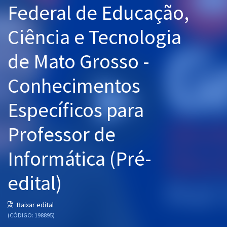
Federal de Educação,
Pós
Ciência e Tecnologia
Graduação
de Mato Grosso -
OAB
Conhecimentos
Mentorias
Específicos para
Questões grátis
Conteúdo gratuito
Professor de
Blog
Informática (Pré-
Aprovados
edital)
Atendimento
Baixar edital
(CÓDIGO: 198895)