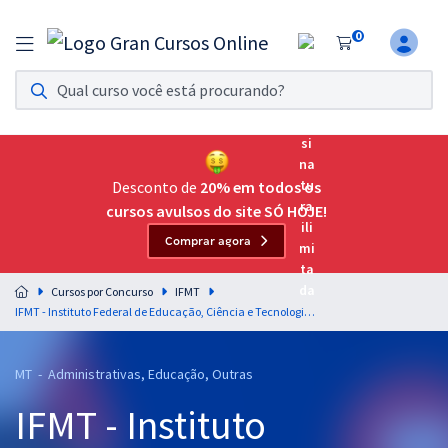
0
Assinatura Ilimitada 11
Acesso a todos os cursos. Teste grátis por 7 dias!
Assinatura OAB Até Passar
Acesso ilimitado a toda preparação para o Exame da
Desconto de
20% em todos os
Ordem, até você passar!
cursos avulsos do site SÓ HOJE!
Comprar agora
Residências Multiprofissionais
Preparação completa e intensiva para as principais
Cursos por Concurso
IFMT
residências em saúde do Brasil
IFMT - Instituto Federal de Educação, Ciência e Tecnologia de Mato Grosso - Conhecimentos Específicos para Professor de Informática (Pré-edital)
Concursos
MT - Administrativas, Educação, Outras
Assinatura Ilimitada
IFMT - Instituto
Cursos 20% OFF