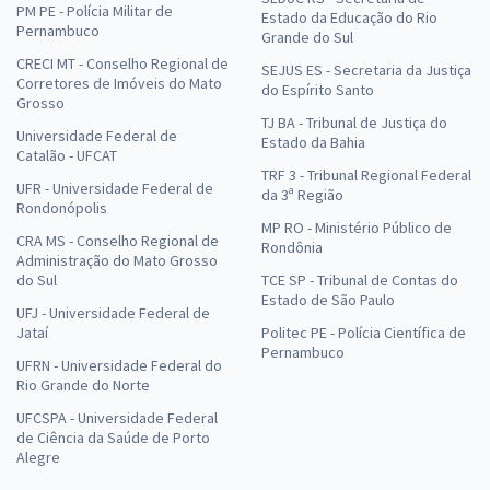
PM PE - Polícia Militar de
Estado da Educação do Rio
Pernambuco
Grande do Sul
CRECI MT - Conselho Regional de
SEJUS ES - Secretaria da Justiça
Corretores de Imóveis do Mato
do Espírito Santo
Grosso
TJ BA - Tribunal de Justiça do
Universidade Federal de
Estado da Bahia
Catalão - UFCAT
TRF 3 - Tribunal Regional Federal
UFR - Universidade Federal de
da 3ª Região
Rondonópolis
MP RO - Ministério Público de
CRA MS - Conselho Regional de
Rondônia
Administração do Mato Grosso
do Sul
TCE SP - Tribunal de Contas do
Estado de São Paulo
UFJ - Universidade Federal de
Jataí
Politec PE - Polícia Científica de
Pernambuco
UFRN - Universidade Federal do
Rio Grande do Norte
UFCSPA - Universidade Federal
de Ciência da Saúde de Porto
Alegre