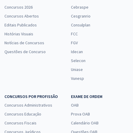
Concursos 2026
Cebraspe
Concursos Abertos
Cesgranrio
Editais Publicados
Consulplan
Histórias Visuais
FCC
Notícias de Concursos
FGV
Questões de Concurso
Idecan
Selecon
Uniase
Vunesp
CONCURSOS POR PROFISSÃO
EXAME DE ORDEM
Concursos Administrativos
OAB
Concursos Educação
Prova OAB
Concursos Fiscais
Calendário OAB
Concursos Jurídicos
Questões OAB