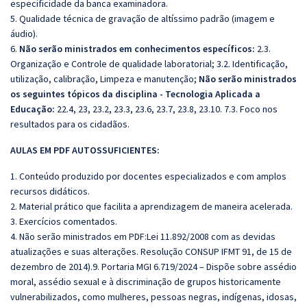
especificidade da banca examinadora.
5. Qualidade técnica de gravação de altíssimo padrão (imagem e
áudio).
6.
Não serão ministrados em conhecimentos específicos:
2.3.
Organização e Controle de qualidade laboratorial; 3.2. Identificação,
utilização, calibração, Limpeza e manutenção;
Não serão ministrados
os seguintes tópicos da disciplina - Tecnologia Aplicada a
Educação:
22.4, 23, 23.2, 23.3, 23.6, 23.7, 23.8, 23.10. 7.3. Foco nos
resultados para os cidadãos.
AULAS EM PDF AUTOSSUFICIENTES:
1. Conteúdo produzido por docentes especializados e com amplos
recursos didáticos.
2. Material prático que facilita a aprendizagem de maneira acelerada.
3. Exercícios comentados.
4. Não serão ministrados em PDF:Lei 11.892/2008 com as devidas
atualizações e suas alterações. Resolução CONSUP IFMT 91, de 15 de
dezembro de 2014).9. Portaria MGI 6.719/2024 – Dispõe sobre assédio
moral, assédio sexual e à discriminação de grupos historicamente
vulnerabilizados, como mulheres, pessoas negras, indígenas, idosas,