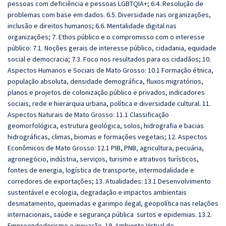
pessoas com deficiência e pessoas LGBTQIA+; 6.4. Resolução de
problemas com base em dados. 6.5. Diversidade nas organizações,
inclusão e direitos humanos; 6.6. Mentalidade digital nas
organizações; 7. Ethos público e o compromisso com o interesse
público: 7.1. Noções gerais de interesse público, cidadania, equidade
social e democracia; 7.3. Foco nos resultados para os cidadãos; 10.
Aspectos Humanos e Sociais de Mato Grosso: 10.1 Formação étnica,
população absoluta, densidade demográfica, fluxos migratórios,
planos e projetos de colonização público e privados, indicadores
sociais, rede e hierarquia urbana, política e diversidade cultural. 11.
Aspectos Naturais de Mato Grosso: 11.1 Classificação
geomorfológica, estrutura geológica, solos, hidrografia e bacias
hidrográficas, climas, biomas e formações vegetais; 12. Aspectos
Econômicos de Mato Grosso: 12.1 PIB, PNB, agricultura, pecuária,
agronegócio, indústria, serviços, turismo e atrativos turísticos,
fontes de energia, logística de transporte, intermodalidade e
corredores de exportações; 13. Atualidades: 13.1 Desenvolvimento
sustentável e ecologia, degradação e impactos ambientais
desmatamento, queimadas e garimpo ilegal, geopolítica nas relações
internacionais, saúde e segurança pública surtos e epidemias. 13.2.
Empreendedorismo e inovação. 19. Ambiente Virtual de