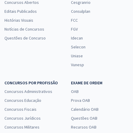
Concursos Abertos
Cesgranrio
Editais Publicados
Consulplan
Histórias Visuais
FCC
Notícias de Concursos
FGV
Questões de Concurso
Idecan
Selecon
Uniase
Vunesp
CONCURSOS POR PROFISSÃO
EXAME DE ORDEM
Concursos Administrativos
OAB
Concursos Educação
Prova OAB
Concursos Fiscais
Calendário OAB
Concursos Jurídicos
Questões OAB
Concursos Militares
Recursos OAB