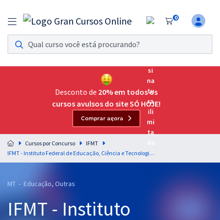
0
Assinatura Ilimitada 11
Acesso a todos os cursos. Teste grátis por 7 dias!
Assinatura OAB Até Passar
Acesso ilimitado a toda preparação para o Exame da
Desconto de
20% em todos os
Ordem, até você passar!
cursos avulsos do site SÓ HOJE!
Comprar agora
Residências Multiprofissionais
Preparação completa e intensiva para as principais
Cursos por Concurso
IFMT
residências em saúde do Brasil
IFMT - Instituto Federal de Educação, Ciência e Tecnologia de Mato Grosso - Técnico de Laboratório - Área: Química
Concursos
MT - Educação, Outras
Assinatura Ilimitada
IFMT - Instituto
Cursos 20% OFF