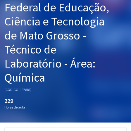
Federal de Educação,
Pós
Ciência e Tecnologia
Graduação
de Mato Grosso -
OAB
Técnico de
Mentorias
Laboratório - Área:
Questões grátis
Conteúdo gratuito
Química
Blog
(CÓDIGO: 197886)
Aprovados
229
Horas de aula
Atendimento