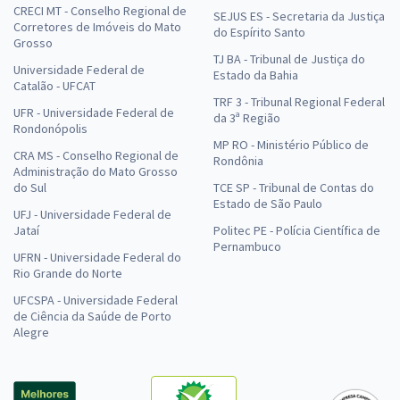
CRECI MT - Conselho Regional de
SEJUS ES - Secretaria da Justiça
Corretores de Imóveis do Mato
do Espírito Santo
Grosso
TJ BA - Tribunal de Justiça do
Universidade Federal de
Estado da Bahia
Catalão - UFCAT
TRF 3 - Tribunal Regional Federal
UFR - Universidade Federal de
da 3ª Região
Rondonópolis
MP RO - Ministério Público de
CRA MS - Conselho Regional de
Rondônia
Administração do Mato Grosso
do Sul
TCE SP - Tribunal de Contas do
Estado de São Paulo
UFJ - Universidade Federal de
Jataí
Politec PE - Polícia Científica de
Pernambuco
UFRN - Universidade Federal do
Rio Grande do Norte
UFCSPA - Universidade Federal
de Ciência da Saúde de Porto
Alegre