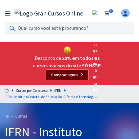
0
Assinatura Ilimitada 11
Acesso a todos os cursos. Teste grátis por 7 dias!
Assinatura OAB Até Passar
Acesso ilimitado a toda preparação para o Exame da
Desconto de
20% em todos os
Ordem, até você passar!
cursos avulsos do site SÓ HOJE!
Comprar agora
Residências Multiprofissionais
Preparação completa e intensiva para as principais
Cursos por Concurso
IFRN
residências em saúde do Brasil
IFRN - Instituto Federal de Educação, Ciência e Tecnologia do Rio Grande do Norte - Professor de Ensino Básico, Técnico e Tecnológico - Língua Portuguesa e Literatura Brasileira
Concursos
RN - Outras
Assinatura Ilimitada
IFRN - Instituto
Cursos 20% OFF