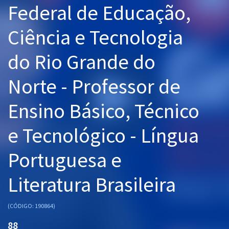
Federal de Educação,
Pós
Ciência e Tecnologia
Graduação
do Rio Grande do
OAB
Norte - Professor de
Mentorias
Ensino Básico, Técnico
Questões grátis
Conteúdo gratuito
e Tecnológico - Língua
Blog
Portuguesa e
Aprovados
Literatura Brasileira
Atendimento
(CÓDIGO: 190864)
88