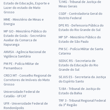
TJ MG - Tribunal de Justiça de
Estado de Educação, Esporte e
Minas Gerais
Lazer do estado de Mato
Grosso
CGDF - Controladoria Geral do
Distrito Federal
MME - Ministério de Minas e
Energia
DPE RS - Defensoria Pública do
Estado do Rio Grande do Sul
MP GO - Ministério Público do
Estado de Goiás - Secretário
MP SP - Ministério Público do
Auxiliar da Comarca de
Estado de São Paulo
Itapuranga
PM SC - Polícia Militar de Santa
ANVISA - Agência Nacional de
Catarina
Vigilância Sanitária
SEDUC RS - Secretaria de
PM PE - Polícia Militar de
Estado da Educação do Rio
Pernambuco
Grande do Sul
CRECI MT - Conselho Regional de
SEJUS ES - Secretaria da Justiça
Corretores de Imóveis do Mato
do Espírito Santo
Grosso
TJ BA - Tribunal de Justiça do
Universidade Federal de
Estado da Bahia
Catalão - UFCAT
TRF 3 - Tribunal Regional Federal
UFR - Universidade Federal de
da 3ª Região
Rondonópolis