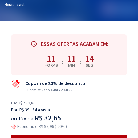
Horas de aula
ESSAS OFERTAS ACABAM EM:
11
11
14
:
:
HORAS
MIN
SEG
Cupom de 20% de desconto
Cupom ativado:
GRAN20-OFF
De:
R$ 489,80
Por:
R$ 391,84
à vista
R$ 32,65
ou
12x de
Economize R$ 97,96 (-20%)