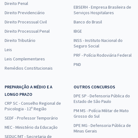
Direito Penal
EBSERH - Empresa Brasileira de
Direito Previdenciário
Serviços Hospitalares
Direito Processual Civil
Banco do Brasil
Direito Processual Penal
IBGE
Direito Tributário
INSS - Instituto Nacional do
Seguro Social
Leis
PRF - Polícia Rodoviária Federal
Leis Complementares
PND
Remédios Constitucionais
PREPARAÇÃO A MÉDIO E A
OUTROS CONCURSOS
LONGO PRAZO
DPE SP - Defensoria Pública do
Estado de São Paulo
CRP SC - Conselho Regional de
Psicologia - 12ª Região
PM MS - Polícia Militar de Mato
Grosso do Sul
SEDF - Professor Temporário
DPE MG - Defensoria Pública de
MEC - Ministério da Educação
Minas Gerais
SEDUC/MT - Secretaria de