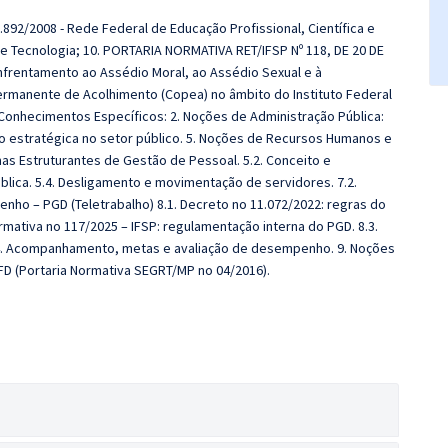
1.892/2008 - Rede Federal de Educação Profissional, Científica e
 e Tecnologia; 10. PORTARIA NORMATIVA RET/IFSP Nº 118, DE 20 DE
 Enfrentamento ao Assédio Moral, ao Assédio Sexual e à
ermanente de Acolhimento (Copea) no âmbito do Instituto Federal
 Conhecimentos Específicos: 2. Noções de Administração Pública:
ão estratégica no setor público. 5. Noções de Recursos Humanos e
as Estruturantes de Gestão de Pessoal. 5.2. Conceito e
lica. 5.4. Desligamento e movimentação de servidores. 7.2.
ho – PGD (Teletrabalho) 8.1. Decreto no 11.072/2022: regras do
ormativa no 117/2025 – IFSP: regulamentação interna do PGD. 8.3.
8.4. Acompanhamento, metas e avaliação de desempenho. 9. Noções
AFD (Portaria Normativa SEGRT/MP no 04/2016).