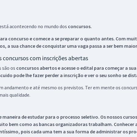
ue está acontecendo no mundo dos
concursos.
ara concurso e comece a se preparar o quanto antes. Com muita
os, a sua chance de conquistar uma vaga passa a ser bem maior
os concursos com inscrições abertas
s são os
concursos abertos e acesse o edital para começar a sua
ido pode lhe fazer perder a inscrição e ver o seu sonho se dis
 em andamento e até mesmo os previstos. Ter em mente os concurso
ais qualidade.
 maneira de estudar para o processo seletivo. Os nossos curso
uito bem como as bancas organizadoras trabalham. Conhecer a
tíssimo, pois cada uma tem a sua forma de administrar os proc