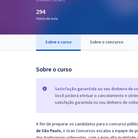
Pós
294
Graduação
Horas de aula
OAB
Sobre o curso
Sobre o concurso
Mentorias
Questões grátis
Sobre o curso
Conteúdo gratuito
Blog
Satisfação garantida ou seu dinheiro de vo
Você poderá efetuar o cancelamento e obter 
Aprovados
satisfação garantida ou seu dinheiro de volta
Atendimento
A fim de preparar os candidatos para o concurso públi
de São Paulo
, o Gran Concursos escalou a equipe de 
das tradicionais videoaulas, com a mais alta qualidad