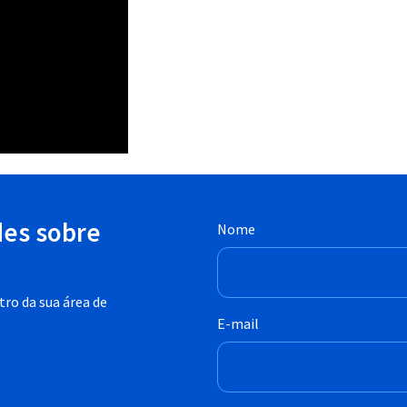
des sobre
Nome
ro da sua área de
E-mail