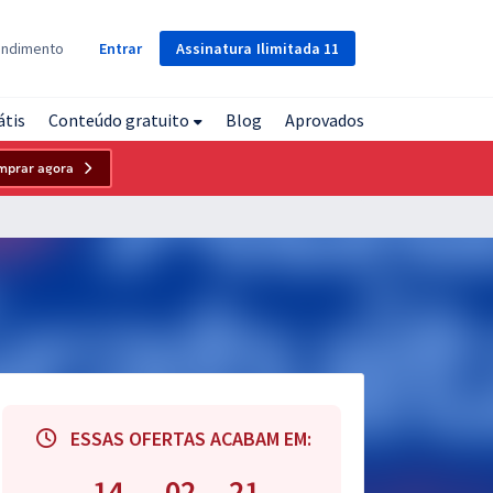
Assinatura
Ilimitada
11
endimento
Entrar
átis
Conteúdo gratuito
Blog
Aprovados
mprar agora
ESSAS OFERTAS ACABAM EM:
14
02
20