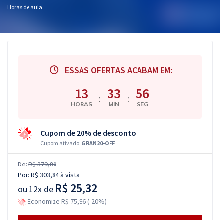
Horas de aula
ESSAS OFERTAS ACABAM EM:
13
33
55
:
:
HORAS
MIN
SEG
Cupom de 20% de desconto
Cupom ativado:
GRAN20-OFF
De:
R$ 379,80
Por:
R$ 303,84
à vista
R$ 25,32
ou
12x de
Economize R$ 75,96 (-20%)