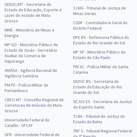
SEDUC/MT - Secretaria de
TJ MG - Tribunal de Justiça de
Estado de Educação, Esporte e
Minas Gerais
Lazer do estado de Mato
Grosso
CGDF - Controladoria Geral do
Distrito Federal
MME - Ministério de Minas e
Energia
DPE RS - Defensoria Pública do
Estado do Rio Grande do Sul
MP GO - Ministério Público do
Estado de Goiás - Secretário
MP SP - Ministério Público do
Auxiliar da Comarca de
Estado de São Paulo
Itapuranga
PM SC - Polícia Militar de Santa
ANVISA - Agência Nacional de
Catarina
Vigilância Sanitária
SEDUC RS - Secretaria de
PM PE - Polícia Militar de
Estado da Educação do Rio
Pernambuco
Grande do Sul
CRECI MT - Conselho Regional de
SEJUS ES - Secretaria da Justiça
Corretores de Imóveis do Mato
do Espírito Santo
Grosso
TJ BA - Tribunal de Justiça do
Universidade Federal de
Estado da Bahia
Catalão - UFCAT
TRF 3 - Tribunal Regional Federal
UFR - Universidade Federal de
da 3ª Região