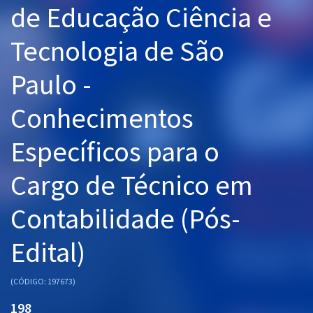
de Educação Ciência e
Pós
Tecnologia de São
Graduação
Paulo -
OAB
Conhecimentos
Mentorias
Específicos para o
Questões grátis
Conteúdo gratuito
Cargo de Técnico em
Blog
Contabilidade (Pós-
Aprovados
Edital)
Atendimento
(CÓDIGO: 197673)
198