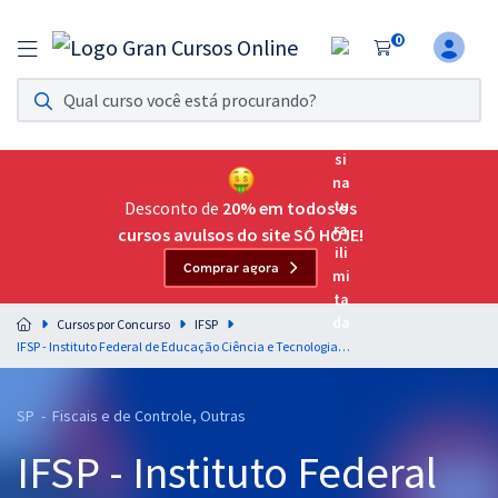
0
Assinatura Ilimitada 11
Acesso a todos os cursos. Teste grátis por 7 dias!
Assinatura OAB Até Passar
Acesso ilimitado a toda preparação para o Exame da
Desconto de
20% em todos os
Ordem, até você passar!
cursos avulsos do site SÓ HOJE!
Comprar agora
Residências Multiprofissionais
Preparação completa e intensiva para as principais
Cursos por Concurso
IFSP
residências em saúde do Brasil
IFSP - Instituto Federal de Educação Ciência e Tecnologia de São Paulo - Conhecimentos Específicos para o Cargo de Técnico em Contabilidade (Pós-Edital)
Concursos
SP - Fiscais e de Controle, Outras
Assinatura Ilimitada
IFSP - Instituto Federal
Cursos 20% OFF