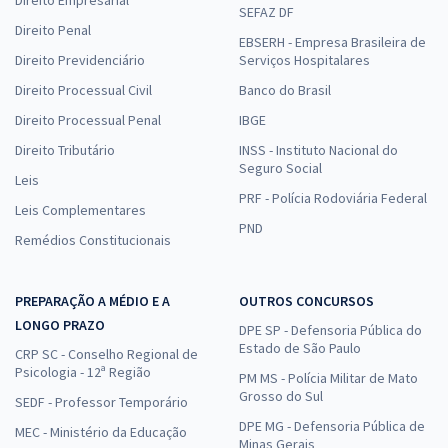
SEFAZ DF
Direito Penal
EBSERH - Empresa Brasileira de
Direito Previdenciário
Serviços Hospitalares
Direito Processual Civil
Banco do Brasil
Direito Processual Penal
IBGE
Direito Tributário
INSS - Instituto Nacional do
Seguro Social
Leis
PRF - Polícia Rodoviária Federal
Leis Complementares
PND
Remédios Constitucionais
PREPARAÇÃO A MÉDIO E A
OUTROS CONCURSOS
LONGO PRAZO
DPE SP - Defensoria Pública do
Estado de São Paulo
CRP SC - Conselho Regional de
Psicologia - 12ª Região
PM MS - Polícia Militar de Mato
Grosso do Sul
SEDF - Professor Temporário
DPE MG - Defensoria Pública de
MEC - Ministério da Educação
Minas Gerais