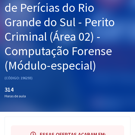
de Perícias do Rio
Pós
Grande do Sul - Perito
Graduação
Criminal (Área 02) -
OAB
Computação Forense
Mentorias
(Módulo-especial)
Questões grátis
Conteúdo gratuito
(CÓDIGO: 196293)
Blog
314
Horas de aula
Aprovados
Atendimento
ESSAS OFERTAS ACABAM EM: