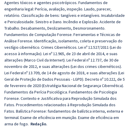
Agentes tóxicos e agentes psicotrópicos. Fundamentos de
engenharia legal: Perícia, avaliação, inspeção. Laudo, parecer,
relatório. Classificação de bens: tangíveis e intangíveis. Insalubridade
e Periculosidade. Sinistro e Dano. Incêndio e Explosão. Acidente de
Trabalho. Desabamento, Deslizamento, Desmoronamento.
Fundamentos de Computação Forense. Ferramentas e Técnicas de
Análise Forense. Identificação, isolamento, coleta e preservação do
vestígio cibernético. Crimes Cibernéticos. Lei nº 12.527/2011 (Lei do
acesso à informação). Lei nº 12.965, de 23 de abril de 2014, e suas
alterações (Marco Civil da Internet). Lei Federal nº 12.737, de 30 de
novembro de 2012, e suas alterações (Lei dos crimes cibernéticos).
Lei Federal nº 13.709, de 14 de agosto de 2018, e suas alterações (Lei
Geral de Proteção de Dados Pessoais - LGPD). Decreto nº 10.222, de 5
de fevereiro de 2020 (Estratégia Nacional de Segurança Cibernética).
Fundamentos da Perícia Psicológica. Fundamentos de Psicologia
Forense. Contexto e Justificativa para Reprodução Simulada dos
Fatos. Procedimentos relacionados à Reprodução Simulada dos
Fatos. Balística Forense: fundamentos de balística interna, externa e
terminal. Exame de eficiência em munição. Exame de eficiência em
arma de fogo.
Redação.