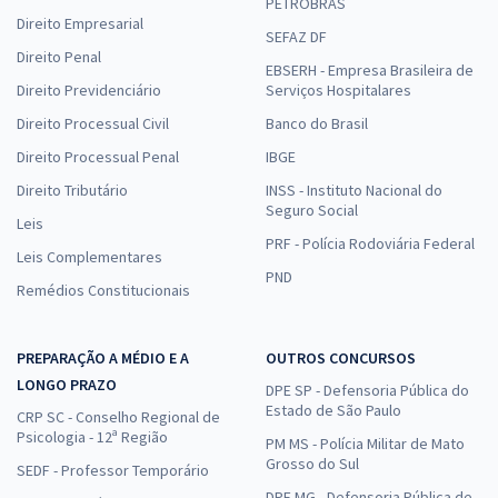
PETROBRAS
Direito Empresarial
SEFAZ DF
Direito Penal
EBSERH - Empresa Brasileira de
Direito Previdenciário
Serviços Hospitalares
Direito Processual Civil
Banco do Brasil
Direito Processual Penal
IBGE
Direito Tributário
INSS - Instituto Nacional do
Seguro Social
Leis
PRF - Polícia Rodoviária Federal
Leis Complementares
PND
Remédios Constitucionais
PREPARAÇÃO A MÉDIO E A
OUTROS CONCURSOS
LONGO PRAZO
DPE SP - Defensoria Pública do
Estado de São Paulo
CRP SC - Conselho Regional de
Psicologia - 12ª Região
PM MS - Polícia Militar de Mato
Grosso do Sul
SEDF - Professor Temporário
DPE MG - Defensoria Pública de