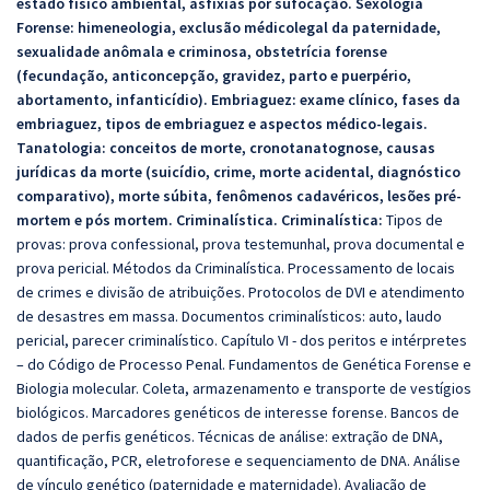
estado físico ambiental, asfixias por sufocação. Sexologia
Forense: himeneologia, exclusão médicolegal da paternidade,
sexualidade anômala e criminosa, obstetrícia forense
(fecundação, anticoncepção, gravidez, parto e puerpério,
abortamento, infanticídio). Embriaguez: exame clínico, fases da
embriaguez, tipos de embriaguez e aspectos médico-legais.
Tanatologia: conceitos de morte, cronotanatognose, causas
jurídicas da morte (suicídio, crime, morte acidental, diagnóstico
comparativo), morte súbita, fenômenos cadavéricos, lesões pré-
mortem e pós mortem. Criminalística.
Criminalística:
Tipos de
provas: prova confessional, prova testemunhal, prova documental e
prova pericial. Métodos da Criminalística. Processamento de locais
de crimes e divisão de atribuições. Protocolos de DVI e atendimento
de desastres em massa. Documentos criminalísticos: auto, laudo
pericial, parecer criminalístico. Capítulo VI - dos peritos e intérpretes
– do Código de Processo Penal. Fundamentos de Genética Forense e
Biologia molecular. Coleta, armazenamento e transporte de vestígios
biológicos. Marcadores genéticos de interesse forense. Bancos de
dados de perfis genéticos. Técnicas de análise: extração de DNA,
quantificação, PCR, eletroforese e sequenciamento de DNA. Análise
de vínculo genético (paternidade e maternidade). Avaliação de