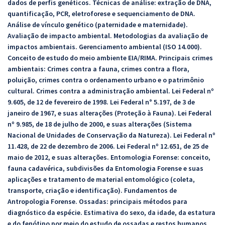
dados de perfis genéticos. Técnicas de análise: extração de DNA,
quantificação, PCR, eletroforese e sequenciamento de DNA.
Análise de vínculo genético (paternidade e maternidade).
Avaliação de impacto ambiental. Metodologias da avaliação de
impactos ambientais. Gerenciamento ambiental (ISO 14.000).
Conceito de estudo do meio ambiente EIA/RIMA. Principais crimes
ambientais: Crimes contra a fauna, crimes contra a flora,
poluição, crimes contra o ordenamento urbano e o patrimônio
cultural. Crimes contra a administração ambiental. Lei Federal nº
9.605, de 12 de fevereiro de 1998. Lei Federal n° 5.197, de 3 de
janeiro de 1967, e suas alterações (Proteção à Fauna). Lei Federal
nº 9.985, de 18 de julho de 2000, e suas alterações (Sistema
Nacional de Unidades de Conservação da Natureza). Lei Federal nº
11.428, de 22 de dezembro de 2006. Lei Federal nº 12.651, de 25 de
maio de 2012, e suas alterações. Entomologia Forense: conceito,
fauna cadavérica, subdivisões da Entomologia Forense e suas
aplicações e tratamento de material entomológico (coleta,
transporte, criação e identificação). Fundamentos de
Antropologia Forense. Ossadas: principais métodos para
diagnóstico da espécie. Estimativa do sexo, da idade, da estatura
e do fenótipo por meio do estudo de ossadas e restos humanos.