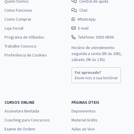
Quem Somos
Central de ajuda
Como Funciona
Chat
Como Comprar
WhatsApp
Loja Social
E-mail
Programa de Afiliados
Telefone: 3003-0894
Trabalhe Conosco
Horário de atendimento:
segunda a sexta (8h às 20h),
Preferência de Cookies
sábado (9h às 13h).
Foi aprovado?
Envie-nos a sua história!
CURSOS ONLINE
PÁGINAS ÚTEIS
Assinatura Ilimitada
Depoimentos
Coaching para Concursos
Material Grátis
Exame de Ordem
Aulas ao Vivo