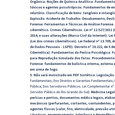
Orgânica. Noções de Química Analítica. Fundamentos
tóxicos e agentes psicotrópicos. Fundamentos de eng
relatório. Classificação de bens: tangíveis e intangív
Explosão. Acidente de Trabalho. Desabamento, De
Forense. Ferramentas e Técnicas de Análise Forense. 
cibernético. Crimes Cibernéticos. Lei nº 12.527/2011 (
2014, e suas alterações (Marco Civil da Internet). Lei
(Lei dos crimes cibernéticos). Lei Federal nº 13.709, 
de Dados Pessoais - LGPD). Decreto nº 10.222, de 5 d
Cibernética). Fundamentos da Perícia Psicológica. F
para Reprodução Simulada dos Fatos. Procedimentos
Forense: fundamentos de balística interna, externa 
em arma de fogo.
5. Não será ministrado em PDF Sintético: Legislação
Fundamentais; Dos Direitos e Garantias Fundamentais; D
Pública; Dos Servidores Públicos. Lei Complementar nº 
Servidor Público do Rio Grande do Sul).
Medicina Legal
perícias e peritos, documentos médico legais, elabo
mecânicos (perfurantes, cortantes, contundentes, 
agentes físicos (calor, frio, eletricidade, pressão a
cáusticos, envenenamento, tolerância e dependência.