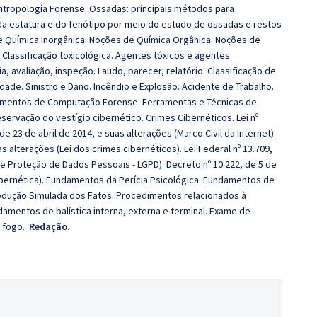
Antropologia Forense. Ossadas: principais métodos para
 da estatura e do fenótipo por meio do estudo de ossadas e restos
Química Inorgânica. Noções de Química Orgânica. Noções de
 Classificação toxicológica. Agentes tóxicos e agentes
, avaliação, inspeção. Laudo, parecer, relatório. Classificação de
idade. Sinistro e Dano. Incêndio e Explosão. Acidente de Trabalho.
entos de Computação Forense. Ferramentas e Técnicas de
eservação do vestígio cibernético. Crimes Cibernéticos. Lei nº
de 23 de abril de 2014, e suas alterações (Marco Civil da Internet).
s alterações (Lei dos crimes cibernéticos). Lei Federal nº 13.709,
de Proteção de Dados Pessoais - LGPD). Decreto nº 10.222, de 5 de
ibernética). Fundamentos da Perícia Psicológica. Fundamentos de
rodução Simulada dos Fatos. Procedimentos relacionados à
amentos de balística interna, externa e terminal. Exame de
e fogo.
Redação.