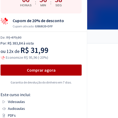
:
:
HORAS
MIN
SEG
Cupom de 20% de desconto
Cupom ativado:
GRAN20-OFF
De:
R$ 479,80
Por:
R$ 383,84
à vista
R$ 31,99
ou
12x de
Economize R$ 95,96 (-20%)
Comprar agora
Garantia de devolução do dinheiro em 7 dias.
Este curso inclui:
Videoaulas
Audioaulas
PDFs