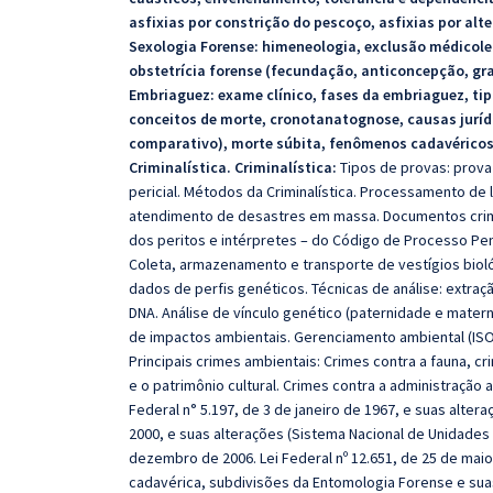
asfixias por constrição do pescoço, asfixias por alt
Sexologia Forense: himeneologia, exclusão médicole
obstetrícia forense (fecundação, anticoncepção, gra
Embriaguez: exame clínico, fases da embriaguez, ti
conceitos de morte, cronotanatognose, causas jurídi
comparativo), morte súbita, fenômenos cadavéricos
Criminalística.
Criminalística:
Tipos de provas: prova
pericial. Métodos da Criminalística. Processamento de l
atendimento de desastres em massa. Documentos criminalí
dos peritos e intérpretes – do Código de Processo Pe
Coleta, armazenamento e transporte de vestígios biol
dados de perfis genéticos. Técnicas de análise: extra
DNA. Análise de vínculo genético (paternidade e mater
de impactos ambientais. Gerenciamento ambiental (ISO
Principais crimes ambientais: Crimes contra a fauna, c
e o patrimônio cultural. Crimes contra a administração a
Federal n° 5.197, de 3 de janeiro de 1967, e suas altera
2000, e suas alterações (Sistema Nacional de Unidades 
dezembro de 2006. Lei Federal nº 12.651, de 25 de maio
cadavérica, subdivisões da Entomologia Forense e suas