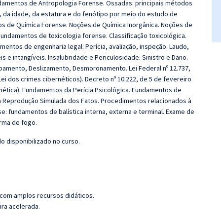
Fundamentos de Antropologia Forense. Ossadas: principais métodos
, da idade, da estatura e do fenótipo por meio do estudo de
de Química Forense. Noções de Química Inorgânica. Noções de
Fundamentos de toxicologia forense. Classificação toxicológica.
entos de engenharia legal: Perícia, avaliação, inspeção. Laudo,
is e intangíveis. Insalubridade e Periculosidade. Sinistro e Dano.
abamento, Deslizamento, Desmoronamento. Lei Federal nº 12.737,
i dos crimes cibernéticos). Decreto nº 10.222, de 5 de fevereiro
rnética). Fundamentos da Perícia Psicológica. Fundamentos de
ara Reprodução Simulada dos Fatos. Procedimentos relacionados à
e: fundamentos de balística interna, externa e terminal. Exame de
arma de fogo.
 disponibilizado no curso.
 com amplos recursos didáticos.
ira acelerada.