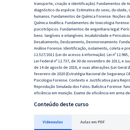
transporte, criação e identificação). Fundamentos de 
diagnóstico da espécie. Estimativa do sexo, da idade,
humanos. Fundamentos de Química Forense. Noções de 
Química Analítica. Fundamentos de toxicologia forense.
psicotrópicos. Fundamentos de engenharia legal: Perícia
bens: tangíveis e intangíveis. Insalubridade e Periculos
Desabamento, Deslizamento, Desmoronamento. Fundam
Análise Forense. Identificação, isolamento, coleta e pr
12.527/2011 (Lei do acesso à informação). Lei nº 12.965, 
Lei Federal nº 12.737, de 30 de novembro de 2012, e sua
de 14 de agosto de 2018, e suas alterações (Lei Geral 
fevereiro de 2020 (Estratégia Nacional de Segurança C
Psicologia Forense. Contexto e Justificativa para Rep
Reprodução Simulada dos Fatos. Balística Forense: fund
eficiência em munição. Exame de eficiência em arma d
Conteúdo deste curso
Videoaulas
Aulas em PDF