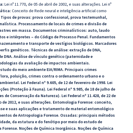
da:
Lei nº 11.770, de 05 de abril de 2002, e suas alterações. Lei nº
ática:
Conceito de Rede neural e inteligência artificial como
:
Tipos de provas: prova confessional, prova testemunhal,
nalística. Processamento de locais de crimes e divisão de
sastres em massa. Documentos criminalísticos: auto, laudo
eritos e intérpretes – do Código de Processo Penal. Fundamentos
rmazenamento e transporte de vestígios biológicos. Marcadores
erfis genéticos. Técnicas de análise: extração de DNA,
e DNA. Análise de vínculo genético (paternidade e
odologias da avaliação de impactos ambientais.
estudo do meio ambiente EIA/RIMA. Principais crimes
flora, poluição, crimes contra o ordenamento urbano e o
biental. Lei Federal nº 9.605, de 12 de fevereiro de 1998. Lei
ações (Proteção à Fauna). Lei Federal nº 9.985, de 18 de julho de
s de Conservação da Natureza). Lei Federal nº 11.428, de 22 de
io de 2012, e suas alterações. Entomologia Forense: conceito,
se e suas aplicações e tratamento de material entomológico
amentos de Antropologia Forense. Ossadas: principais métodos
 idade, da estatura e do fenótipo por meio do estudo de
 Forense. Noções de Química Inorgânica. Noções de Química