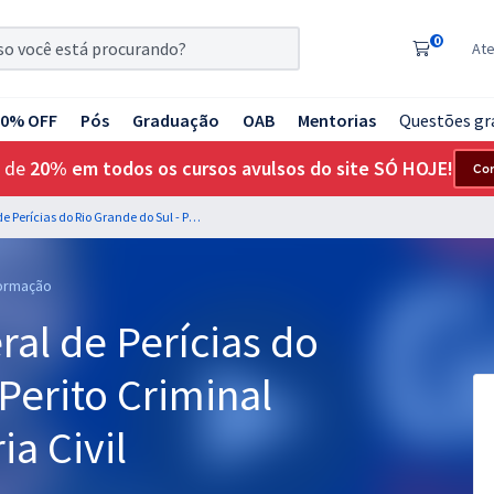
0
At
20% OFF
Pós
Graduação
OAB
Mentorias
Questões gr
 de
20% em todos os cursos avulsos do site SÓ HOJE!
Co
IGP RS - Instituto Geral de Perícias do Rio Grande do Sul - Perito Criminal (Área 04) - Engenharia Civil
formação
eral de Perícias do
Perito Criminal
ia Civil