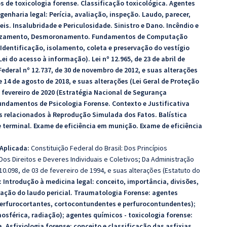
 de toxicologia forense. Classificação toxicológica. Agentes
enharia legal: Perícia, avaliação, inspeção. Laudo, parecer,
eis. Insalubridade e Periculosidade. Sinistro e Dano. Incêndio e
slizamento, Desmoronamento. Fundamentos de Computação
Identificação, isolamento, coleta e preservação do vestígio
Lei do acesso à informação). Lei nº 12.965, de 23 de abril de
 Federal nº 12.737, de 30 de novembro de 2012, e suas alterações
de 14 de agosto de 2018, e suas alterações (Lei Geral de Proteção
e fevereiro de 2020 (Estratégia Nacional de Segurança
undamentos de Psicologia Forense. Contexto e Justificativa
 relacionados à Reprodução Simulada dos Fatos. Balística
e terminal. Exame de eficiência em munição. Exame de eficiência
 Aplicada:
Constituição Federal do Brasil: Dos Princípios
os Direitos e Deveres Individuais e Coletivos; Da Administração
10.098, de 03 de fevereiro de 1994, e suas alterações (Estatuto do
:
Introdução à medicina legal: conceito, importância, divisões,
ração do laudo pericial. Traumatologia Forense: agentes
perfurocortantes, cortocontundentes e perfurocontundentes);
tmosférica, radiação); agentes químicos - toxicologia forense:
 Asfixiologia forense: conceito e classificação das asfixias,