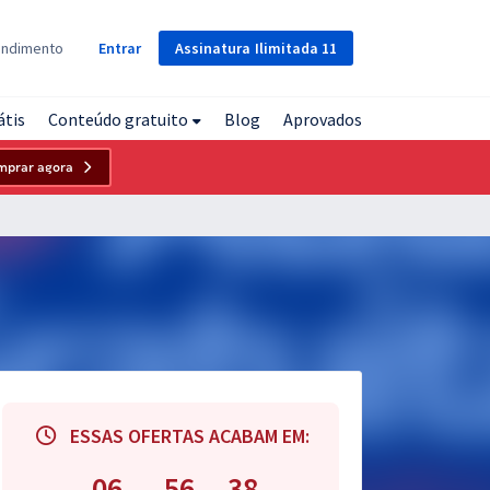
Assinatura
Ilimitada
11
endimento
Entrar
átis
Conteúdo gratuito
Blog
Aprovados
mprar agora
ESSAS OFERTAS ACABAM EM:
06
56
37