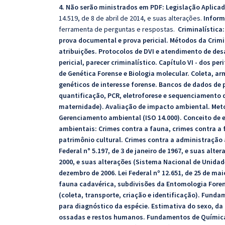
4. Não serão ministrados em PDF: Legislação Aplica
14.519, de 8 de abril de 2014, e suas alterações.
Inform
ferramenta de perguntas e respostas.
Criminalística
prova documental e prova pericial. Métodos da Crimi
atribuições. Protocolos de DVI e atendimento de de
pericial, parecer criminalístico. Capítulo VI - dos p
de Genética Forense e Biologia molecular. Coleta, a
genéticos de interesse forense. Bancos de dados de p
quantificação, PCR, eletroforese e sequenciamento d
maternidade). Avaliação de impacto ambiental. Met
Gerenciamento ambiental (ISO 14.000). Conceito de 
ambientais: Crimes contra a fauna, crimes contra a 
patrimônio cultural. Crimes contra a administração am
Federal n° 5.197, de 3 de janeiro de 1967, e suas alter
2000, e suas alterações (Sistema Nacional de Unidade
dezembro de 2006. Lei Federal nº 12.651, de 25 de ma
fauna cadavérica, subdivisões da Entomologia Foren
(coleta, transporte, criação e identificação). Fund
para diagnóstico da espécie. Estimativa do sexo, da
ossadas e restos humanos. Fundamentos de Química