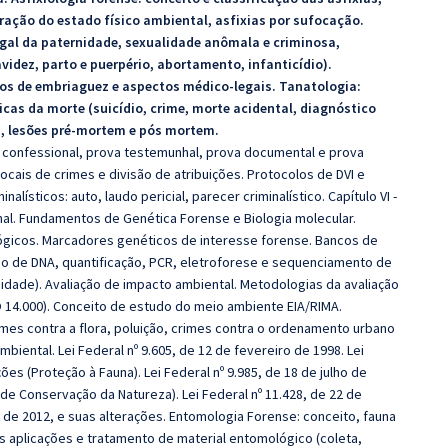
eração do estado físico ambiental, asfixias por sufocação.
gal da paternidade, sexualidade anômala e criminosa,
videz, parto e puerpério, abortamento, infanticídio).
pos de embriaguez e aspectos médico-legais. Tanatologia:
cas da morte (suicídio, crime, morte acidental, diagnóstico
, lesões pré-mortem e pós mortem.
 confessional, prova testemunhal, prova documental e prova
ocais de crimes e divisão de atribuições. Protocolos de DVI e
sticos: auto, laudo pericial, parecer criminalístico. Capítulo VI -
nal. Fundamentos de Genética Forense e Biologia molecular.
ógicos. Marcadores genéticos de interesse forense. Bancos de
ção de DNA, quantificação, PCR, eletroforese e sequenciamento de
nidade). Avaliação de impacto ambiental. Metodologias da avaliação
 14.000). Conceito de estudo do meio ambiente EIA/RIMA.
rimes contra a flora, poluição, crimes contra o ordenamento urbano
mbiental. Lei Federal nº 9.605, de 12 de fevereiro de 1998. Lei
ções (Proteção à Fauna). Lei Federal nº 9.985, de 18 de julho de
de Conservação da Natureza). Lei Federal nº 11.428, de 22 de
 de 2012, e suas alterações. Entomologia Forense: conceito, fauna
 aplicações e tratamento de material entomológico (coleta,