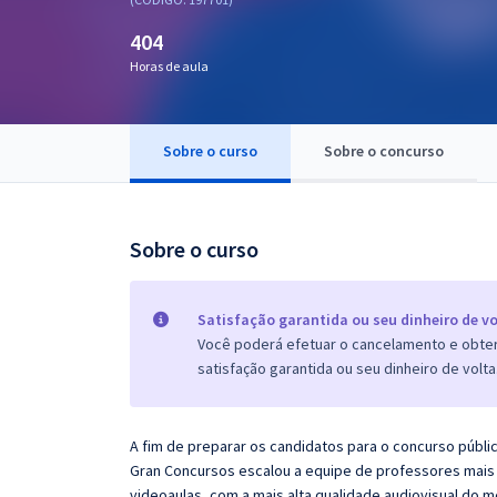
Pós
404
Graduação
Horas de aula
OAB
Sobre o curso
Sobre o concurso
Mentorias
Questões grátis
Sobre o curso
Conteúdo gratuito
Blog
Satisfação garantida ou seu dinheiro de vo
Você poderá efetuar o cancelamento e obter 
Aprovados
satisfação garantida ou seu dinheiro de volta
Atendimento
A fim de preparar os candidatos para o concurso públi
Gran Concursos escalou a equipe de professores mais 
videoaulas, com a mais alta qualidade audiovisual do