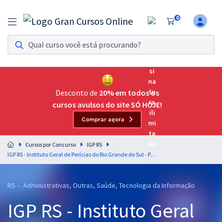
0
Assinatura Ilimitada 11
Acesso a todos os cursos. Teste grátis por 7 dias!
Assinatura OAB Até Passar
Acesso ilimitado a toda preparação para o Exame da
Desconto de
20% em todos os
Ordem, até você passar!
cursos avulsos do site SÓ HOJE!
Comprar agora
Residências Multiprofissionais
Preparação completa e intensiva para as principais
Cursos por Concurso
IGP RS
residências em saúde do Brasil
IGP RS - Instituto Geral de Perícias do Rio Grande do Sul - Perito Criminal (Área 11) - Biomedicina/Farmácia/Biologia
Concursos
RS - Administrativas, Outras, Saúde, Tecnologia da Informação
Assinatura Ilimitada
IGP RS - Instituto Geral
Cursos 20% OFF