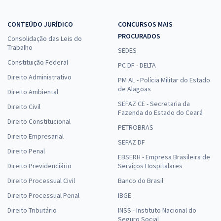
CONTEÚDO JURÍDICO
CONCURSOS MAIS
PROCURADOS
Consolidação das Leis do
Trabalho
SEDES
Constituição Federal
PC DF - DELTA
Direito Administrativo
PM AL - Polícia Militar do Estado
de Alagoas
Direito Ambiental
SEFAZ CE - Secretaria da
Direito Civil
Fazenda do Estado do Ceará
Direito Constitucional
PETROBRAS
Direito Empresarial
SEFAZ DF
Direito Penal
EBSERH - Empresa Brasileira de
Direito Previdenciário
Serviços Hospitalares
Direito Processual Civil
Banco do Brasil
Direito Processual Penal
IBGE
Direito Tributário
INSS - Instituto Nacional do
Seguro Social