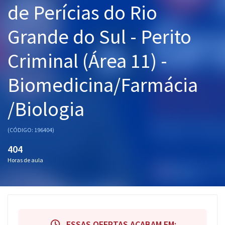
de Perícias do Rio
Pós
Grande do Sul - Perito
Graduação
Criminal (Área 11) -
OAB
Biomedicina/Farmácia
Mentorias
/Biologia
Questões grátis
Conteúdo gratuito
(CÓDIGO: 196404)
Blog
404
Horas de aula
Aprovados
Atendimento
ESSAS OFERTAS ACABAM EM: