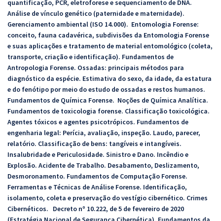
quantificação, PCR, eletroforese e sequenciamento de DNA.
Análise de vínculo genético (paternidade e maternidade).
Gerenciamento ambiental (ISO 14.000). Entomologia Forense:
conceito, fauna cadavérica, subdivisões da Entomologia Forense
e suas aplicações e tratamento de material entomológico (coleta,
transporte, criação e identificação). Fundamentos de
Antropologia Forense. Ossadas: principais métodos para
diagnóstico da espécie. Estimativa do sexo, da idade, da estatura
e do fenótipo por meio do estudo de ossadas e restos humanos.
Fundamentos de Química Forense. Noções de Química Analítica.
Fundamentos de toxicologia forense. Classificação toxicológica.
Agentes tóxicos e agentes psicotrópicos. Fundamentos de
engenharia legal: Perícia, avaliação, inspeção. Laudo, parecer,
relatório. Classificação de bens: tangíveis e intangíveis.
Insalubridade e Periculosidade. Sinistro e Dano. Incêndio e
Explosão. Acidente de Trabalho. Desabamento, Deslizamento,
Desmoronamento. Fundamentos de Computação Forense.
Ferramentas e Técnicas de Análise Forense. Identificação,
isolamento, coleta e preservação do vestígio cibernético. Crimes
Cibernéticos. Decreto nº 10.222, de 5 de fevereiro de 2020
(Estratégia Nacional de Segurança Cibernética). Fundamentos da