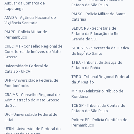
Auxiliar da Comarca de
Estado de São Paulo
Itapuranga
PM SC - Polícia Militar de Santa
ANVISA - Agência Nacional de
Catarina
Vigilância Sanitária
SEDUC RS - Secretaria de
PM PE - Polícia Militar de
Estado da Educação do Rio
Pernambuco
Grande do Sul
CRECI MT - Conselho Regional de
SEJUS ES - Secretaria da Justiça
Corretores de Imóveis do Mato
do Espírito Santo
Grosso
TJ BA - Tribunal de Justiça do
Universidade Federal de
Estado da Bahia
Catalão - UFCAT
TRF 3 - Tribunal Regional Federal
UFR - Universidade Federal de
da 3ª Região
Rondonópolis
MP RO - Ministério Público de
CRA MS - Conselho Regional de
Rondônia
Administração do Mato Grosso
do Sul
TCE SP - Tribunal de Contas do
Estado de São Paulo
UFJ - Universidade Federal de
Jataí
Politec PE - Polícia Científica de
Pernambuco
UFRN - Universidade Federal do
Rio Grande do Norte