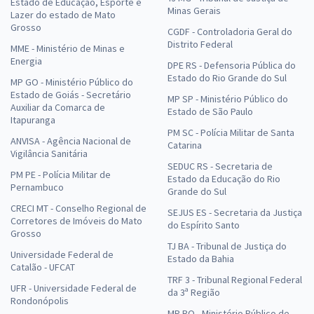
Estado de Educação, Esporte e
Minas Gerais
Lazer do estado de Mato
Grosso
CGDF - Controladoria Geral do
Distrito Federal
MME - Ministério de Minas e
Energia
DPE RS - Defensoria Pública do
Estado do Rio Grande do Sul
MP GO - Ministério Público do
Estado de Goiás - Secretário
MP SP - Ministério Público do
Auxiliar da Comarca de
Estado de São Paulo
Itapuranga
PM SC - Polícia Militar de Santa
ANVISA - Agência Nacional de
Catarina
Vigilância Sanitária
SEDUC RS - Secretaria de
PM PE - Polícia Militar de
Estado da Educação do Rio
Pernambuco
Grande do Sul
CRECI MT - Conselho Regional de
SEJUS ES - Secretaria da Justiça
Corretores de Imóveis do Mato
do Espírito Santo
Grosso
TJ BA - Tribunal de Justiça do
Universidade Federal de
Estado da Bahia
Catalão - UFCAT
TRF 3 - Tribunal Regional Federal
UFR - Universidade Federal de
da 3ª Região
Rondonópolis
MP RO - Ministério Público de