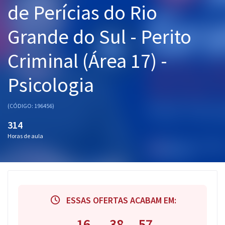
de Perícias do Rio
Pós
Grande do Sul - Perito
Graduação
Criminal (Área 17) -
OAB
Psicologia
Mentorias
Questões grátis
(CÓDIGO: 196456)
314
Conteúdo gratuito
Horas de aula
Blog
Aprovados
Atendimento
ESSAS OFERTAS ACABAM EM:
16
38
56