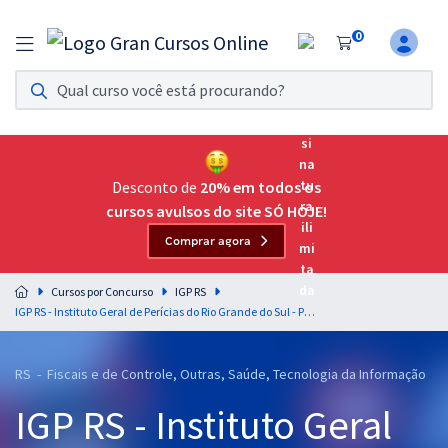
0
Assinatura Ilimitada 11
Acesso a todos os cursos. Teste grátis por 7 dias!
Assinatura OAB Até Passar
Acesso ilimitado a toda preparação para o Exame da
Desconto de
20% em todos os
Ordem, até você passar!
cursos avulsos do site SÓ HOJE!
Comprar agora
Residências Multiprofissionais
Preparação completa e intensiva para as principais
Cursos por Concurso
IGP RS
residências em saúde do Brasil
IGP RS - Instituto Geral de Perícias do Rio Grande do Sul - Perito Criminal (Área 17) - Psicologia
Concursos
RS - Fiscais e de Controle, Outras, Saúde, Tecnologia da Informação
Assinatura Ilimitada
IGP RS - Instituto Geral
Cursos 20% OFF