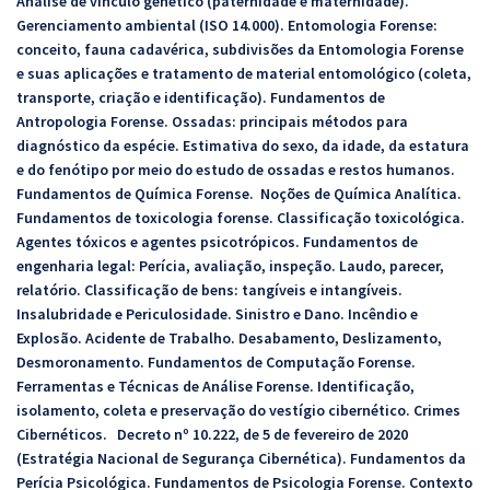
Análise de vínculo genético (paternidade e maternidade).
Gerenciamento ambiental (ISO 14.000). Entomologia Forense:
conceito, fauna cadavérica, subdivisões da Entomologia Forense
e suas aplicações e tratamento de material entomológico (coleta,
transporte, criação e identificação). Fundamentos de
Antropologia Forense. Ossadas: principais métodos para
diagnóstico da espécie. Estimativa do sexo, da idade, da estatura
e do fenótipo por meio do estudo de ossadas e restos humanos.
Fundamentos de Química Forense. Noções de Química Analítica.
Fundamentos de toxicologia forense. Classificação toxicológica.
Agentes tóxicos e agentes psicotrópicos. Fundamentos de
engenharia legal: Perícia, avaliação, inspeção. Laudo, parecer,
relatório. Classificação de bens: tangíveis e intangíveis.
Insalubridade e Periculosidade. Sinistro e Dano. Incêndio e
Explosão. Acidente de Trabalho. Desabamento, Deslizamento,
Desmoronamento. Fundamentos de Computação Forense.
Ferramentas e Técnicas de Análise Forense. Identificação,
isolamento, coleta e preservação do vestígio cibernético. Crimes
Cibernéticos. Decreto nº 10.222, de 5 de fevereiro de 2020
(Estratégia Nacional de Segurança Cibernética). Fundamentos da
Perícia Psicológica. Fundamentos de Psicologia Forense. Contexto