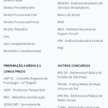
Direito Penal
EBSERH - Empresa Brasileira de
Direito Previdenciário
Serviços Hospitalares
Direito Processual Civil
Banco do Brasil
Direito Processual Penal
IBGE
Direito Tributário
INSS - Instituto Nacional do
Seguro Social
Leis
PRF - Polícia Rodoviária Federal
Leis Complementares
PND
Remédios Constitucionais
PREPARAÇÃO A MÉDIO E A
OUTROS CONCURSOS
LONGO PRAZO
DPE SP - Defensoria Pública do
Estado de São Paulo
CRP SC - Conselho Regional de
Psicologia - 12ª Região
PM MS - Polícia Militar de Mato
Grosso do Sul
SEDF - Professor Temporário
DPE MG - Defensoria Pública de
MEC - Ministério da Educação
Minas Gerais
SEDUC/MT - Secretaria de
TJ MG - Tribunal de Justiça de