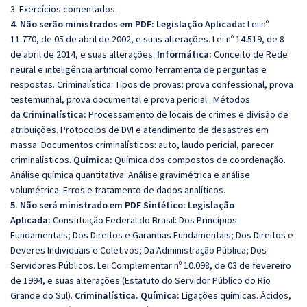
3. Exercícios comentados.
4. Não serão ministrados em PDF: Legislação Aplicada:
Lei nº
11.770, de 05 de abril de 2002, e suas alterações. Lei nº 14.519, de 8
de abril de 2014, e suas alterações.
Informática:
Conceito de Rede
neural e inteligência artificial como ferramenta de perguntas e
respostas. Criminalística: Tipos de provas: prova confessional, prova
testemunhal, prova documental e prova pericial . Métodos
da
Criminalística:
Processamento de locais de crimes e divisão de
atribuições. Protocolos de DVI e atendimento de desastres em
massa. Documentos criminalísticos: auto, laudo pericial, parecer
criminalísticos.
Química:
Química dos compostos de coordenação.
Análise química quantitativa: Análise gravimétrica e análise
volumétrica. Erros e tratamento de dados analíticos.
5. Não será ministrado em PDF Sintético: Legislação
Aplicada:
Constituição Federal do Brasil: Dos Princípios
Fundamentais; Dos Direitos e Garantias Fundamentais; Dos Direitos e
Deveres Individuais e Coletivos; Da Administração Pública; Dos
Servidores Públicos. Lei Complementar nº 10.098, de 03 de fevereiro
de 1994, e suas alterações (Estatuto do Servidor Público do Rio
Grande do Sul).
Criminalística.
Química:
Ligações químicas. Ácidos,