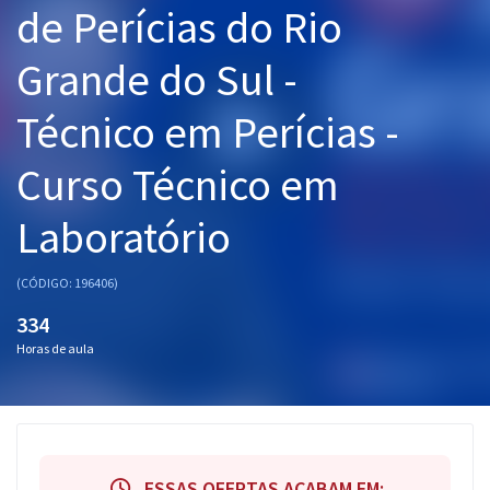
de Perícias do Rio
Pós
Grande do Sul -
Graduação
Técnico em Perícias -
OAB
Curso Técnico em
Mentorias
Laboratório
Questões grátis
Conteúdo gratuito
(CÓDIGO: 196406)
Blog
334
Horas de aula
Aprovados
Atendimento
ESSAS OFERTAS ACABAM EM: