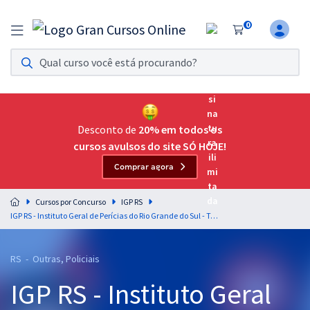
0
Assinatura Ilimitada 11
Acesso a todos os cursos. Teste grátis por 7 dias!
Assinatura OAB Até Passar
Acesso ilimitado a toda preparação para o Exame da
Desconto de
20% em todos os
Ordem, até você passar!
cursos avulsos do site SÓ HOJE!
Comprar agora
Residências Multiprofissionais
Preparação completa e intensiva para as principais
Cursos por Concurso
IGP RS
residências em saúde do Brasil
IGP RS - Instituto Geral de Perícias do Rio Grande do Sul - Técnico em Perícias - Curso Técnico em Laboratório
Concursos
RS - Outras, Policiais
Assinatura Ilimitada
IGP RS - Instituto Geral
Cursos 20% OFF