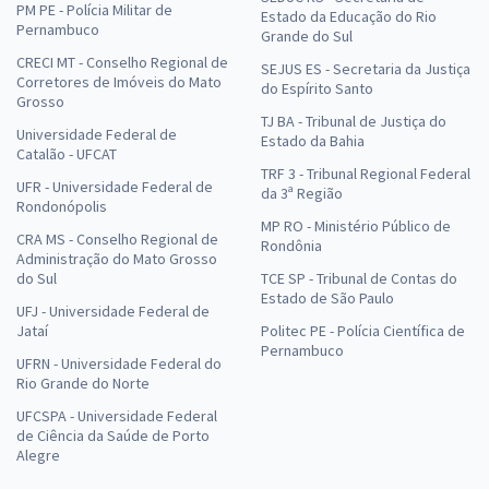
PM PE - Polícia Militar de
Estado da Educação do Rio
Pernambuco
Grande do Sul
CRECI MT - Conselho Regional de
SEJUS ES - Secretaria da Justiça
Corretores de Imóveis do Mato
do Espírito Santo
Grosso
TJ BA - Tribunal de Justiça do
Universidade Federal de
Estado da Bahia
Catalão - UFCAT
TRF 3 - Tribunal Regional Federal
UFR - Universidade Federal de
da 3ª Região
Rondonópolis
MP RO - Ministério Público de
CRA MS - Conselho Regional de
Rondônia
Administração do Mato Grosso
do Sul
TCE SP - Tribunal de Contas do
Estado de São Paulo
UFJ - Universidade Federal de
Jataí
Politec PE - Polícia Científica de
Pernambuco
UFRN - Universidade Federal do
Rio Grande do Norte
UFCSPA - Universidade Federal
de Ciência da Saúde de Porto
Alegre