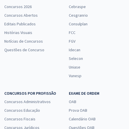
Concursos 2026
Cebraspe
Concursos Abertos
Cesgranrio
Editais Publicados
Consulplan
Histórias Visuais
FCC
Notícias de Concursos
FGV
Questões de Concurso
Idecan
Selecon
Uniase
Vunesp
CONCURSOS POR PROFISSÃO
EXAME DE ORDEM
Concursos Administrativos
OAB
Concursos Educação
Prova OAB
Concursos Fiscais
Calendário OAB
Concursos Jurídicos
Questões OAB