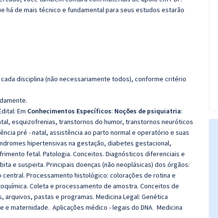
e há de mais técnico e fundamental para seus estudos estarão
cada disciplina (não necessariamente todos), conforme critério
madamente.
dital:
Em
Conhecimentos Específicos
:
Noções de psiquiatria
:
tal, esquizofrenias, transtornos do humor, transtornos neuróticos
tência pré ‐ natal, assistência ao parto normal e operatório e suas
índromes hipertensivas na gestação, diabetes gestacional,
imento fetal. Patologia. Conceitos. Diagnósticos diferenciais e
ita e suspeita. Principais doenças (não neoplásicas) dos órgãos:
 central.
Processamento histológico: colorações de rotina e
toquímica. Coleta e processamento de amostra. Conceitos de
 arquivos, pastas e programas. Medicina Legal: Genética
e e maternidade. Aplicações médico ‐ legais do DNA. Medicina