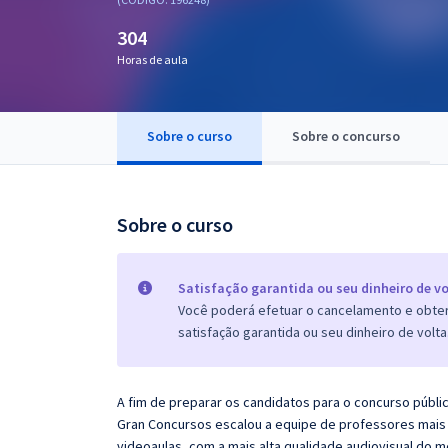
Pós
304
Graduação
Horas de aula
OAB
Sobre o curso
Sobre o concurso
Mentorias
Questões grátis
Sobre o curso
Conteúdo gratuito
Blog
Satisfação garantida ou seu dinheiro de vo
Você poderá efetuar o cancelamento e obter 
Aprovados
satisfação garantida ou seu dinheiro de volta
Atendimento
A fim de preparar os candidatos para o concurso públi
Gran Concursos escalou a equipe de professores mais 
videoaulas, com a mais alta qualidade audiovisual do