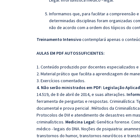
Legal: Infortunística médico ‐ legal.
Informamos que, para facilitar a compreensão e
determinadas disciplinas foram organizadas com
não de acordo com a ordem dos tópicos do con
Treinamento Intensivo
contemplará apenas o conteúdo
AULAS EM PDF AUTOSSUFICIENTES:
1. Conteúdo produzido por docentes especializados e
2. Material prático que facilita a aprendizagem de mane
3. Exercícios comentados.
4. Não serão ministrados em PDF: Legislação Aplica
14.519, de 8 de abril de 2014, e suas alterações.
Inform
ferramenta de perguntas e respostas. Criminalística: 
documental e prova pericial . Métodos da Criminalístic
Protocolos de DVI e atendimento de desastres em massa
criminalísticos.
Medicina Legal:
Genética forense. Conc
médico ‐ legais do DNA. Noções de psiquiatria: anamnes
transtornos do humor, transtornos neuróticos e transto