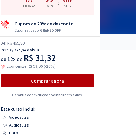
:
:
HORAS
MIN
SEG
Cupom de 20% de desconto
Cupom ativado:
GRAN20-OFF
De:
R$ 469,80
Por:
R$ 375,84
à vista
R$ 31,32
ou
12x de
Economize R$ 93,96 (-20%)
Comprar agora
Garantia de devolução do dinheiro em 7 dias.
Este curso inclui:
Videoaulas
Audioaulas
PDFs