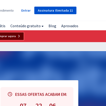
Assinatura
Ilimitada
11
endimento
Entrar
átis
Conteúdo gratuito
Blog
Aprovados
mprar agora
ESSAS OFERTAS ACABAM EM:
07
22
05