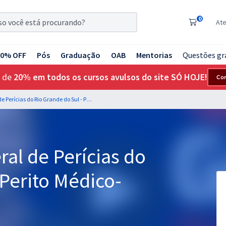
0
At
20% OFF
Pós
Graduação
OAB
Mentorias
Questões gr
 de
20% em todos os cursos avulsos do site SÓ HOJE!
Co
IGP RS - Instituto Geral de Perícias do Rio Grande do Sul - Perito Médico-Legista
eral de Perícias do
 Perito Médico-