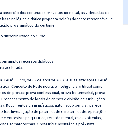
 a absorção dos conteúdos previstos no edital, as videoaulas de
 base na lógica didática proposta pelo(a) docente responsável, e
teúdo programático do certame.
 disponibilizado no curso.
 com amplos recursos didáticos.
ira acelerada.
da:
Lei nº 11.770, de 05 de abril de 2002, e suas alterações. Lei nº
ática:
Conceito de Rede neural e inteligência artificial como
Tipos de provas: prova confessional, prova testemunhal, prova
a. Processamento de locais de crimes e divisão de atribuições.
. Documentos criminalísticos: auto, laudo pericial, parecer
eitos. Investigação de paternidade e maternidade. Aplicações
e e entrevista psiquiátrica, retardo mental, esquizofrenias,
rnos somatoformes. Obstetrícia: assistência pré ‐ natal,