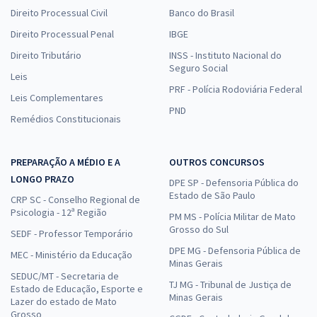
Direito Processual Civil
Banco do Brasil
Direito Processual Penal
IBGE
Direito Tributário
INSS - Instituto Nacional do
Seguro Social
Leis
PRF - Polícia Rodoviária Federal
Leis Complementares
PND
Remédios Constitucionais
PREPARAÇÃO A MÉDIO E A
OUTROS CONCURSOS
LONGO PRAZO
DPE SP - Defensoria Pública do
Estado de São Paulo
CRP SC - Conselho Regional de
Psicologia - 12ª Região
PM MS - Polícia Militar de Mato
Grosso do Sul
SEDF - Professor Temporário
DPE MG - Defensoria Pública de
MEC - Ministério da Educação
Minas Gerais
SEDUC/MT - Secretaria de
TJ MG - Tribunal de Justiça de
Estado de Educação, Esporte e
Minas Gerais
Lazer do estado de Mato
Grosso