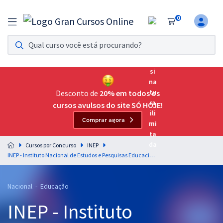
0
Assinatura Ilimitada 11
Acesso a todos os cursos. Teste grátis por 7 dias!
Assinatura OAB Até Passar
Acesso ilimitado a toda preparação para o Exame da
Desconto de
20% em todos os
Ordem, até você passar!
cursos avulsos do site SÓ HOJE!
Comprar agora
Residências Multiprofissionais
Preparação completa e intensiva para as principais
Cursos por Concurso
INEP
residências em saúde do Brasil
INEP - Instituto Nacional de Estudos e Pesquisas Educacionais Anísio Teixeira - Conhecimentos Comuns para Todos os Cargos
Concursos
Nacional - Educação
Assinatura Ilimitada
INEP - Instituto
Cursos 20% OFF