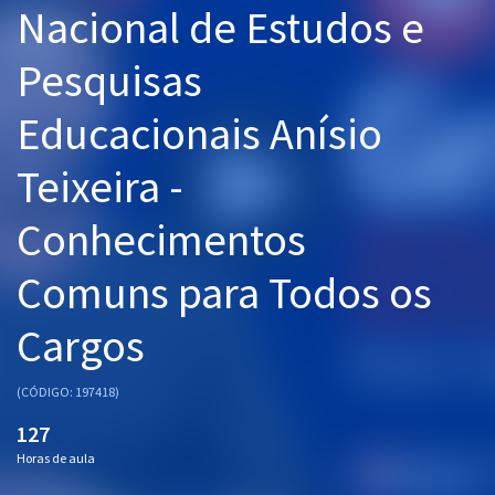
Nacional de Estudos e
Pós
Pesquisas
Graduação
Educacionais Anísio
OAB
Teixeira -
Mentorias
Conhecimentos
Questões grátis
Conteúdo gratuito
Comuns para Todos os
Blog
Cargos
Aprovados
(CÓDIGO: 197418)
Atendimento
127
Horas de aula