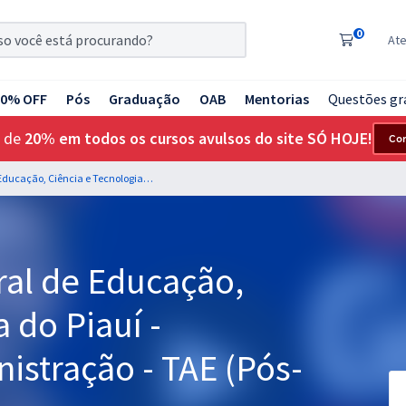
0
At
20% OFF
Pós
Graduação
OAB
Mentorias
Questões gr
 de
20% em todos os cursos avulsos do site SÓ HOJE!
Co
IFPI - Instituto Federal de Educação, Ciência e Tecnologia do Piauí - Assistente em Administração - TAE (Pós-Edital)
eral de Educação,
 do Piauí -
istração - TAE (Pós-