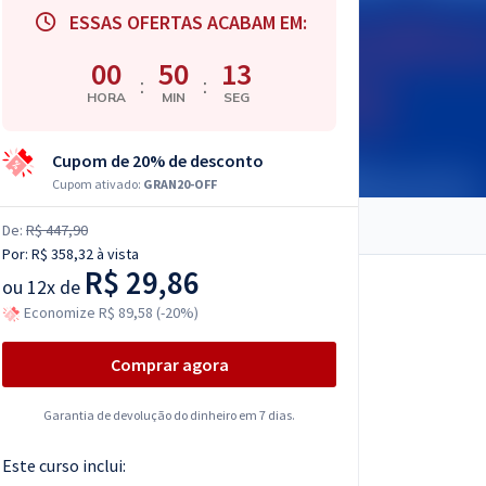
ESSAS OFERTAS ACABAM EM:
00
50
12
:
:
HORA
MIN
SEG
Cupom de 20% de desconto
Cupom ativado:
GRAN20-OFF
De:
R$ 447,90
Por:
R$ 358,32
à vista
R$ 29,86
ou
12x de
Economize R$ 89,58 (-20%)
Comprar agora
Garantia de devolução do dinheiro em 7 dias.
Este curso inclui: