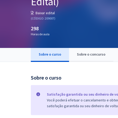
Edital)
Pós
Baixar edital
Graduação
(CÓDIGO: 209007)
298
OAB
Horas de aula
Mentorias
Sobre o curso
Sobre o concurso
Questões grátis
Conteúdo gratuito
Blog
Sobre o curso
Aprovados
Satisfação garantida ou seu dinheiro de vo
Você poderá efetuar o cancelamento e obter 
Atendimento
satisfação garantida ou seu dinheiro de volta