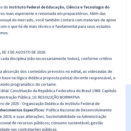
co do
Instituto Federal de Educação, Ciência e Tecnologia do
res mais experiente e renomada em preparatórios. Além das
diovisual do mercado, você também contará com materiais de apoio
com o que há de mais técnico e fundamental para seus estudos
emos.
I, DE 3 DE AGOSTO DE 2026.
cada disciplina (não necessariamente todos), conforme critério
 a absorção dos conteúdos previstos no edital, as videoaulas de
 base na lógica didática proposta pelo(a) docente responsável, e
teúdo programático do certame.
ital: Constituição da República Federativa do Brasil 1988:
Capítulo
Administração Pública. 10. RESOLUÇÃO NORMATIVA
 de 2025 - Organização Didática do Instituto Federal de
hecimentos Específico
s:
Política Nacional de Desenvolvimento
e 2019, e suas alterações.
Sustentabilidade na Administração
racional de recursos públicos; consumo sustentável; gestão
lidade nas contratações públicas.