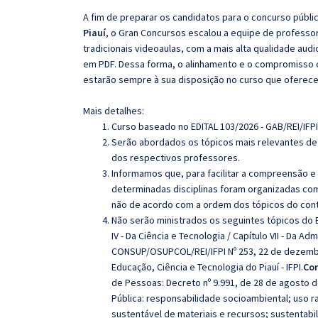
A fim de preparar os candidatos para o concurso públi
Piauí
, o Gran Concursos escalou a equipe de professo
tradicionais videoaulas, com a mais alta qualidade au
em PDF. Dessa forma, o alinhamento e o compromisso 
estarão sempre à sua disposição no curso que oferec
Mais detalhes:
Curso baseado no EDITAL 103/2026 - GAB/REI/IFP
Serão abordados os tópicos mais relevantes de 
dos respectivos professores.
Informamos que, para facilitar a compreensão e
determinadas disciplinas foram organizadas com
não de acordo com a ordem dos tópicos do con
Não serão ministrados os seguintes tópicos do Ed
IV - Da Ciência e Tecnologia / Capítulo VII - Da 
CONSUP/OSUPCOL/REI/IFPI Nº 253, 22 de dezembro
Educação, Ciência e Tecnologia do Piauí - IFPI.
Con
de Pessoas: Decreto nº 9.991, de 28 de agosto d
Pública: responsabilidade socioambiental; uso 
sustentável de materiais e recursos; sustentabi