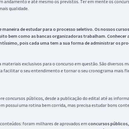
 em andamento e até mesmo os previstos. Ter em mente os concurso
ais qualidade.
 maneira de estudar para o processo seletivo. Os nossos curso
uito bem como as bancas organizadoras trabalham. Conhecer a
tíssimo, pois cada uma tem a sua forma de administrar os proc
 a materiais exclusivos para o concurso em questão. São diversos 
a facilitar o seu entendimento e tornar o seu cronograma mais fle
re concursos públicos, desde a publicação do edital até as inform
em possui uma rotina bem corrida, mas precisa estudar bons conte
 conteúdos: foram milhares de aprovados em
concursos públicos,