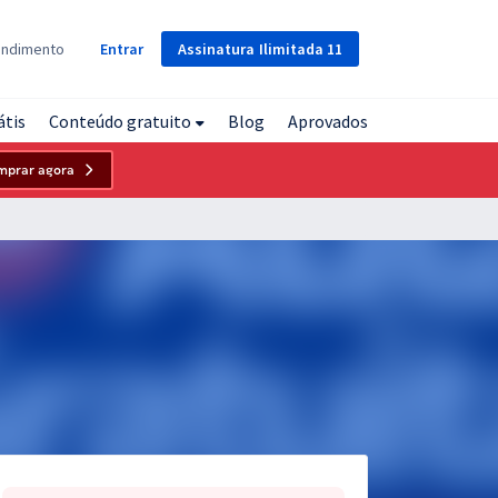
Assinatura
Ilimitada
11
endimento
Entrar
átis
Conteúdo gratuito
Blog
Aprovados
mprar agora