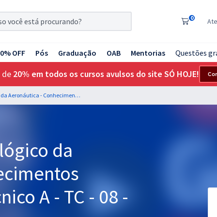
0
At
20% OFF
Pós
Graduação
OAB
Mentorias
Questões gr
 de
20% em todos os cursos avulsos do site SÓ HOJE!
Co
ITA - Instituto Tecnológico da Aeronáutica - Conhecimentos Específicos para Técnico A - TC - 08 - Informática
ológico da
ecimentos
ico A - TC - 08 -