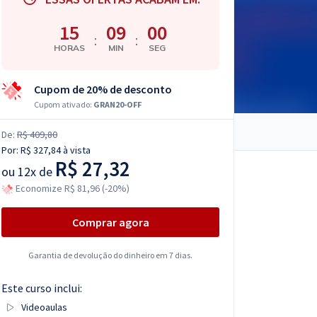
15
08
59
:
:
HORAS
MIN
SEG
Cupom de 20% de desconto
Cupom ativado:
GRAN20-OFF
De:
R$ 409,80
Por:
R$ 327,84
à vista
R$ 27,32
ou
12x de
Economize R$ 81,96 (-20%)
Comprar agora
Garantia de devolução do dinheiro em 7 dias.
Este curso inclui:
Videoaulas