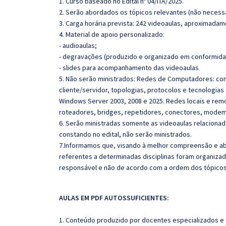
1. Curso baseado no Edital nº 04/ITA/2025.
2. Serão abordados os tópicos relevantes (não necessa
3. Carga horária prevista: 242 videoaulas, aproximadam
4. Material de apoio personalizado:
- audioaulas;
- degravações (produzido e organizado em conformida
- slides para acompanhamento das videoaulas
5. Não serão ministrados: Redes de Computadores: con
cliente/servidor, topologias, protocolos e tecnologia
Windows Server 2003, 2008 e 2025. Redes locais e rem
roteadores, bridges, repetidores, conectores, modems
6. Serão ministradas somente as videoaulas relaciona
constando no edital, não serão ministrados.
7.Informamos que, visando à melhor compreensão e abs
referentes a determinadas disciplinas foram organizad
responsável e não de acordo com a ordem dos tópico
AULAS EM PDF AUTOSSUFICIENTES:
1. Conteúdo produzido por docentes especializados e