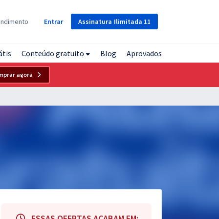
Assinatura
Ilimitada
11
endimento
Entrar
átis
Conteúdo gratuito
Blog
Aprovados
mprar agora
ESSAS OFERTAS ACABAM EM: