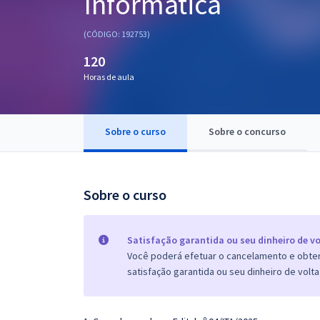
Informática
Pós
(CÓDIGO: 192753)
Graduação
120
Horas de aula
OAB
Mentorias
Sobre o curso
Sobre o concurso
Questões grátis
Conteúdo gratuito
Sobre o curso
Blog
Aprovados
Satisfação garantida ou seu dinheiro de vo
Você poderá efetuar o cancelamento e obter 
satisfação garantida ou seu dinheiro de volta
Atendimento