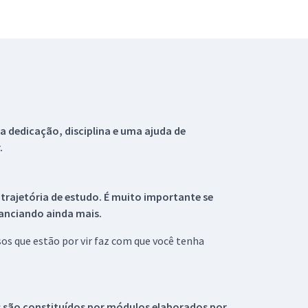
 dedicação, disciplina e uma ajuda de
.
 trajetória de estudo. É muito importante se
tanciando ainda mais.
s que estão por vir faz com que você tenha
s são constituídos por módulos elaborados por