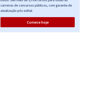
bolso. São mais de 25 mil cursos para todas as
carreiras de concursos públicos, com garantia de
atualização pós-edital.
Comece hoje