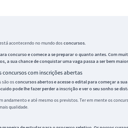
ue está acontecendo no mundo dos
concursos.
ara concurso e comece a se preparar o quanto antes. Com muita
os, a sua chance de conquistar uma vaga passa a ser bem maior
os concursos com inscrições abertas
s são os
concursos abertos e acesse o edital para começar a sua
ido pode lhe fazer perder a inscrição e ver o seu sonho se dis
 em andamento e até mesmo os previstos. Ter em mente os concurso
ais qualidade.
 maneira de estudar para o processo seletivo. Os nossos curso