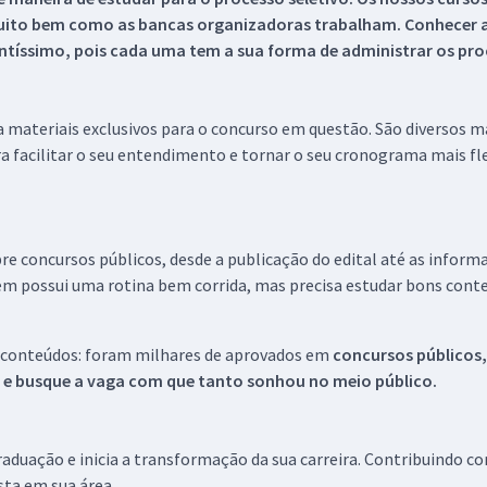
uito bem como as bancas organizadoras trabalham. Conhecer a
tíssimo, pois cada uma tem a sua forma de administrar os proc
 a materiais exclusivos para o concurso em questão. São diversos 
a facilitar o seu entendimento e tornar o seu cronograma mais fle
re concursos públicos, desde a publicação do edital até as inform
em possui uma rotina bem corrida, mas precisa estudar bons conte
 conteúdos: foram milhares de aprovados em
concursos públicos,
s e busque a vaga com que tanto sonhou no meio público.
aduação e inicia a transformação da sua carreira. Contribuindo c
ista em sua área.