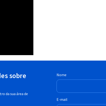
des sobre
Nome
ro da sua área de
E-mail