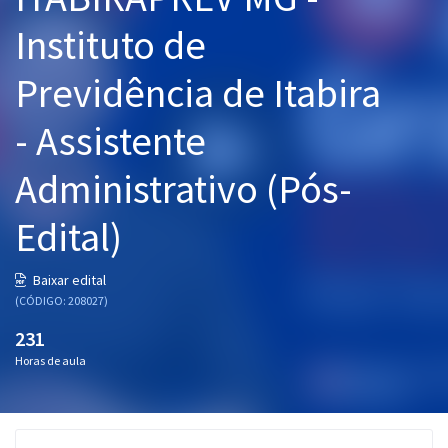
Pós
Instituto de
Graduação
Previdência de Itabira
OAB
- Assistente
Mentorias
Administrativo (Pós-
Questões grátis
Edital)
Conteúdo gratuito
Baixar edital
Blog
(CÓDIGO: 208027)
Aprovados
231
Horas de aula
Atendimento