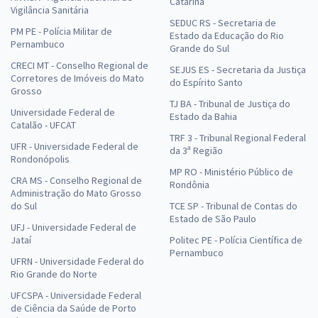
Catarina
Vigilância Sanitária
SEDUC RS - Secretaria de
PM PE - Polícia Militar de
Estado da Educação do Rio
Pernambuco
Grande do Sul
CRECI MT - Conselho Regional de
SEJUS ES - Secretaria da Justiça
Corretores de Imóveis do Mato
do Espírito Santo
Grosso
TJ BA - Tribunal de Justiça do
Universidade Federal de
Estado da Bahia
Catalão - UFCAT
TRF 3 - Tribunal Regional Federal
UFR - Universidade Federal de
da 3ª Região
Rondonópolis
MP RO - Ministério Público de
CRA MS - Conselho Regional de
Rondônia
Administração do Mato Grosso
do Sul
TCE SP - Tribunal de Contas do
Estado de São Paulo
UFJ - Universidade Federal de
Jataí
Politec PE - Polícia Científica de
Pernambuco
UFRN - Universidade Federal do
Rio Grande do Norte
UFCSPA - Universidade Federal
de Ciência da Saúde de Porto