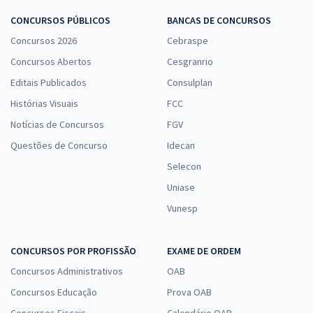
CONCURSOS PÚBLICOS
BANCAS DE CONCURSOS
Concursos 2026
Cebraspe
Concursos Abertos
Cesgranrio
Editais Publicados
Consulplan
Histórias Visuais
FCC
Notícias de Concursos
FGV
Questões de Concurso
Idecan
Selecon
Uniase
Vunesp
CONCURSOS POR PROFISSÃO
EXAME DE ORDEM
Concursos Administrativos
OAB
Concursos Educação
Prova OAB
Concursos Fiscais
Calendário OAB