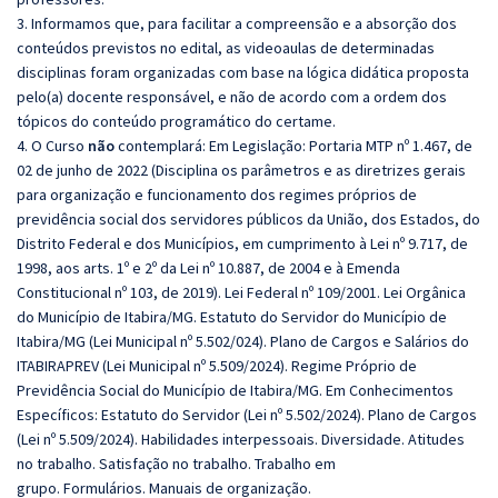
3. Informamos que, para facilitar a compreensão e a absorção dos
conteúdos previstos no edital, as videoaulas de determinadas
disciplinas foram organizadas com base na lógica didática proposta
pelo(a) docente responsável, e não de acordo com a ordem dos
tópicos do conteúdo programático do certame.
4. O Curso
não
contemplará: Em Legislação: Portaria MTP nº 1.467, de
02 de junho de 2022 (Disciplina os parâmetros e as diretrizes gerais
para organização e funcionamento dos regimes próprios de
previdência social dos servidores públicos da União, dos Estados, do
Distrito Federal e dos Municípios, em cumprimento à Lei nº 9.717, de
1998, aos arts. 1º e 2º da Lei nº 10.887, de 2004 e à Emenda
Constitucional nº 103, de 2019). Lei Federal nº 109/2001. Lei Orgânica
do Município de Itabira/MG. Estatuto do Servidor do Município de
Itabira/MG (Lei Municipal nº 5.502/024). Plano de Cargos e Salários do
ITABIRAPREV (Lei Municipal nº 5.509/2024). Regime Próprio de
Previdência Social do Município de Itabira/MG. Em Conhecimentos
Específicos: Estatuto do Servidor (Lei nº 5.502/2024). Plano de Cargos
(Lei nº 5.509/2024). Habilidades interpessoais. Diversidade. Atitudes
no trabalho. Satisfação no trabalho. Trabalho em
grupo. Formulários. Manuais de organização.