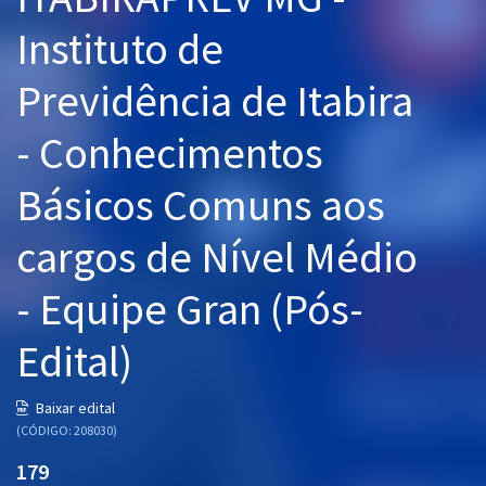
Pós
Instituto de
Graduação
Previdência de Itabira
OAB
- Conhecimentos
Mentorias
Básicos Comuns aos
Questões grátis
cargos de Nível Médio
Conteúdo gratuito
- Equipe Gran (Pós-
Blog
Edital)
Aprovados
Baixar edital
Atendimento
(CÓDIGO: 208030)
179