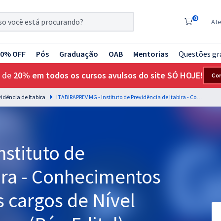
0
At
20% OFF
Pós
Graduação
OAB
Mentorias
Questões gr
 de
20% em todos os cursos avulsos do site SÓ HOJE!
Co
vidência de Itabira
ITABIRAPREV MG - Instituto de Previdência de Itabira - Conhecimentos Básicos Comuns aos cargos de Nível Superior - Equipe Gran (Pós-Edital)
stituto de
ira - Conhecimentos
 cargos de Nível