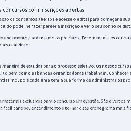
os concursos com inscrições abertas
s são os
concursos abertos e acesse o edital para começar a sua
ido pode lhe fazer perder a inscrição e ver o seu sonho se dis
 em andamento e até mesmo os previstos. Ter em mente os concurso
ais qualidade.
 maneira de estudar para o processo seletivo. Os nossos curso
uito bem como as bancas organizadoras trabalham. Conhecer a
tíssimo, pois cada uma tem a sua forma de administrar os proc
 a materiais exclusivos para o concurso em questão. São diversos 
a facilitar o seu entendimento e tornar o seu cronograma mais fle