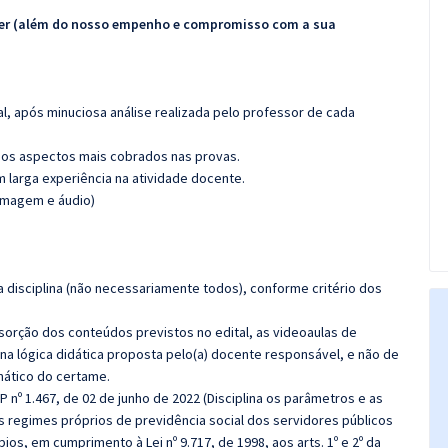
ecer (além do nosso empenho e compromisso com a sua
l, após minuciosa análise realizada pelo professor de cada
os aspectos mais cobrados nas provas.
m larga experiência na atividade docente.
(imagem e áudio)
 disciplina (não necessariamente todos), conforme critério dos
bsorção dos conteúdos previstos no edital, as videoaulas de
a lógica didática proposta pelo(a) docente responsável, e não de
ático do certame.
 nº 1.467, de 02 de junho de 2022 (Disciplina os parâmetros e as
s regimes próprios de previdência social dos servidores públicos
ios, em cumprimento à Lei nº 9.717, de 1998, aos arts. 1º e 2º da