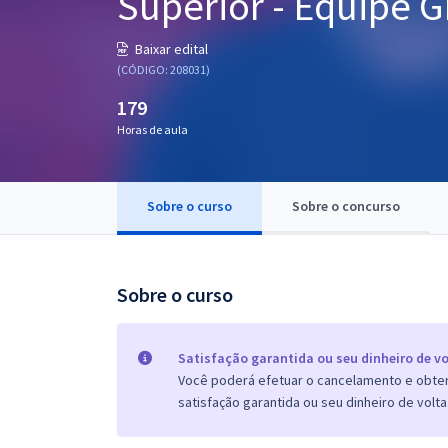
Superior - Equipe G
Pós
Baixar edital
Graduação
(CÓDIGO: 208031)
179
OAB
Horas de aula
Mentorias
Sobre o curso
Sobre o concurso
Questões grátis
Conteúdo gratuito
Blog
Sobre o curso
Aprovados
Satisfação garantida ou seu dinheiro de vo
Você poderá efetuar o cancelamento e obter 
Atendimento
satisfação garantida ou seu dinheiro de volta