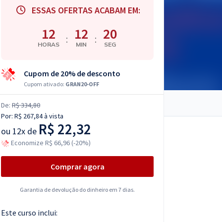
ESSAS OFERTAS ACABAM EM:
12
12
19
:
:
HORAS
MIN
SEG
Cupom de 20% de desconto
Cupom ativado:
GRAN20-OFF
De:
R$ 334,80
Por:
R$ 267,84
à vista
R$ 22,32
ou
12x de
Economize R$ 66,96 (-20%)
Comprar agora
Garantia de devolução do dinheiro em 7 dias.
Este curso inclui: