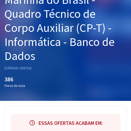
Pós
Quadro Técnico de
Graduação
Corpo Auxiliar (CP-T) -
OAB
Informática - Banco de
Mentorias
Dados
Questões grátis
(CÓDIGO: 201731)
Conteúdo gratuito
386
Blog
Horas de aula
Aprovados
Atendimento
ESSAS OFERTAS ACABAM EM: