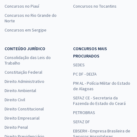
Concursos no Piauí
Concursos no Tocantins
Concursos no Rio Grande do
Norte
Concursos em Sergipe
CONTEÚDO JURÍDICO
CONCURSOS MAIS
PROCURADOS
Consolidação das Leis do
Trabalho
SEDES
Constituição Federal
PC DF - DELTA
Direito Administrativo
PM AL - Polícia Militar do Estado
de Alagoas
Direito Ambiental
SEFAZ CE - Secretaria da
Direito Civil
Fazenda do Estado do Ceará
Direito Constitucional
PETROBRAS
Direito Empresarial
SEFAZ DF
Direito Penal
EBSERH - Empresa Brasileira de
Direito Previdenciário
Serviços Hospitalares