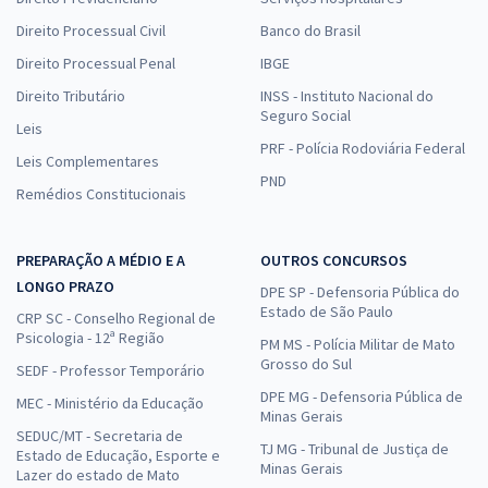
Direito Processual Civil
Banco do Brasil
Direito Processual Penal
IBGE
Direito Tributário
INSS - Instituto Nacional do
Seguro Social
Leis
PRF - Polícia Rodoviária Federal
Leis Complementares
PND
Remédios Constitucionais
PREPARAÇÃO A MÉDIO E A
OUTROS CONCURSOS
LONGO PRAZO
DPE SP - Defensoria Pública do
Estado de São Paulo
CRP SC - Conselho Regional de
Psicologia - 12ª Região
PM MS - Polícia Militar de Mato
Grosso do Sul
SEDF - Professor Temporário
DPE MG - Defensoria Pública de
MEC - Ministério da Educação
Minas Gerais
SEDUC/MT - Secretaria de
TJ MG - Tribunal de Justiça de
Estado de Educação, Esporte e
Minas Gerais
Lazer do estado de Mato