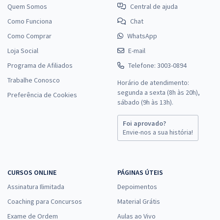
Quem Somos
Central de ajuda
Como Funciona
Chat
Como Comprar
WhatsApp
Loja Social
E-mail
Programa de Afiliados
Telefone: 3003-0894
Trabalhe Conosco
Horário de atendimento:
segunda a sexta (8h às 20h),
Preferência de Cookies
sábado (9h às 13h).
Foi aprovado?
Envie-nos a sua história!
CURSOS ONLINE
PÁGINAS ÚTEIS
Assinatura Ilimitada
Depoimentos
Coaching para Concursos
Material Grátis
Exame de Ordem
Aulas ao Vivo