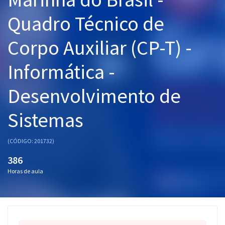
Pós
Quadro Técnico de
Graduação
Corpo Auxiliar (CP-T) -
OAB
Informática -
Mentorias
Desenvolvimento de
Questões grátis
Sistemas
Conteúdo gratuito
(CÓDIGO: 201732)
Blog
386
Aprovados
Horas de aula
Atendimento