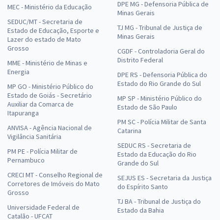
DPE MG - Defensoria Pública de
MEC - Ministério da Educação
Minas Gerais
SEDUC/MT - Secretaria de
TJ MG - Tribunal de Justiça de
Estado de Educação, Esporte e
Minas Gerais
Lazer do estado de Mato
Grosso
CGDF - Controladoria Geral do
Distrito Federal
MME - Ministério de Minas e
Energia
DPE RS - Defensoria Pública do
Estado do Rio Grande do Sul
MP GO - Ministério Público do
Estado de Goiás - Secretário
MP SP - Ministério Público do
Auxiliar da Comarca de
Estado de São Paulo
Itapuranga
PM SC - Polícia Militar de Santa
ANVISA - Agência Nacional de
Catarina
Vigilância Sanitária
SEDUC RS - Secretaria de
PM PE - Polícia Militar de
Estado da Educação do Rio
Pernambuco
Grande do Sul
CRECI MT - Conselho Regional de
SEJUS ES - Secretaria da Justiça
Corretores de Imóveis do Mato
do Espírito Santo
Grosso
TJ BA - Tribunal de Justiça do
Universidade Federal de
Estado da Bahia
Catalão - UFCAT