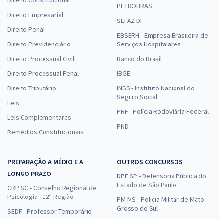
PETROBRAS
Direito Empresarial
SEFAZ DF
Direito Penal
EBSERH - Empresa Brasileira de
Direito Previdenciário
Serviços Hospitalares
Direito Processual Civil
Banco do Brasil
Direito Processual Penal
IBGE
Direito Tributário
INSS - Instituto Nacional do
Seguro Social
Leis
PRF - Polícia Rodoviária Federal
Leis Complementares
PND
Remédios Constitucionais
PREPARAÇÃO A MÉDIO E A
OUTROS CONCURSOS
LONGO PRAZO
DPE SP - Defensoria Pública do
Estado de São Paulo
CRP SC - Conselho Regional de
Psicologia - 12ª Região
PM MS - Polícia Militar de Mato
Grosso do Sul
SEDF - Professor Temporário