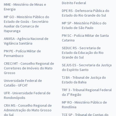
Distrito Federal
MME - Ministério de Minas e
Energia
DPE RS - Defensoria Pública do
Estado do Rio Grande do Sul
MP GO - Ministério Público do
Estado de Goiás - Secretário
MP SP - Ministério Público do
Auxiliar da Comarca de
Estado de São Paulo
Itapuranga
PM SC - Polícia Militar de Santa
ANVISA - Agência Nacional de
Catarina
Vigilância Sanitária
SEDUC RS - Secretaria de
PM PE - Polícia Militar de
Estado da Educação do Rio
Pernambuco
Grande do Sul
CRECI MT - Conselho Regional de
SEJUS ES - Secretaria da Justiça
Corretores de Imóveis do Mato
do Espírito Santo
Grosso
TJ BA - Tribunal de Justiça do
Universidade Federal de
Estado da Bahia
Catalão - UFCAT
TRF 3 - Tribunal Regional Federal
UFR - Universidade Federal de
da 3ª Região
Rondonópolis
MP RO - Ministério Público de
CRA MS - Conselho Regional de
Rondônia
Administração do Mato Grosso
do Sul
TCE SP - Tribunal de Contas do