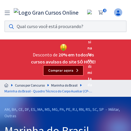
0
Assinatura Ilimitada 11
Acesso a todos os cursos. Teste grátis por 7 dias!
Assinatura OAB Até Passar
Acesso ilimitado a toda preparação para o Exame da
Desconto de
20% em todos os
Ordem, até você passar!
cursos avulsos do site SÓ HOJE!
Comprar agora
Residências Multiprofissionais
Preparação completa e intensiva para as principais
Cursos por Concurso
Marinha do Brasil
residências em saúde do Brasil
Marinha do Brasil - Quadro Técnico do Corpo Auxiliar (CP-T) - Especialidade: Estatística com Orientações para o TAF (Módulo Especial) (Pós-Edital)
Concursos
AM, BA, CE, DF, ES, MA, MS, MG, PA, PE, RJ, RN, RS, SC, SP - Militar,
Assinatura Ilimitada
Outras
Cursos 20% OFF
Marinha do Brasil -