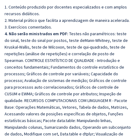
1. Conteúdo produzido por docentes especializados e com amplos
recursos didáticos.
2. Material prático que facilita a aprendizagem de maneira acelerada.
3. Exercícios comentados.
4. Não serão ministrados em PDF:
Testes não paramétricos: teste
do sinal, teste do sinal por postos, teste deMann-Whitney, teste de
Kruskal-Wallis, teste de Wilcoxon, teste de qui-quadrado, teste de
repetições (análise de repetições) e correlação de posto de
Spearman. CONTROLE ESTATÍSTICO DE QUALIDADE - Introdução e
conceitos fundamentais; Fundamentos do controle estatístico de
processos; Gráficos de controle por variáveis; Capacidade do
processo; Avaliação de sistemas de medição; Gráficos de controle
para processos auto correlacionados; Gráficos de controle de
CUSUM e EWMA; Gráficos de controle por atributos; Inspeção de
qualidade. RECURSOS COMPUTACIONAIS COM LINGUAGEM R - Pacote
Base: Operações Matemáticas, Vetores, Tabela de dados, Matrizes,
Acessando valores de posições específicas de objetos, Funções
estatísticas básicas; Pacote data.table: Manipulando linhas,
Manipulando colunas, Sumarizando dados, Operando um subconjunto
de dados, Modifique com set, Data.table e dtplyr; Visualização de