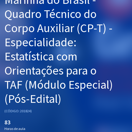
Pós
Quadro Técnico do
Graduação
Corpo Auxiliar (CP-T) -
OAB
Especialidade:
Mentorias
Estatística com
Questões grátis
Orientações para o
Conteúdo gratuito
TAF (Módulo Especial)
Blog
(Pós-Edital)
Aprovados
(CÓDIGO: 201824)
Atendimento
83
Horas de aula