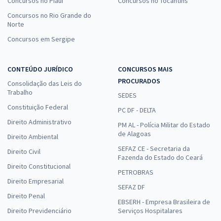
Concursos no Piauí
Concursos no Tocantins
Concursos no Rio Grande do
Norte
Concursos em Sergipe
CONTEÚDO JURÍDICO
CONCURSOS MAIS
PROCURADOS
Consolidação das Leis do
Trabalho
SEDES
Constituição Federal
PC DF - DELTA
Direito Administrativo
PM AL - Polícia Militar do Estado
de Alagoas
Direito Ambiental
SEFAZ CE - Secretaria da
Direito Civil
Fazenda do Estado do Ceará
Direito Constitucional
PETROBRAS
Direito Empresarial
SEFAZ DF
Direito Penal
EBSERH - Empresa Brasileira de
Direito Previdenciário
Serviços Hospitalares