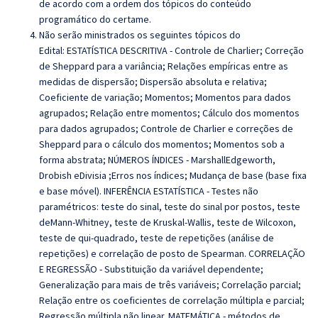
de acordo com a ordem dos tópicos do conteúdo
programático do certame.
Não serão ministrados os seguintes tópicos do
Edital: ESTATÍSTICA DESCRITIVA - Controle de Charlier; Correção
de Sheppard para a variância; Relações empíricas entre as
medidas de dispersão; Dispersão absoluta e relativa;
Coeficiente de variação; Momentos; Momentos para dados
agrupados; Relação entre momentos; Cálculo dos momentos
para dados agrupados; Controle de Charlier e correções de
Sheppard para o cálculo dos momentos; Momentos sob a
forma abstrata; NÚMEROS ÍNDICES - MarshallEdgeworth,
Drobish eDivisia ;Erros nos índices; Mudança de base (base fixa
e base móvel). INFERÊNCIA ESTATÍSTICA - Testes não
paramétricos: teste do sinal, teste do sinal por postos, teste
deMann-Whitney, teste de Kruskal-Wallis, teste de Wilcoxon,
teste de qui-quadrado, teste de repetições (análise de
repetições) e correlação de posto de Spearman. CORRELAÇÃO
E REGRESSÃO - Substituição da variável dependente;
Generalização para mais de três variáveis; Correlação parcial;
Relação entre os coeficientes de correlação múltipla e parcial;
Regressão múltipla não linear. MATEMÁTICA - métodos de