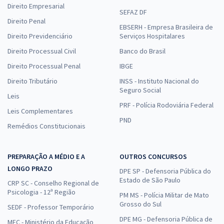
Direito Empresarial
SEFAZ DF
Direito Penal
EBSERH - Empresa Brasileira de
Direito Previdenciário
Serviços Hospitalares
Direito Processual Civil
Banco do Brasil
Direito Processual Penal
IBGE
Direito Tributário
INSS - Instituto Nacional do
Seguro Social
Leis
PRF - Polícia Rodoviária Federal
Leis Complementares
PND
Remédios Constitucionais
PREPARAÇÃO A MÉDIO E A
OUTROS CONCURSOS
LONGO PRAZO
DPE SP - Defensoria Pública do
Estado de São Paulo
CRP SC - Conselho Regional de
Psicologia - 12ª Região
PM MS - Polícia Militar de Mato
Grosso do Sul
SEDF - Professor Temporário
DPE MG - Defensoria Pública de
MEC - Ministério da Educação