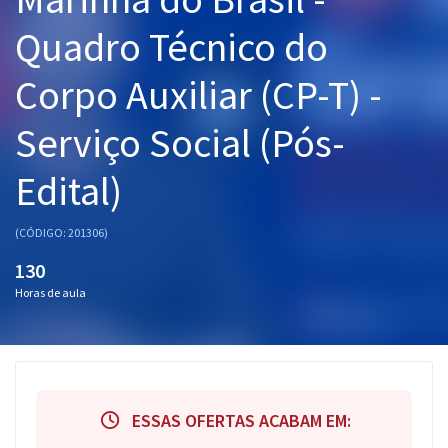
Pós
Quadro Técnico do
Graduação
Corpo Auxiliar (CP-T) -
OAB
Serviço Social (Pós-
Mentorias
Edital)
Questões grátis
(CÓDIGO: 201306)
Conteúdo gratuito
130
Blog
Horas de aula
Aprovados
Atendimento
ESSAS OFERTAS ACABAM EM: