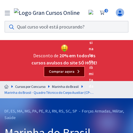
0
Assinatura Ilimitada 11
Acesso a todos os cursos. Teste grátis por 7 dias!
Assinatura OAB Até Passar
Acesso ilimitado a toda preparação para o Exame da
Desconto de
20% em todos os
Ordem, até você passar!
cursos avulsos do site SÓ HOJE!
Comprar agora
Residências Multiprofissionais
Preparação completa e intensiva para as principais
Cursos por Concurso
Marinha do Brasil
residências em saúde do Brasil
Marinha do Brasil - Quadro Técnico do Corpo Auxiliar (CP-T) - Serviço Social (Pós-Edital)
Concursos
DF, ES, MA, MG, PA, PE, RJ, RN, RS, SC, SP - Forças Armadas, Militar,
Assinatura Ilimitada
Saúde
Cursos 20% OFF
Marinha do Brasil -