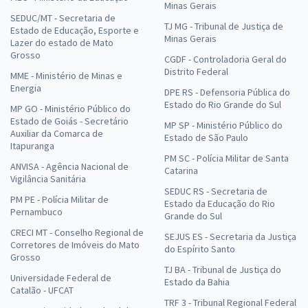
Minas Gerais
SEDUC/MT - Secretaria de
TJ MG - Tribunal de Justiça de
Estado de Educação, Esporte e
Minas Gerais
Lazer do estado de Mato
Grosso
CGDF - Controladoria Geral do
Distrito Federal
MME - Ministério de Minas e
Energia
DPE RS - Defensoria Pública do
Estado do Rio Grande do Sul
MP GO - Ministério Público do
Estado de Goiás - Secretário
MP SP - Ministério Público do
Auxiliar da Comarca de
Estado de São Paulo
Itapuranga
PM SC - Polícia Militar de Santa
ANVISA - Agência Nacional de
Catarina
Vigilância Sanitária
SEDUC RS - Secretaria de
PM PE - Polícia Militar de
Estado da Educação do Rio
Pernambuco
Grande do Sul
CRECI MT - Conselho Regional de
SEJUS ES - Secretaria da Justiça
Corretores de Imóveis do Mato
do Espírito Santo
Grosso
TJ BA - Tribunal de Justiça do
Universidade Federal de
Estado da Bahia
Catalão - UFCAT
TRF 3 - Tribunal Regional Federal