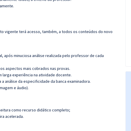
damente.
rato vigente terá acesso, também, a todos os conteúdos do novo
l, após minuciosa análise realizada pelo professor de cada
os aspectos mais cobrados nas provas.
m larga experiência na atividade docente.
ra a análise da especificidade da banca examinadora.
imagem e áudio).
leitura como recurso didático completo;
ira acelerada.