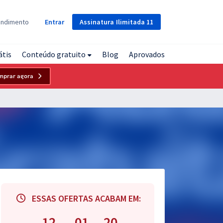
Assinatura
Ilimitada
11
endimento
Entrar
átis
Conteúdo gratuito
Blog
Aprovados
mprar agora
ESSAS OFERTAS ACABAM EM:
12
01
20