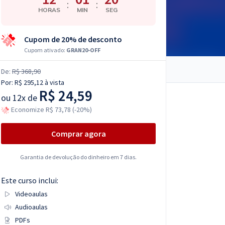
:
:
HORAS
MIN
SEG
Cupom de 20% de desconto
Cupom ativado:
GRAN20-OFF
De:
R$ 368,90
Por:
R$ 295,12
à vista
R$ 24,59
ou
12x de
Economize R$ 73,78 (-20%)
Comprar agora
Garantia de devolução do dinheiro em 7 dias.
Este curso inclui:
Videoaulas
Audioaulas
PDFs