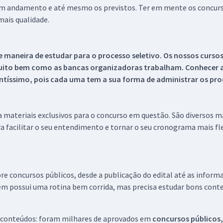
 em andamento e até mesmo os previstos. Ter em mente os concurso
ais qualidade.
 maneira de estudar para o processo seletivo. Os nossos curso
uito bem como as bancas organizadoras trabalham. Conhecer a
tíssimo, pois cada uma tem a sua forma de administrar os proc
 a materiais exclusivos para o concurso em questão. São diversos 
a facilitar o seu entendimento e tornar o seu cronograma mais fle
re concursos públicos, desde a publicação do edital até as inform
em possui uma rotina bem corrida, mas precisa estudar bons conte
 conteúdos: foram milhares de aprovados em
concursos públicos,