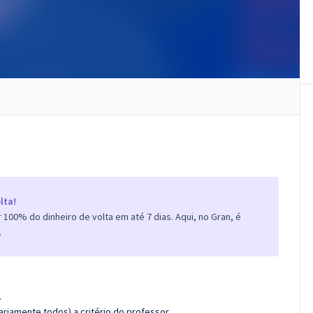
lta!
100% do dinheiro de volta em até 7 dias. Aqui, no Gran, é
.
.
riamente todos) a critério do professor.