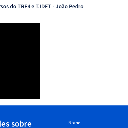
rsos do TRF4 e TJDFT - João Pedro
des sobre
Nome