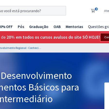
0
At
20% OFF
Pós
Graduação
OAB
Mentorias
Questões gr
 de
20% em todos os cursos avulsos do site SÓ HOJE!
Co
MDR - Ministério do Desenvolvimento Regional - Conhecimentos Básicos para os Cargos de Nível Intermediário
o Desenvolvimento
mentos Básicos para
Intermediário