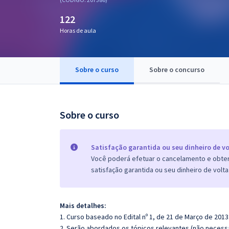
Pós
122
Graduação
Horas de aula
OAB
Sobre o curso
Sobre o concurso
Mentorias
Questões grátis
Sobre o curso
Conteúdo gratuito
Blog
Satisfação garantida ou seu dinheiro de vo
Você poderá efetuar o cancelamento e obter 
Aprovados
satisfação garantida ou seu dinheiro de volta
Atendimento
Mais det
alhes:
1. Curso baseado no Edital nº 1, de 21 de Março de 2013
2. Serão abordados os tópicos relevantes (não necessa