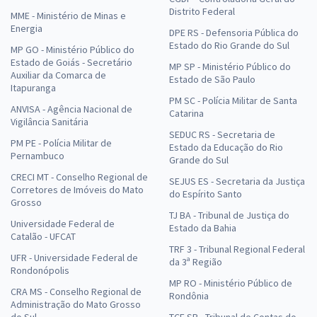
Distrito Federal
MME - Ministério de Minas e
Energia
DPE RS - Defensoria Pública do
Estado do Rio Grande do Sul
MP GO - Ministério Público do
Estado de Goiás - Secretário
MP SP - Ministério Público do
Auxiliar da Comarca de
Estado de São Paulo
Itapuranga
PM SC - Polícia Militar de Santa
ANVISA - Agência Nacional de
Catarina
Vigilância Sanitária
SEDUC RS - Secretaria de
PM PE - Polícia Militar de
Estado da Educação do Rio
Pernambuco
Grande do Sul
CRECI MT - Conselho Regional de
SEJUS ES - Secretaria da Justiça
Corretores de Imóveis do Mato
do Espírito Santo
Grosso
TJ BA - Tribunal de Justiça do
Universidade Federal de
Estado da Bahia
Catalão - UFCAT
TRF 3 - Tribunal Regional Federal
UFR - Universidade Federal de
da 3ª Região
Rondonópolis
MP RO - Ministério Público de
CRA MS - Conselho Regional de
Rondônia
Administração do Mato Grosso
do Sul
TCE SP - Tribunal de Contas do