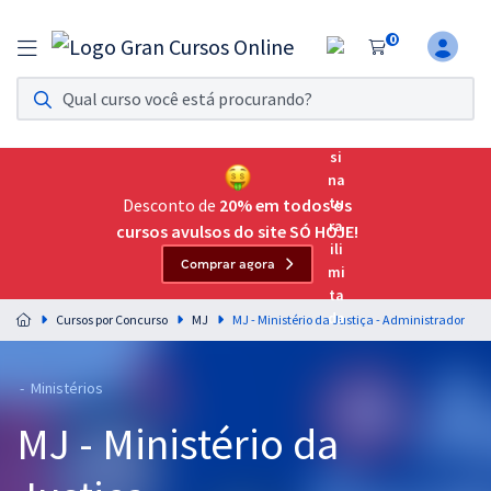
0
Assinatura Ilimitada 11
Acesso a todos os cursos. Teste grátis por 7 dias!
Assinatura OAB Até Passar
Acesso ilimitado a toda preparação para o Exame da
Desconto de
20% em todos os
Ordem, até você passar!
cursos avulsos do site SÓ HOJE!
Comprar agora
Residências Multiprofissionais
Preparação completa e intensiva para as principais
Cursos por Concurso
MJ
MJ - Ministério da Justiça - Administrador
residências em saúde do Brasil
Concursos
- Ministérios
MJ - Ministério da
Assinatura Ilimitada
Cursos 20% OFF