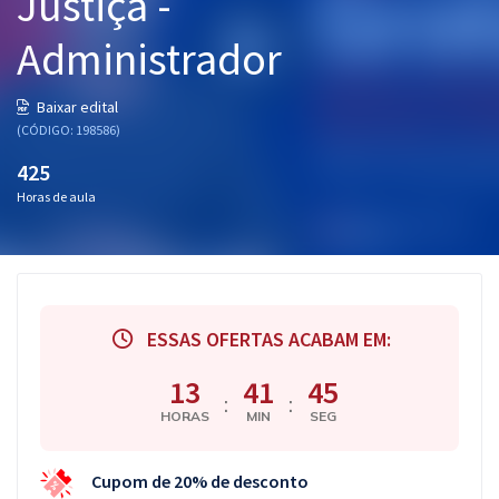
Justiça -
Pós
Administrador
Graduação
Baixar edital
OAB
(CÓDIGO: 198586)
425
Mentorias
Horas de aula
Questões grátis
Conteúdo gratuito
Blog
ESSAS OFERTAS ACABAM EM:
Aprovados
13
41
44
:
:
HORAS
MIN
SEG
Atendimento
Cupom de 20% de desconto