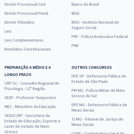
Direito Processual Civil
Banco do Brasil
Direito Processual Penal
IBGE
Direito Tributário
INSS - Instituto Nacional do
Seguro Social
Leis
PRF - Polícia Rodoviária Federal
Leis Complementares
PND
Remédios Constitucionais
PREPARAÇÃO A MÉDIO E A
OUTROS CONCURSOS
LONGO PRAZO
DPE SP - Defensoria Pública do
Estado de São Paulo
CRP SC - Conselho Regional de
Psicologia - 12ª Região
PM MS - Polícia Militar de Mato
Grosso do Sul
SEDF - Professor Temporário
DPE MG - Defensoria Pública de
MEC - Ministério da Educação
Minas Gerais
SEDUC/MT - Secretaria de
TJ MG - Tribunal de Justiça de
Estado de Educação, Esporte e
Minas Gerais
Lazer do estado de Mato
Grosso
CGDF - Controladoria Geral do