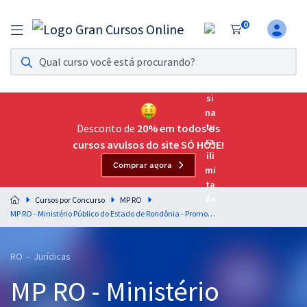
0
Assinatura Ilimitada 11
Acesso a todos os cursos. Teste grátis por 7 dias!
Assinatura OAB Até Passar
Acesso ilimitado a toda preparação para o Exame da
Desconto de
20% em todos os
Ordem, até você passar!
cursos avulsos do site SÓ HOJE!
Comprar agora
Residências Multiprofissionais
Preparação completa e intensiva para as principais
Cursos por Concurso
MP RO
residências em saúde do Brasil
MP RO - Ministério Público do Estado de Rondônia - Promotor de Justiça (Pré - Edital)
Concursos
RO - Jurídicas
Assinatura Ilimitada
MP RO - Ministério
Cursos 20% OFF