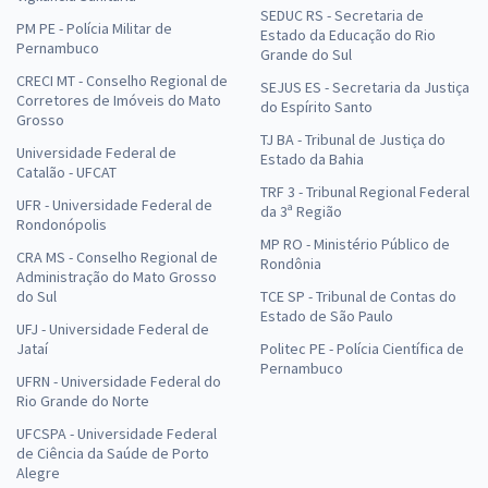
SEDUC RS - Secretaria de
PM PE - Polícia Militar de
Estado da Educação do Rio
Pernambuco
Grande do Sul
CRECI MT - Conselho Regional de
SEJUS ES - Secretaria da Justiça
Corretores de Imóveis do Mato
do Espírito Santo
Grosso
TJ BA - Tribunal de Justiça do
Universidade Federal de
Estado da Bahia
Catalão - UFCAT
TRF 3 - Tribunal Regional Federal
UFR - Universidade Federal de
da 3ª Região
Rondonópolis
MP RO - Ministério Público de
CRA MS - Conselho Regional de
Rondônia
Administração do Mato Grosso
do Sul
TCE SP - Tribunal de Contas do
Estado de São Paulo
UFJ - Universidade Federal de
Jataí
Politec PE - Polícia Científica de
Pernambuco
UFRN - Universidade Federal do
Rio Grande do Norte
UFCSPA - Universidade Federal
de Ciência da Saúde de Porto
Alegre