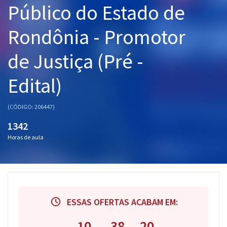
Público do Estado de
Pós
Rondônia - Promotor
Graduação
de Justiça (Pré -
OAB
Edital)
Mentorias
Questões grátis
(CÓDIGO: 206447)
1342
Conteúdo gratuito
Horas de aula
Blog
Aprovados
Atendimento
ESSAS OFERTAS ACABAM EM:
10
38
19