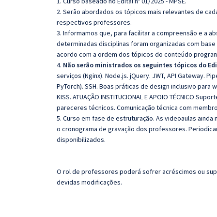
1. Curso baseado no Edital nº 01/2025 - MPSE.
2. Serão abordados os tópicos mais relevantes de cada
respectivos professores.
3. Informamos que, para facilitar a compreensão e a a
determinadas disciplinas foram organizadas com base n
acordo com a ordem dos tópicos do conteúdo program
4.
Não serão ministrados os seguintes tópicos do Edi
serviços (Nginx). Node.js. jQuery. JWT, API Gateway. Pip
PyTorch). SSH. Boas práticas de design inclusivo para w
KISS. ATUAÇÃO INSTITUCIONAL E APOIO TÉCNICO Suporte a
pareceres técnicos. Comunicação técnica com membro
5. Curso em fase de estruturação. As videoaulas ainda
o cronograma de gravação dos professores. Periodic
disponibilizados.
O rol de professores poderá sofrer acréscimos ou sup
devidas modificações.