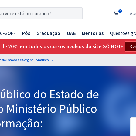
0
At
20% OFF
Pós
Graduação
OAB
Mentorias
Questões gr
 de
20% em todos os cursos avulsos do site SÓ HOJE!
Co
MP SE - Ministério Público do Estado de Sergipe - Analista do Ministério Público – Tecnologia da Informação: Desenvolvimento
Público do Estado de
o Ministério Público
formação: