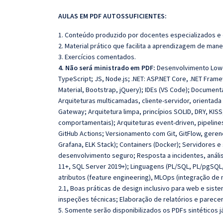
AULAS EM PDF AUTOSSUFICIENTES:
1. Conteúdo produzido por docentes especializados e
2. Material prático que facilita a aprendizagem de mane
3. Exercícios comentados.
4. Não será ministrado em PDF:
Desenvolvimento Low-
TypeScript; JS, Node.js; .NET: ASP.NET Core, .NET Fram
Material, Bootstrap, jQuery); IDEs (VS Code); Document
Arquiteturas multicamadas, cliente-servidor, orientada
Gateway; Arquitetura limpa, princípios SOLID, DRY, KISS
comportamentais); Arquiteturas event-driven, pipelines
GitHub Actions; Versionamento com Git, GitFlow, ger
Grafana, ELK Stack); Containers (Docker); Servidores e 
desenvolvimento seguro; Resposta a incidentes, anális
11+, SQL Server 2019+); Linguagens (PL/SQL, PL/pgSQL,
atributos (feature engineering), MLOps (integração de 
2.1, Boas práticas de design inclusivo para web e sistem
inspeções técnicas; Elaboração de relatórios e parec
5. Somente serão disponibilizados os PDFs sintéticos j