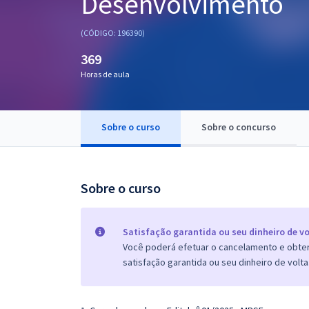
Desenvolvimento
Pós
(CÓDIGO: 196390)
Graduação
369
Horas de aula
OAB
Mentorias
Sobre o curso
Sobre o concurso
Questões grátis
Conteúdo gratuito
Sobre o curso
Blog
Aprovados
Satisfação garantida ou seu dinheiro de vo
Você poderá efetuar o cancelamento e obter 
satisfação garantida ou seu dinheiro de volta
Atendimento