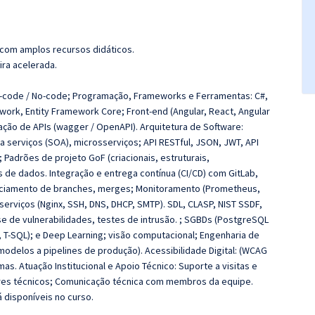
 com amplos recursos didáticos.
ira acelerada.
code / No-code; Programação, Frameworks e Ferramentas: C#,
ework, Entity Framework Core; Front-end (Angular, React, Angular
ação de APIs (wagger / OpenAPI). Arquitetura de Software:
 a serviços (SOA), microsserviços; API RESTful, JSON, JWT, API
; Padrões de projeto GoF (criacionais, estruturais,
 de dados. Integração e entrega contínua (CI/CD) com GitLab,
enciamento de branches, merges; Monitoramento (Prometheus,
serviços (Nginx, SSH, DNS, DHCP, SMTP). SDL, CLASP, NIST SSDF,
e de vulnerabilidades, testes de intrusão. ; SGBDs (PostgreSQL
 T-SQL); e Deep Learning; visão computacional; Engenharia de
modelos a pipelines de produção). Acessibilidade Digital: (WCAG
as. Atuação Institucional e Apoio Técnico: Suporte a visitas e
eres técnicos; Comunicação técnica com membros da equipe.
á disponíveis no curso.