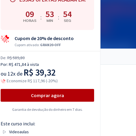
09
53
53
:
:
HORAS
MIN
SEG
Cupom de 20% de desconto
Cupom ativado:
GRAN20-OFF
De:
R$ 589,80
Por:
R$ 471,84
à vista
R$ 39,32
ou
12x de
Economize R$ 117,96 (-20%)
Comprar agora
Garantia de devolução do dinheiro em 7 dias.
Este curso inclui:
Videoaulas