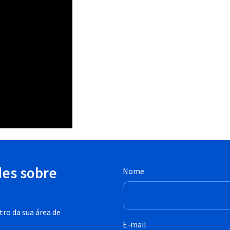
des sobre
Nome
ro da sua área de
E-mail