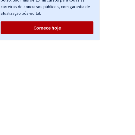
bolso. São mais de 25 mil cursos para todas as
carreiras de concursos públicos, com garantia de
atualização pós-edital.
Comece hoje