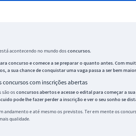
ue está acontecendo no mundo dos
concursos.
ara concurso e comece a se preparar o quanto antes. Com muita
os, a sua chance de conquistar uma vaga passa a ser bem maior
os concursos com inscrições abertas
s são os
concursos abertos e acesse o edital para começar a sua
ido pode lhe fazer perder a inscrição e ver o seu sonho se dis
 em andamento e até mesmo os previstos. Ter em mente os concurso
ais qualidade.