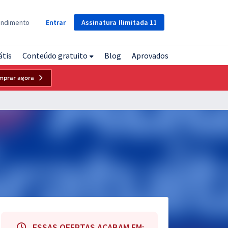
Assinatura
Ilimitada
11
endimento
Entrar
átis
Conteúdo gratuito
Blog
Aprovados
mprar agora
ESSAS OFERTAS ACABAM EM: