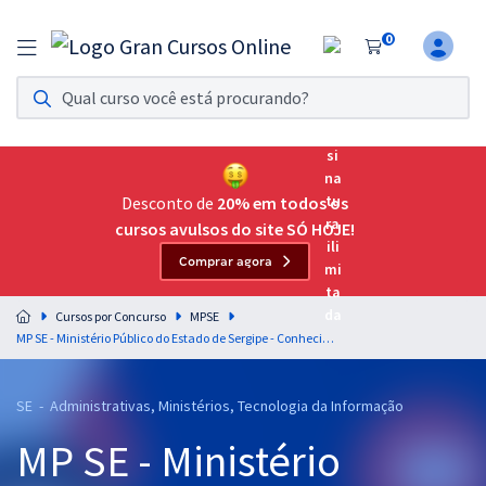
0
Assinatura Ilimitada 11
Acesso a todos os cursos. Teste grátis por 7 dias!
Assinatura OAB Até Passar
Acesso ilimitado a toda preparação para o Exame da
Desconto de
20% em todos os
Ordem, até você passar!
cursos avulsos do site SÓ HOJE!
Comprar agora
Residências Multiprofissionais
Preparação completa e intensiva para as principais
Cursos por Concurso
MPSE
residências em saúde do Brasil
MP SE - Ministério Público do Estado de Sergipe - Conhecimentos Específicos para o Cargo de Analista do Ministério Público - Direito
Concursos
SE - Administrativas, Ministérios, Tecnologia da Informação
Assinatura Ilimitada
MP SE - Ministério
Cursos 20% OFF