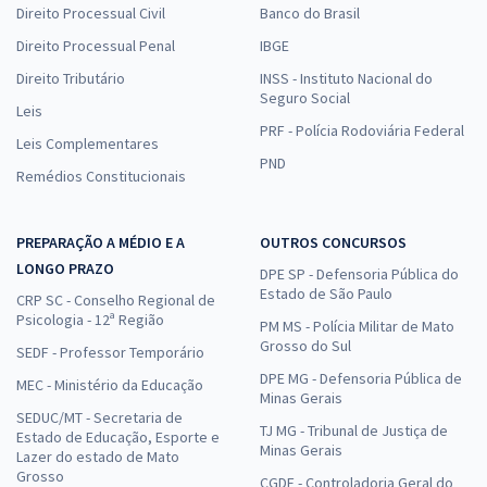
Direito Processual Civil
Banco do Brasil
Direito Processual Penal
IBGE
Direito Tributário
INSS - Instituto Nacional do
Seguro Social
Leis
PRF - Polícia Rodoviária Federal
Leis Complementares
PND
Remédios Constitucionais
PREPARAÇÃO A MÉDIO E A
OUTROS CONCURSOS
LONGO PRAZO
DPE SP - Defensoria Pública do
Estado de São Paulo
CRP SC - Conselho Regional de
Psicologia - 12ª Região
PM MS - Polícia Militar de Mato
Grosso do Sul
SEDF - Professor Temporário
DPE MG - Defensoria Pública de
MEC - Ministério da Educação
Minas Gerais
SEDUC/MT - Secretaria de
TJ MG - Tribunal de Justiça de
Estado de Educação, Esporte e
Minas Gerais
Lazer do estado de Mato
Grosso
CGDF - Controladoria Geral do