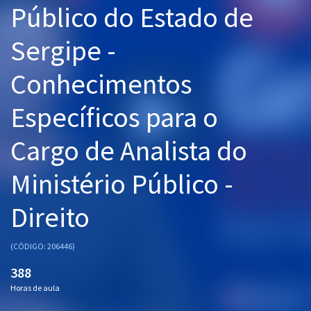
Público do Estado de
Pós
Sergipe -
Graduação
Conhecimentos
OAB
Específicos para o
Mentorias
Cargo de Analista do
Questões grátis
Conteúdo gratuito
Ministério Público -
Blog
Direito
Aprovados
(CÓDIGO: 206446)
Atendimento
388
Horas de aula