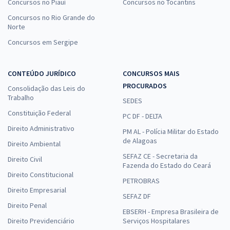
Concursos no Piauí
Concursos no Tocantins
Concursos no Rio Grande do
Norte
Concursos em Sergipe
CONTEÚDO JURÍDICO
CONCURSOS MAIS
PROCURADOS
Consolidação das Leis do
Trabalho
SEDES
Constituição Federal
PC DF - DELTA
Direito Administrativo
PM AL - Polícia Militar do Estado
de Alagoas
Direito Ambiental
SEFAZ CE - Secretaria da
Direito Civil
Fazenda do Estado do Ceará
Direito Constitucional
PETROBRAS
Direito Empresarial
SEFAZ DF
Direito Penal
EBSERH - Empresa Brasileira de
Direito Previdenciário
Serviços Hospitalares