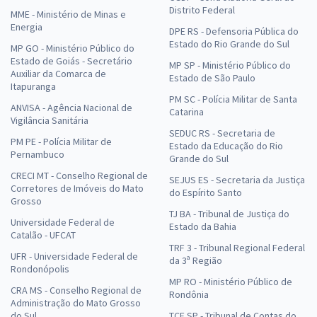
Distrito Federal
MME - Ministério de Minas e
Energia
DPE RS - Defensoria Pública do
Estado do Rio Grande do Sul
MP GO - Ministério Público do
Estado de Goiás - Secretário
MP SP - Ministério Público do
Auxiliar da Comarca de
Estado de São Paulo
Itapuranga
PM SC - Polícia Militar de Santa
ANVISA - Agência Nacional de
Catarina
Vigilância Sanitária
SEDUC RS - Secretaria de
PM PE - Polícia Militar de
Estado da Educação do Rio
Pernambuco
Grande do Sul
CRECI MT - Conselho Regional de
SEJUS ES - Secretaria da Justiça
Corretores de Imóveis do Mato
do Espírito Santo
Grosso
TJ BA - Tribunal de Justiça do
Universidade Federal de
Estado da Bahia
Catalão - UFCAT
TRF 3 - Tribunal Regional Federal
UFR - Universidade Federal de
da 3ª Região
Rondonópolis
MP RO - Ministério Público de
CRA MS - Conselho Regional de
Rondônia
Administração do Mato Grosso
do Sul
TCE SP - Tribunal de Contas do