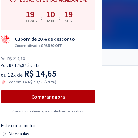
19
10
18
:
:
HORAS
MIN
SEG
Cupom de 20% de desconto
Cupom ativado:
GRAN20-OFF
De:
R$ 219,80
Por:
R$ 175,84
à vista
R$ 14,65
ou
12x de
Economize R$ 43,96 (-20%)
Comprar agora
Garantia de devolução do dinheiro em 7 dias.
Este curso inclui:
Videoaulas