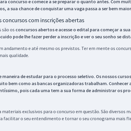
ara concurso e comece a se preparar o quanto antes. Com muita
os, a sua chance de conquistar uma vaga passa a ser bem maior
os concursos com inscrições abertas
s são os
concursos abertos e acesse o edital para começar a sua
ido pode lhe fazer perder a inscrição e ver o seu sonho se dis
 em andamento e até mesmo os previstos. Ter em mente os concurso
ais qualidade.
 maneira de estudar para o processo seletivo. Os nossos curso
uito bem como as bancas organizadoras trabalham. Conhecer a
tíssimo, pois cada uma tem a sua forma de administrar os proc
 a materiais exclusivos para o concurso em questão. São diversos 
a facilitar o seu entendimento e tornar o seu cronograma mais fle