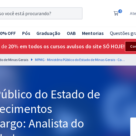
0
At
20% OFF
Pós
Graduação
OAB
Mentorias
Questões gr
 de
20% em todos os cursos avulsos do site SÓ HOJE!
Co
do de Minas Gerais
MPMG - Ministério Público do Estado de Minas Gerais - Conhecimentos Específicos para o Cargo: Analista do Ministério Público - Letras
úblico do Estado de
hecimentos
argo: Analista do