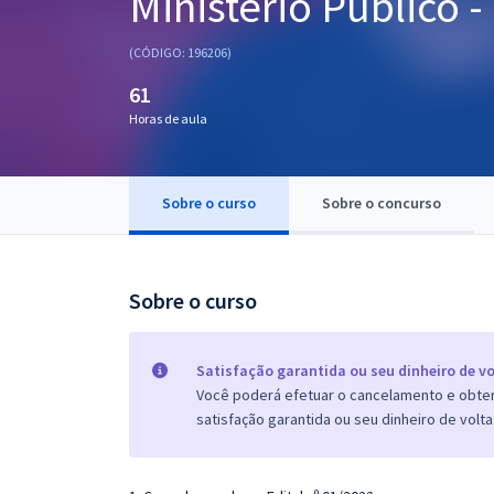
Ministério Público -
Pós
(CÓDIGO: 196206)
Graduação
61
Horas de aula
OAB
Mentorias
Sobre o curso
Sobre o concurso
Questões grátis
Conteúdo gratuito
Sobre o curso
Blog
Aprovados
Satisfação garantida ou seu dinheiro de vo
Você poderá efetuar o cancelamento e obter 
satisfação garantida ou seu dinheiro de volta
Atendimento