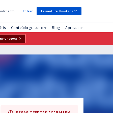
Assinatura
Ilimitada
11
endimento
Entrar
átis
Conteúdo gratuito
Blog
Aprovados
mprar agora
ESSAS OFERTAS ACABAM EM: