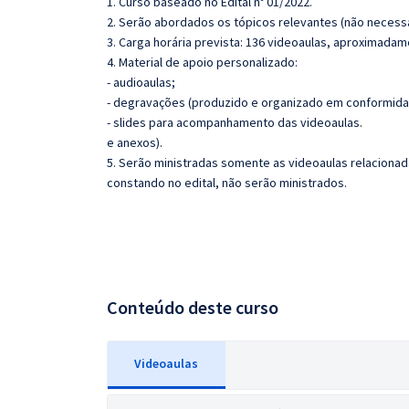
1. Curso baseado no Edital nº 01/2022.
2. Serão abordados os tópicos relevantes (não necessa
3. Carga horária prevista: 136 videoaulas, aproximadam
4. Material de apoio personalizado:
- audioaulas;
- degravações (produzido e organizado em conformida
- slides para acompanhamento das videoaulas.
e anexos).
5. Serão ministradas somente as videoaulas relaciona
constando no edital, não serão ministrados.
Conteúdo deste curso
Videoaulas