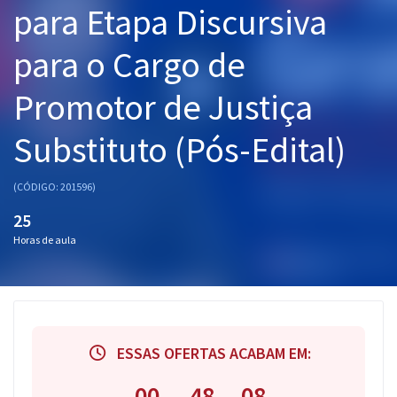
para Etapa Discursiva
Pós
para o Cargo de
Graduação
Promotor de Justiça
OAB
Substituto (Pós-Edital)
Mentorias
Questões grátis
(CÓDIGO: 201596)
25
Conteúdo gratuito
Horas de aula
Blog
Aprovados
Atendimento
ESSAS OFERTAS ACABAM EM:
00
48
07