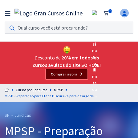
0
Assinatura Ilimitada 11
Acesso a todos os cursos. Teste grátis por 7 dias!
Assinatura OAB Até Passar
Acesso ilimitado a toda preparação para o Exame da
Desconto de
20% em todos os
Ordem, até você passar!
cursos avulsos do site SÓ HOJE!
Comprar agora
Residências Multiprofissionais
Preparação completa e intensiva para as principais
Cursos por Concurso
MP SP
residências em saúde do Brasil
MPSP - Preparação para Etapa Discursiva para o Cargo de Promotor de Justiça Substituto (Pós-Edital)
Concursos
SP - Jurídicas
Assinatura Ilimitada
MPSP - Preparação
Cursos 20% OFF