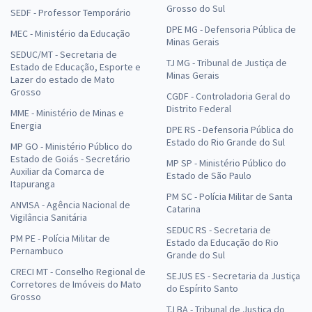
Grosso do Sul
SEDF - Professor Temporário
DPE MG - Defensoria Pública de
MEC - Ministério da Educação
Minas Gerais
SEDUC/MT - Secretaria de
TJ MG - Tribunal de Justiça de
Estado de Educação, Esporte e
Minas Gerais
Lazer do estado de Mato
Grosso
CGDF - Controladoria Geral do
Distrito Federal
MME - Ministério de Minas e
Energia
DPE RS - Defensoria Pública do
Estado do Rio Grande do Sul
MP GO - Ministério Público do
Estado de Goiás - Secretário
MP SP - Ministério Público do
Auxiliar da Comarca de
Estado de São Paulo
Itapuranga
PM SC - Polícia Militar de Santa
ANVISA - Agência Nacional de
Catarina
Vigilância Sanitária
SEDUC RS - Secretaria de
PM PE - Polícia Militar de
Estado da Educação do Rio
Pernambuco
Grande do Sul
CRECI MT - Conselho Regional de
SEJUS ES - Secretaria da Justiça
Corretores de Imóveis do Mato
do Espírito Santo
Grosso
TJ BA - Tribunal de Justiça do