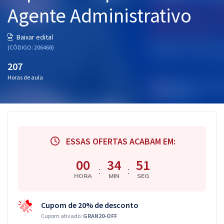
Agente Administrativo
Pós
Graduação
Baixar edital
(CÓDIGO: 206468)
OAB
207
Mentorias
Horas de aula
Questões grátis
Conteúdo gratuito
ESSAS OFERTAS ACABAM EM:
Blog
00
34
51
Aprovados
:
:
HORA
MIN
SEG
Atendimento
Cupom de 20% de desconto
Cupom ativado:
GRAN20-OFF