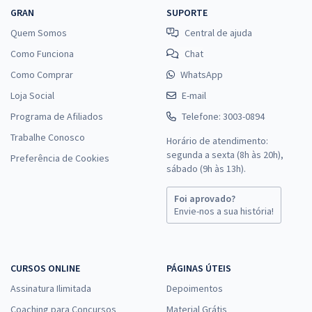
GRAN
SUPORTE
Quem Somos
Central de ajuda
Como Funciona
Chat
Como Comprar
WhatsApp
Loja Social
E-mail
Programa de Afiliados
Telefone: 3003-0894
Trabalhe Conosco
Horário de atendimento:
segunda a sexta (8h às 20h),
Preferência de Cookies
sábado (9h às 13h).
Foi aprovado?
Envie-nos a sua história!
CURSOS ONLINE
PÁGINAS ÚTEIS
Assinatura Ilimitada
Depoimentos
Coaching para Concursos
Material Grátis