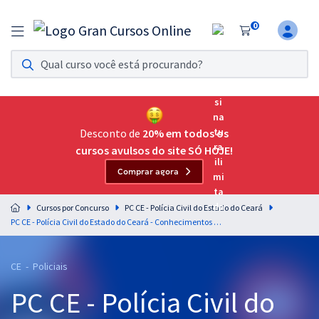
0
Assinatura Ilimitada 11
Acesso a todos os cursos. Teste grátis por 7 dias!
Assinatura OAB Até Passar
Acesso ilimitado a toda preparação para o Exame da
Desconto de
20% em todos os
Ordem, até você passar!
cursos avulsos do site SÓ HOJE!
Comprar agora
Residências Multiprofissionais
Preparação completa e intensiva para as principais
Cursos por Concurso
PC CE - Polícia Civil do Estado do Ceará
residências em saúde do Brasil
PC CE - Polícia Civil do Estado do Ceará - Conhecimentos Específicos para o Cargo de Oficial Investigador de Polícia (Pré-edital)
Concursos
CE - Policiais
Assinatura Ilimitada
PC CE - Polícia Civil do
Cursos 20% OFF