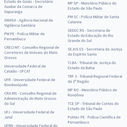
Estado de Goiás - Secretário
MP SP - Ministério Público do
Auxiliar da Comarca de
Estado de São Paulo
Itapuranga
PM SC - Polícia Militar de Santa
ANVISA - Agência Nacional de
Catarina
Vigilância Sanitária
SEDUC RS - Secretaria de
PM PE - Polícia Militar de
Estado da Educação do Rio
Pernambuco
Grande do Sul
CRECI MT - Conselho Regional de
SEJUS ES - Secretaria da Justiça
Corretores de Imóveis do Mato
do Espírito Santo
Grosso
TJ BA - Tribunal de Justiça do
Universidade Federal de
Estado da Bahia
Catalão - UFCAT
TRF 3 - Tribunal Regional Federal
UFR - Universidade Federal de
da 3ª Região
Rondonópolis
MP RO - Ministério Público de
CRA MS - Conselho Regional de
Rondônia
Administração do Mato Grosso
do Sul
TCE SP - Tribunal de Contas do
Estado de São Paulo
UFJ - Universidade Federal de
Jataí
Politec PE - Polícia Científica de
Pernambuco
UFRN - Universidade Federal do