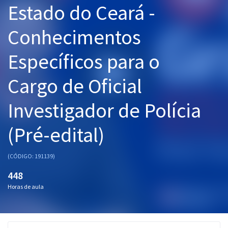
Estado do Ceará -
Pós
Conhecimentos
Graduação
Específicos para o
OAB
Cargo de Oficial
Mentorias
Investigador de Polícia
Questões grátis
Conteúdo gratuito
(Pré-edital)
Blog
(CÓDIGO: 191139)
Aprovados
448
Horas de aula
Atendimento