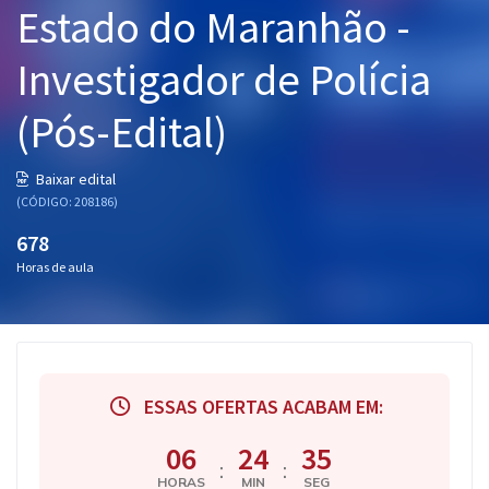
Estado do Maranhão -
Pós
Investigador de Polícia
Graduação
(Pós-Edital)
OAB
Mentorias
Baixar edital
(CÓDIGO: 208186)
Questões grátis
678
Horas de aula
Conteúdo gratuito
Blog
Aprovados
ESSAS OFERTAS ACABAM EM:
Atendimento
06
24
35
:
:
HORAS
MIN
SEG