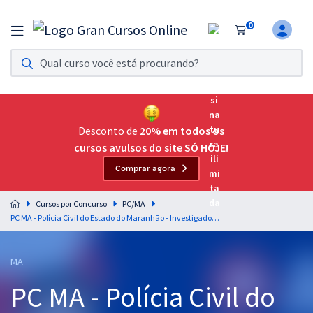
0
Assinatura Ilimitada 11
Acesso a todos os cursos. Teste grátis por 7 dias!
Assinatura OAB Até Passar
Acesso ilimitado a toda preparação para o Exame da
Desconto de
20% em todos os
Ordem, até você passar!
cursos avulsos do site SÓ HOJE!
Comprar agora
Residências Multiprofissionais
Preparação completa e intensiva para as principais
Cursos por Concurso
PC/MA
residências em saúde do Brasil
PC MA - Polícia Civil do Estado do Maranhão - Investigador de Polícia (Pós-Edital)
Concursos
MA
Assinatura Ilimitada
PC MA - Polícia Civil do
Cursos 20% OFF