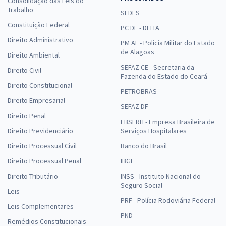
Consolidação das Leis do
Trabalho
SEDES
Constituição Federal
PC DF - DELTA
Direito Administrativo
PM AL - Polícia Militar do Estado
de Alagoas
Direito Ambiental
SEFAZ CE - Secretaria da
Direito Civil
Fazenda do Estado do Ceará
Direito Constitucional
PETROBRAS
Direito Empresarial
SEFAZ DF
Direito Penal
EBSERH - Empresa Brasileira de
Direito Previdenciário
Serviços Hospitalares
Direito Processual Civil
Banco do Brasil
Direito Processual Penal
IBGE
Direito Tributário
INSS - Instituto Nacional do
Seguro Social
Leis
PRF - Polícia Rodoviária Federal
Leis Complementares
PND
Remédios Constitucionais