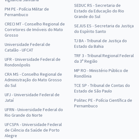
SEDUC RS - Secretaria de
PM PE - Polícia Militar de
Estado da Educação do Rio
Pernambuco
Grande do Sul
CRECI MT - Conselho Regional de
SEJUS ES - Secretaria da Justiça
Corretores de Imóveis do Mato
do Espírito Santo
Grosso
TJ BA - Tribunal de Justiça do
Universidade Federal de
Estado da Bahia
Catalão - UFCAT
TRF 3 - Tribunal Regional Federal
UFR - Universidade Federal de
da 3ª Região
Rondonópolis
MP RO - Ministério Público de
CRA MS - Conselho Regional de
Rondônia
Administração do Mato Grosso
do Sul
TCE SP - Tribunal de Contas do
Estado de São Paulo
UFJ - Universidade Federal de
Jataí
Politec PE - Polícia Científica de
Pernambuco
UFRN - Universidade Federal do
Rio Grande do Norte
UFCSPA - Universidade Federal
de Ciência da Saúde de Porto
Alegre