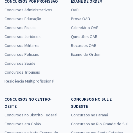
CONCURSOS POR PROFISSÃO
EXAME DE ORDEM
Concursos Administrativos
OAB
Concursos Educação
Prova OAB
Concursos Fiscais
Calendário OAB
Concursos Jurídicos
Questões OAB
Concursos Militares
Recursos OAB
Concursos Policiais
Exame de Ordem
Concursos Saúde
Concursos Tribunais
Residência Multiprofissional
CONCURSOS NO CENTRO-
CONCURSOS NO SUL E
OESTE
SUDESTE
Concursos no Distrito Federal
Concursos no Paraná
Concursos em Goiás
Concursos no Rio Grande do Sul
Concursos no Mato Grosso do
Concursos em Santa Catarina