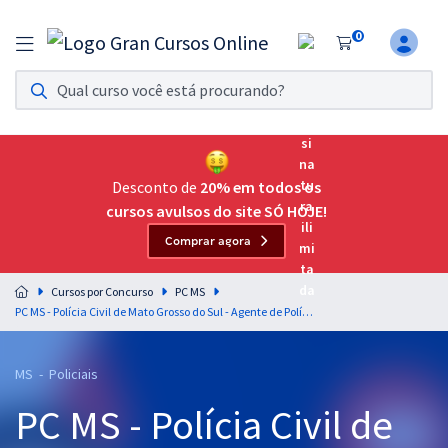
0
Assinatura Ilimitada 11
Acesso a todos os cursos. Teste grátis por 7 dias!
Assinatura OAB Até Passar
Acesso ilimitado a toda preparação para o Exame da
Desconto de
20% em todos os
Ordem, até você passar!
cursos avulsos do site SÓ HOJE!
Comprar agora
Residências Multiprofissionais
Preparação completa e intensiva para as principais
Cursos por Concurso
PC MS
residências em saúde do Brasil
PC MS - Polícia Civil de Mato Grosso do Sul - Agente de Polícia Judiciária: Investigador de Polícia Judiciária (Com Orientações para o TAF)
Concursos
MS - Policiais
Assinatura Ilimitada
PC MS - Polícia Civil de
Cursos 20% OFF