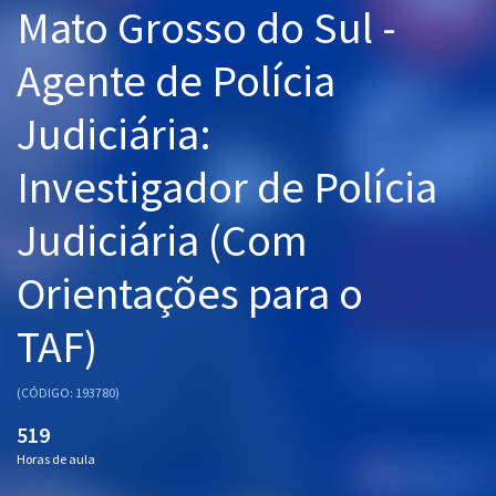
Mato Grosso do Sul -
Pós
Agente de Polícia
Graduação
Judiciária:
OAB
Investigador de Polícia
Mentorias
Judiciária (Com
Questões grátis
Conteúdo gratuito
Orientações para o
Blog
TAF)
Aprovados
(CÓDIGO: 193780)
Atendimento
519
Horas de aula