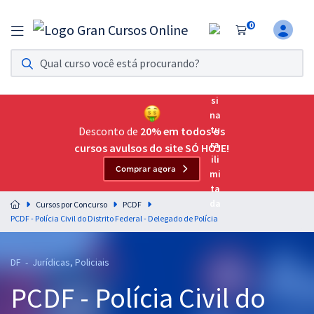
0
Assinatura Ilimitada 11
Acesso a todos os cursos. Teste grátis por 7 dias!
Assinatura OAB Até Passar
Acesso ilimitado a toda preparação para o Exame da
Desconto de
20% em todos os
Ordem, até você passar!
cursos avulsos do site SÓ HOJE!
Comprar agora
Residências Multiprofissionais
Preparação completa e intensiva para as principais
Cursos por Concurso
PCDF
residências em saúde do Brasil
PCDF - Polícia Civil do Distrito Federal - Delegado de Polícia
Concursos
DF - Jurídicas, Policiais
Assinatura Ilimitada
PCDF - Polícia Civil do
Cursos 20% OFF