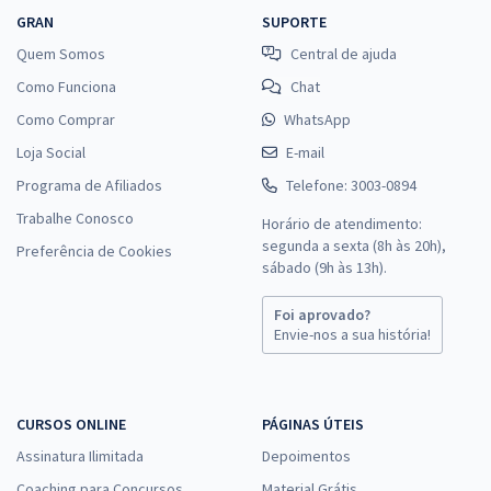
GRAN
SUPORTE
Quem Somos
Central de ajuda
Como Funciona
Chat
Como Comprar
WhatsApp
Loja Social
E-mail
Programa de Afiliados
Telefone: 3003-0894
Trabalhe Conosco
Horário de atendimento:
segunda a sexta (8h às 20h),
Preferência de Cookies
sábado (9h às 13h).
Foi aprovado?
Envie-nos a sua história!
CURSOS ONLINE
PÁGINAS ÚTEIS
Assinatura Ilimitada
Depoimentos
Coaching para Concursos
Material Grátis