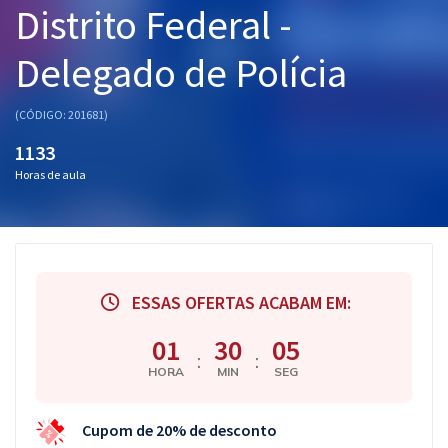
Distrito Federal -
Pós
Delegado de Polícia
Graduação
OAB
(CÓDIGO: 201681)
1133
Mentorias
Horas de aula
Questões grátis
Conteúdo gratuito
Blog
ESSAS OFERTAS ACABAM EM:
Aprovados
01
30
04
:
:
HORA
MIN
SEG
Atendimento
Cupom de 20% de desconto