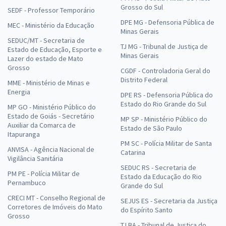
Grosso do Sul
SEDF - Professor Temporário
DPE MG - Defensoria Pública de
MEC - Ministério da Educação
Minas Gerais
SEDUC/MT - Secretaria de
TJ MG - Tribunal de Justiça de
Estado de Educação, Esporte e
Minas Gerais
Lazer do estado de Mato
Grosso
CGDF - Controladoria Geral do
Distrito Federal
MME - Ministério de Minas e
Energia
DPE RS - Defensoria Pública do
Estado do Rio Grande do Sul
MP GO - Ministério Público do
Estado de Goiás - Secretário
MP SP - Ministério Público do
Auxiliar da Comarca de
Estado de São Paulo
Itapuranga
PM SC - Polícia Militar de Santa
ANVISA - Agência Nacional de
Catarina
Vigilância Sanitária
SEDUC RS - Secretaria de
PM PE - Polícia Militar de
Estado da Educação do Rio
Pernambuco
Grande do Sul
CRECI MT - Conselho Regional de
SEJUS ES - Secretaria da Justiça
Corretores de Imóveis do Mato
do Espírito Santo
Grosso
TJ BA - Tribunal de Justiça do