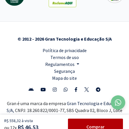
© 2012 - 2026 Gran Tecnologia e Educação S/A
Política de privacidade
Termos de uso
Regulamentos
Segurança
Mapa do site
Gran é uma marca da empresa
Gran Tecnologia e Educação
S/A,
CNPJ: 18.260.822/0001-77, SBS Quadra 02, Bloco J, Lote
10, Edifício Carlton Tower, Sala 201, 2º Andar, Asa Sul,
R$ 558,32 à vista
Brasília-DF, CEP 70.070-120. Gran - 2026 © Todos os direitos
R$ 46,53
Comprar
ou 12x