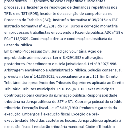
precedentes. Julgamento de casos repetitivos; Incidentes
processuais: Incidente de resolução de demandas repetitivas nos
TRTs e no TST (IRDR); Incidente de assunção de competência no
Processo do Trabalho (IAC); Instrução Normativa nº 39/2016 do TST.
Instrução Normativa nº 41/2018 do TST. Juros e correção monetária
em processos trabalhistas envolvendo a Fazenda pública. ADC nº 58 e
EC nº 113/2021. Condenação direta e condenação subsidiária da
Fazenda Pública.
Em Direito Processual Civil: Jurisdição voluntária. Ação de
improbidade administrativa. Lei nº 8.429/1992 e alterações
posteriores. Procedimento e tutela jurisdicional. Lei nº 9.307/1996.
Arbitragem envolvendo a Administração Pública. Solução consensual
prevista na Lei nº 14.133/2021, especialmente o art. 151. Em
Direito
Tributário: Jurisprudência dos Tribunais Superiores aplicada ao Direito
Tributário. Tributos municipais. IPTU. ISSQN. ITBI. Taxas municipais.
Contribuição para custeio da iluminação pública. Responsabilidade
tributária na Jurisprudência do STF e STJ. Cobrança judicial do crédito
tributário. Execução fiscal. Lei nº 6.830/1980. Penhora e garantia da
execução. Embargos à execução fiscal. Exceção de pré-
executividade. Medidas cautelares fiscais. Jurisprudência aplicada à
execução fiscal. Legislação tributária municipal. Código Tributário