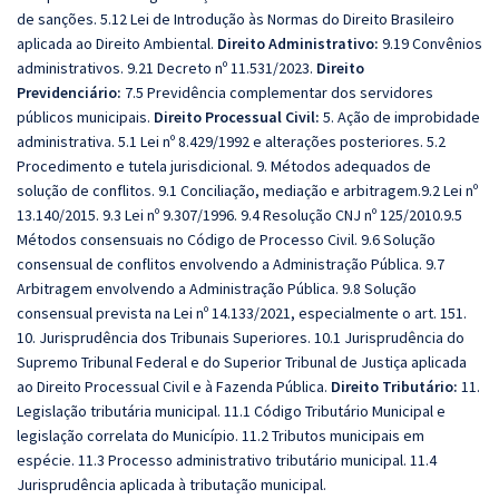
de sanções. 5.12 Lei de Introdução às Normas do Direito Brasileiro
aplicada ao Direito Ambiental.
Direito Administrativo:
9.19 Convênios
administrativos. 9.21 Decreto nº 11.531/2023.
Direito
Previdenciário:
7.5 Previdência complementar dos servidores
públicos municipais.
Direito Processual Civil:
5. Ação de improbidade
administrativa. 5.1 Lei nº 8.429/1992 e alterações posteriores. 5.2
Procedimento e tutela jurisdicional. 9. Métodos adequados de
solução de conflitos. 9.1 Conciliação, mediação e arbitragem.9.2 Lei nº
13.140/2015. 9.3 Lei nº 9.307/1996. 9.4 Resolução CNJ nº 125/2010.9.5
Métodos consensuais no Código de Processo Civil. 9.6 Solução
consensual de conflitos envolvendo a Administração Pública. 9.7
Arbitragem envolvendo a Administração Pública. 9.8 Solução
consensual prevista na Lei nº 14.133/2021, especialmente o art. 151.
10. Jurisprudência dos Tribunais Superiores. 10.1 Jurisprudência do
Supremo Tribunal Federal e do Superior Tribunal de Justiça aplicada
ao Direito Processual Civil e à Fazenda Pública.
Direito Tributário:
11.
Legislação tributária municipal. 11.1 Código Tributário Municipal e
legislação correlata do Município. 11.2 Tributos municipais em
espécie. 11.3 Processo administrativo tributário municipal. 11.4
Jurisprudência aplicada à tributação municipal.