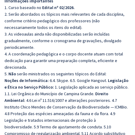
Informações importantes
1. Curso baseado no
Edital nº 02/2026.
2. Serão abordados os tópicos mais relevantes de cada disciplina,
conforme critério pedagógico dos professores (não
necessariamente todos os itens do edital).
3. As videoaulas ainda não disponibilizadas serão incluídas
gradualmente, conforme o cronograma de gravações, divulgado
periodicamente.
4. A coordenação pedagógica e o corpo docente atuam com total
dedicação para garantir uma preparação completa, eficiente e
direcionada.
5.
Não
serão ministrados os seguintes tópicos do Edital:
Noções de Informática:
6.4. Skype. 6.5. Google Hangout.
Legislação
e Ética no Serviço Público:
1. Legislação aplicada ao serviço público.
1.1. Lei Orgânica do Município de Campina Grande.
Direito
Ambiental:
4.6 Lei nº 11.516/2007 e alterações posteriores. 4.7
Instituto Chico Mendes de Conservação da Biodiversidade — ICMBio.
4.8 Proteção das espécies ameaçadas da fauna e da flora. 4.9
Legislação e tratados internacionais de proteção à
biodiversidade. 5.9 Termo de ajustamento de conduta. 5.10
Compromisso de regularização ambiental. 5.11 Acordo substitutivo