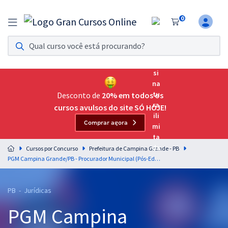
0
Assinatura Ilimitada 11
Acesso a todos os cursos. Teste grátis por 7 dias!
Assinatura OAB Até Passar
Acesso ilimitado a toda preparação para o Exame da
Desconto de
20% em todos os
Ordem, até você passar!
cursos avulsos do site SÓ HOJE!
Comprar agora
Residências Multiprofissionais
Preparação completa e intensiva para as principais
Cursos por Concurso
Prefeitura de Campina Grande - PB
residências em saúde do Brasil
PGM Campina Grande/PB - Procurador Municipal (Pós-Edital)
Concursos
PB - Jurídicas
Assinatura Ilimitada
PGM Campina
Cursos 20% OFF