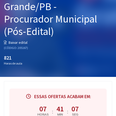
Grande/PB -
Pós
Procurador Municipal
Graduação
(Pós-Edital)
OAB
Mentorias
Baixar edital
(CÓDIGO: 205167)
Questões grátis
821
Horas de aula
Conteúdo gratuito
Blog
Aprovados
ESSAS OFERTAS ACABAM EM:
Atendimento
07
41
06
:
:
HORAS
MIN
SEG