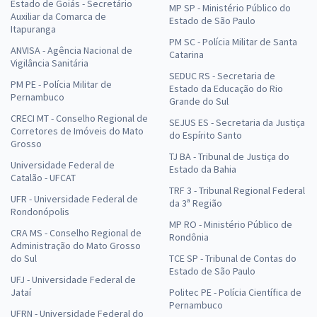
Estado de Goiás - Secretário
MP SP - Ministério Público do
Auxiliar da Comarca de
Estado de São Paulo
Itapuranga
PM SC - Polícia Militar de Santa
ANVISA - Agência Nacional de
Catarina
Vigilância Sanitária
SEDUC RS - Secretaria de
PM PE - Polícia Militar de
Estado da Educação do Rio
Pernambuco
Grande do Sul
CRECI MT - Conselho Regional de
SEJUS ES - Secretaria da Justiça
Corretores de Imóveis do Mato
do Espírito Santo
Grosso
TJ BA - Tribunal de Justiça do
Universidade Federal de
Estado da Bahia
Catalão - UFCAT
TRF 3 - Tribunal Regional Federal
UFR - Universidade Federal de
da 3ª Região
Rondonópolis
MP RO - Ministério Público de
CRA MS - Conselho Regional de
Rondônia
Administração do Mato Grosso
do Sul
TCE SP - Tribunal de Contas do
Estado de São Paulo
UFJ - Universidade Federal de
Jataí
Politec PE - Polícia Científica de
Pernambuco
UFRN - Universidade Federal do