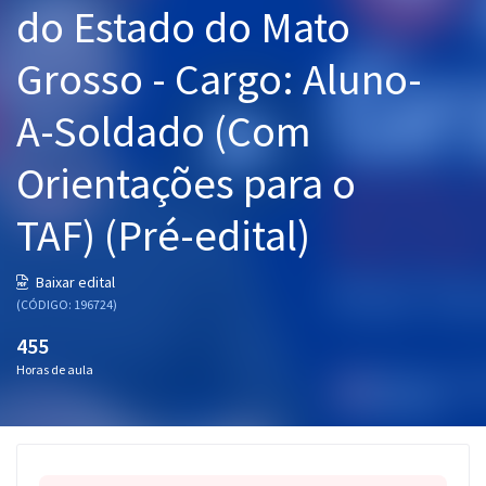
do Estado do Mato
Pós
Grosso - Cargo: Aluno-
Graduação
A-Soldado (Com
OAB
Orientações para o
Mentorias
TAF) (Pré-edital)
Questões grátis
Conteúdo gratuito
Baixar edital
(CÓDIGO: 196724)
Blog
455
Aprovados
Horas de aula
Atendimento