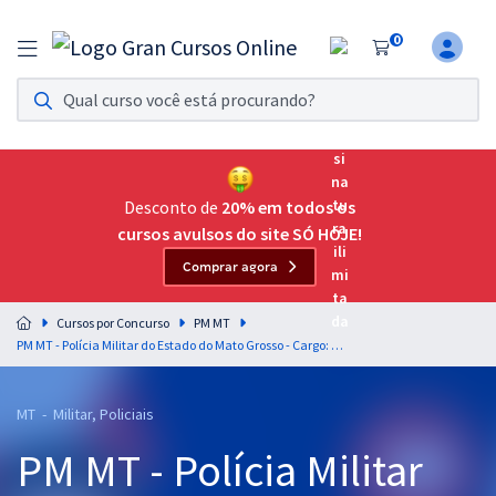
0
Assinatura Ilimitada 11
Acesso a todos os cursos. Teste grátis por 7 dias!
Assinatura OAB Até Passar
Acesso ilimitado a toda preparação para o Exame da
Desconto de
20% em todos os
Ordem, até você passar!
cursos avulsos do site SÓ HOJE!
Comprar agora
Residências Multiprofissionais
Preparação completa e intensiva para as principais
Cursos por Concurso
PM MT
residências em saúde do Brasil
PM MT - Polícia Militar do Estado do Mato Grosso - Cargo: Aluno-A-Soldado (Com Orientações para o TAF) (Pré-edital)
Concursos
MT - Militar, Policiais
Assinatura Ilimitada
PM MT - Polícia Militar
Cursos 20% OFF