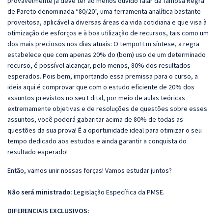
provavelmente já deve ter ao menos ouvido falar da famosa Regra
de Pareto denominada “80/20”, uma ferramenta analítica bastante
proveitosa, aplicável a diversas áreas da vida cotidiana e que visa à
otimização de esforços e à boa utilização de recursos, tais como um
dos mais preciosos nos dias atuais: O tempo! Em síntese, a regra
estabelece que com apenas 20% do (bom) uso de um determinado
recurso, é possível alcançar, pelo menos, 80% dos resultados
esperados. Pois bem, importando essa premissa para o curso, a
ideia aqui é comprovar que com o estudo eficiente de 20% dos
assuntos previstos no seu Edital, por meio de aulas teóricas
extremamente objetivas e de resoluções de questões sobre esses
assuntos, você poderá gabaritar acima de 80% de todas as
questões da sua prova! É a oportunidade ideal para otimizar o seu
tempo dedicado aos estudos e ainda garantir a conquista do
resultado esperado!
Então, vamos unir nossas forças! Vamos estudar juntos?
Não será ministrado:
Legislação Específica da PMSE.
DIFERENCIAIS EXCLUSIVOS: