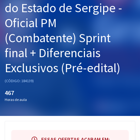
do Estado de Sergipe -
Pós
Oficial PM
Graduação
(Combatente) Sprint
OAB
final + Diferenciais
Mentorias
Exclusivos (Pré-edital)
Questões grátis
Conteúdo gratuito
(CÓDIGO: 184139)
Blog
467
Horas de aula
Aprovados
Atendimento
ESSAS OFERTAS ACABAM EM: