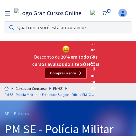
0
Assinatura Ilimitada 11
Acesso a todos os cursos. Teste grátis por 7 dias!
Assinatura OAB Até Passar
Acesso ilimitado a toda preparação para o Exame da
Desconto de
20% em todos os
Ordem, até você passar!
cursos avulsos do site SÓ HOJE!
Comprar agora
Residências Multiprofissionais
Preparação completa e intensiva para as principais
Cursos por Concurso
PM/SE
residências em saúde do Brasil
PM SE - Polícia Militar do Estado de Sergipe - Oficial PM (Combatente) Sprint final + Diferenciais Exclusivos (Pré-edital)
Concursos
SE - Policiais
Assinatura Ilimitada
PM SE - Polícia Militar
Cursos 20% OFF