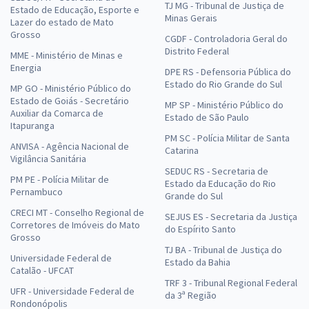
TJ MG - Tribunal de Justiça de
Estado de Educação, Esporte e
Minas Gerais
Lazer do estado de Mato
Grosso
CGDF - Controladoria Geral do
Distrito Federal
MME - Ministério de Minas e
Energia
DPE RS - Defensoria Pública do
Estado do Rio Grande do Sul
MP GO - Ministério Público do
Estado de Goiás - Secretário
MP SP - Ministério Público do
Auxiliar da Comarca de
Estado de São Paulo
Itapuranga
PM SC - Polícia Militar de Santa
ANVISA - Agência Nacional de
Catarina
Vigilância Sanitária
SEDUC RS - Secretaria de
PM PE - Polícia Militar de
Estado da Educação do Rio
Pernambuco
Grande do Sul
CRECI MT - Conselho Regional de
SEJUS ES - Secretaria da Justiça
Corretores de Imóveis do Mato
do Espírito Santo
Grosso
TJ BA - Tribunal de Justiça do
Universidade Federal de
Estado da Bahia
Catalão - UFCAT
TRF 3 - Tribunal Regional Federal
UFR - Universidade Federal de
da 3ª Região
Rondonópolis