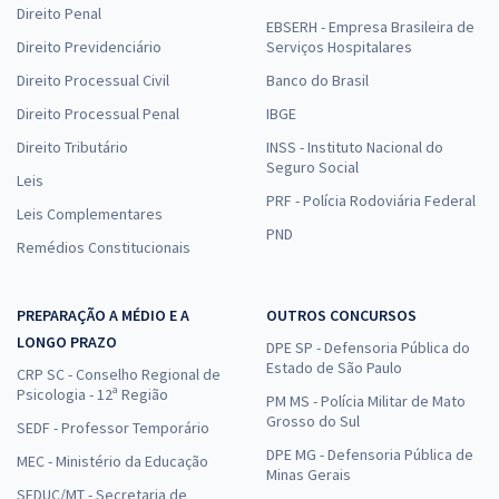
Direito Penal
EBSERH - Empresa Brasileira de
Direito Previdenciário
Serviços Hospitalares
Direito Processual Civil
Banco do Brasil
Direito Processual Penal
IBGE
Direito Tributário
INSS - Instituto Nacional do
Seguro Social
Leis
PRF - Polícia Rodoviária Federal
Leis Complementares
PND
Remédios Constitucionais
PREPARAÇÃO A MÉDIO E A
OUTROS CONCURSOS
LONGO PRAZO
DPE SP - Defensoria Pública do
Estado de São Paulo
CRP SC - Conselho Regional de
Psicologia - 12ª Região
PM MS - Polícia Militar de Mato
Grosso do Sul
SEDF - Professor Temporário
DPE MG - Defensoria Pública de
MEC - Ministério da Educação
Minas Gerais
SEDUC/MT - Secretaria de