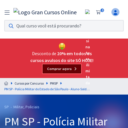
0
Assinatura Ilimitada 11
Acesso a todos os cursos. Teste grátis por 7 dias!
Assinatura OAB Até Passar
Acesso ilimitado a toda preparação para o Exame da
Desconto de
20% em todos os
Ordem, até você passar!
cursos avulsos do site SÓ HOJE!
Comprar agora
Residências Multiprofissionais
Preparação completa e intensiva para as principais
Cursos por Concurso
PMSP
residências em saúde do Brasil
PM SP - Polícia Militar do Estado de São Paulo - Aluno-Soldado PM do Quadro de Praças (QP) com Orientação para o TAF (Pós-Edital)
Concursos
SP - Militar, Policiais
Assinatura Ilimitada
PM SP - Polícia Militar
Cursos 20% OFF