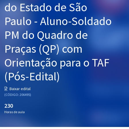
do Estado de São
Pós
Paulo - Aluno-Soldado
Graduação
PM do Quadro de
OAB
Praças (QP) com
Mentorias
Orientação para o TAF
Questões grátis
Conteúdo gratuito
(Pós-Edital)
Blog
Baixar edital
Aprovados
(CÓDIGO: 206495)
230
Atendimento
Horas de aula