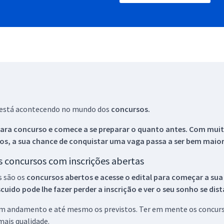
ue está acontecendo no mundo dos
concursos.
ara concurso e comece a se preparar o quanto antes. Com muita
os, a sua chance de conquistar uma vaga passa a ser bem maior
os concursos com inscrições abertas
s são os
concursos abertos e acesse o edital para começar a sua
ido pode lhe fazer perder a inscrição e ver o seu sonho se dis
 em andamento e até mesmo os previstos. Ter em mente os concurso
ais qualidade.