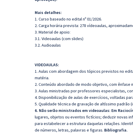
Mais detalhes:
1. Curso baseado no edital nº 01/2026.
2. Carga horária prevista: 278 vídeoaulas, aproximadam
3. Material de apoio:
3.1. Videoaulas (com slides)
3.2. Audioaulas
VIDEOAULAS:
1. Aulas com abordagem dos tópicos previstos no edita
matéria.
2. Conteúdo abordado de modo objetivo, com ênfase n
3. Aulas ministradas por professores especialistas, co
4. Disponibilização de aulas de exercícios, voltadas pa
5. Qualidade técnica de gravação de altíssimo padrão 
6. Não serão ministrados em videoaulas: Em Raciocí
lugares, objetos ou eventos fictícios; deduzir novas i
para estabelecer a estrutura daquelas relações. Ident
de números, letras, palavras e figuras.
Bibliografia.