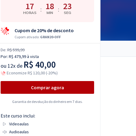
17
18
22
:
:
HORAS
MIN
SEG
Cupom de 20% de desconto
Cupom ativado:
GRAN20-OFF
De:
R$ 599,99
Por:
R$ 479,99
à vista
R$ 40,00
ou
12x de
Economize R$ 120,00 (-20%)
Comprar agora
Garantia de devolução do dinheiro em 7 dias.
Este curso inclui:
Videoaulas
Audioaulas