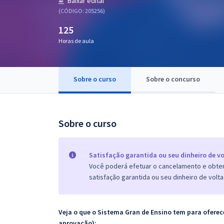
Baixar edital
Pós
(CÓDIGO: 205256)
125
Graduação
Horas de aula
OAB
Mentorias
Sobre o curso
Sobre o concurso
Questões grátis
Sobre o curso
Conteúdo gratuito
Blog
Satisfação garantida ou seu dinheiro de vo
Aprovados
Você poderá efetuar o cancelamento e obter 
satisfação garantida ou seu dinheiro de volta
Atendimento
Veja o que o Sistema Gran de Ensino tem para ofer
aprovação):