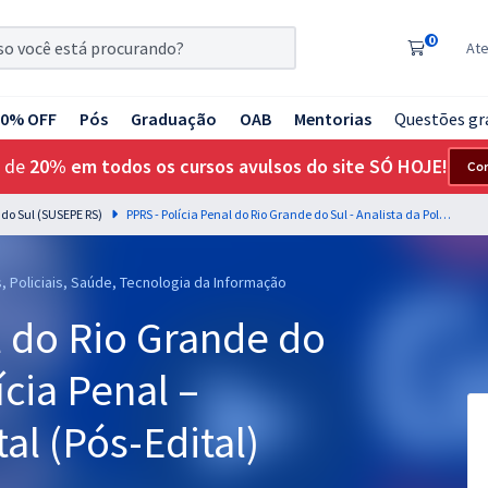
0
At
20% OFF
Pós
Graduação
OAB
Mentorias
Questões gr
 de
20% em todos os cursos avulsos do site SÓ HOJE!
Co
 do Sul (SUSEPE RS)
PPRS - Polícia Penal do Rio Grande do Sul - Analista da Polícia Penal – Engenharia Ambiental (Pós-Edital)
s, Policiais, Saúde, Tecnologia da Informação
l do Rio Grande do
ícia Penal –
l (Pós-Edital)