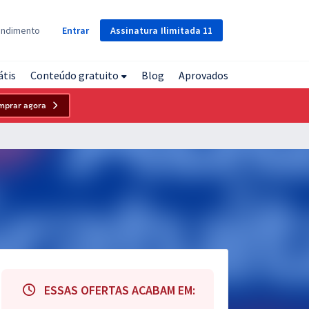
Assinatura
Ilimitada
11
endimento
Entrar
átis
Conteúdo gratuito
Blog
Aprovados
mprar agora
ESSAS OFERTAS ACABAM EM: