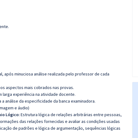
ente.
l, após minuciosa análise realizada pelo professor de cada
os aspectos mais cobrados nas provas.
m larga experiência na atividade docente.
ra a análise da especificidade da banca examinadora.
(imagem e áudio)
nio Lógico:
Estrutura lógica de relações arbitrárias entre pessoas,
nformações das relações fornecidas e avaliar as condições usadas
ificação de padrões e lógica de argumentação, sequências lógicas