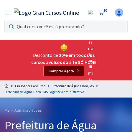
0
Assinatura Ilimitada 11
Acesso a todos os cursos. Teste grátis por 7 dias!
Assinatura OAB Até Passar
Acesso ilimitado a toda preparação para o Exame da
Desconto de
20% em todos os
Ordem, até você passar!
cursos avulsos do site SÓ HOJE!
Comprar agora
Residências Multiprofissionais
Preparação completa e intensiva para as principais
Cursos por Concurso
Prefeitura de Água Clara/MS
residências em saúde do Brasil
Prefeitura de Água Clara - MS - Agente Administrativo
Concursos
MS - Administrativas
Assinatura Ilimitada
Prefeitura de Água
Cursos 20% OFF