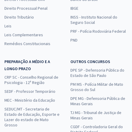
Direito Processual Penal
IBGE
Direito Tributário
INSS - Instituto Nacional do
Seguro Social
Leis
PRF - Polícia Rodoviária Federal
Leis Complementares
PND
Remédios Constitucionais
PREPARAÇÃO A MÉDIO E A
OUTROS CONCURSOS
LONGO PRAZO
DPE SP - Defensoria Pública do
Estado de São Paulo
CRP SC - Conselho Regional de
Psicologia - 12ª Região
PM MS - Polícia Militar de Mato
Grosso do Sul
SEDF - Professor Temporário
DPE MG - Defensoria Pública de
MEC - Ministério da Educação
Minas Gerais
SEDUC/MT - Secretaria de
TJ MG - Tribunal de Justiça de
Estado de Educação, Esporte e
Minas Gerais
Lazer do estado de Mato
Grosso
CGDF - Controladoria Geral do
Distrito Federal