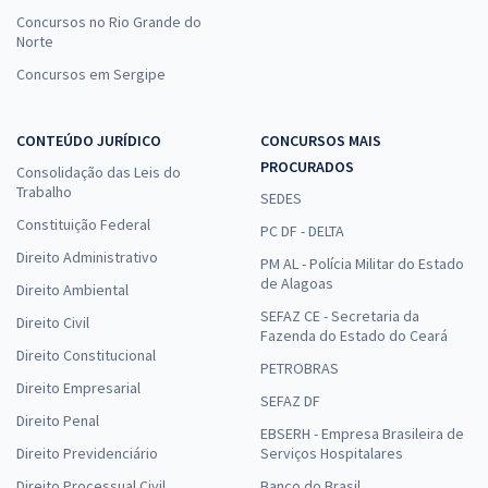
Concursos no Rio Grande do
Norte
Concursos em Sergipe
CONTEÚDO JURÍDICO
CONCURSOS MAIS
PROCURADOS
Consolidação das Leis do
Trabalho
SEDES
Constituição Federal
PC DF - DELTA
Direito Administrativo
PM AL - Polícia Militar do Estado
de Alagoas
Direito Ambiental
SEFAZ CE - Secretaria da
Direito Civil
Fazenda do Estado do Ceará
Direito Constitucional
PETROBRAS
Direito Empresarial
SEFAZ DF
Direito Penal
EBSERH - Empresa Brasileira de
Direito Previdenciário
Serviços Hospitalares
Direito Processual Civil
Banco do Brasil