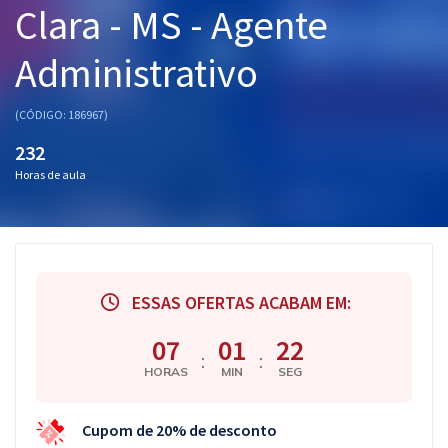
Clara - MS - Agente
Pós
Administrativo
Graduação
OAB
(CÓDIGO: 186967)
232
Mentorias
Horas de aula
Questões grátis
Conteúdo gratuito
Blog
ESSAS OFERTAS ACABAM EM:
Aprovados
07
01
21
:
:
HORAS
MIN
SEG
Atendimento
Cupom de 20% de desconto