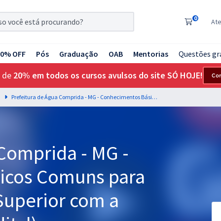
0
At
20% OFF
Pós
Graduação
OAB
Mentorias
Questões gr
 de
20% em todos os cursos avulsos do site SÓ HOJE!
Co
G
Prefeitura de Água Comprida - MG - Conhecimentos Básicos Comuns para os Cargos de Nível Superior com a Equipe Gran (Pós-Edital)
Comprida - MG -
icos Comuns para
Superior com a