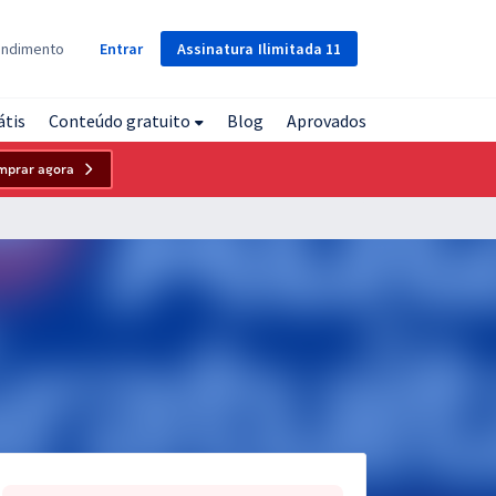
Assinatura
Ilimitada
11
endimento
Entrar
átis
Conteúdo gratuito
Blog
Aprovados
mprar agora