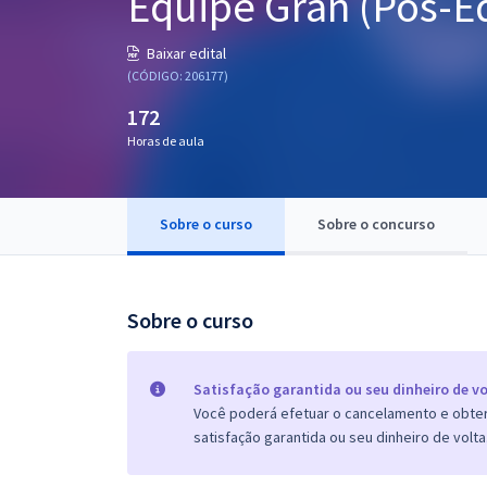
Equipe Gran (Pós-Ed
Pós
Baixar edital
Graduação
(CÓDIGO: 206177)
172
OAB
Horas de aula
Mentorias
Sobre o curso
Sobre o concurso
Questões grátis
Conteúdo gratuito
Blog
Sobre o curso
Aprovados
Satisfação garantida ou seu dinheiro de vo
Você poderá efetuar o cancelamento e obter 
Atendimento
satisfação garantida ou seu dinheiro de volta