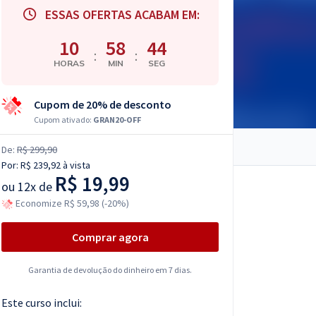
ESSAS OFERTAS ACABAM EM:
10
58
43
:
:
HORAS
MIN
SEG
Cupom de 20% de desconto
Cupom ativado:
GRAN20-OFF
De:
R$ 299,90
Por:
R$ 239,92
à vista
R$ 19,99
ou
12x de
Economize R$ 59,98 (-20%)
Comprar agora
Garantia de devolução do dinheiro em 7 dias.
Este curso inclui: