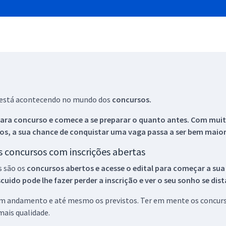
ue está acontecendo no mundo dos
concursos.
ara concurso e comece a se preparar o quanto antes. Com muita
os, a sua chance de conquistar uma vaga passa a ser bem maior
os concursos com inscrições abertas
s são os
concursos abertos e acesse o edital para começar a sua
ido pode lhe fazer perder a inscrição e ver o seu sonho se dis
 em andamento e até mesmo os previstos. Ter em mente os concurso
ais qualidade.