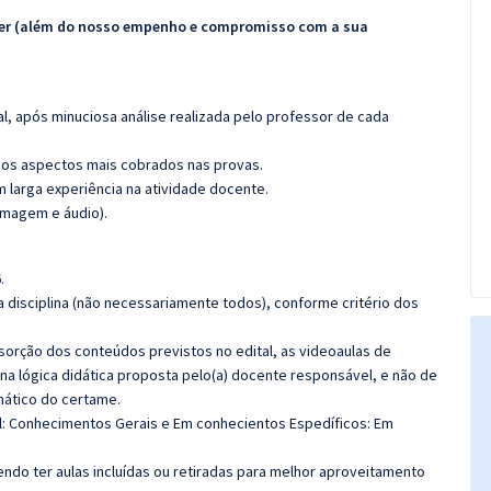
ecer (além do nosso empenho e compromisso com a sua
l, após minuciosa análise realizada pelo professor de cada
os aspectos mais cobrados nas provas.
m larga experiência na atividade docente.
imagem e áudio).
.
 disciplina (não necessariamente todos), conforme critério dos
bsorção dos conteúdos previstos no edital, as videoaulas de
a lógica didática proposta pelo(a) docente responsável, e não de
ático do certame.
al: Conhecimentos Gerais e
Em conhecientos Espedíficos
:
Em
do ter aulas incluídas ou retiradas para melhor aproveitamento