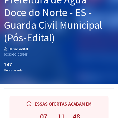
Pós
Doce do Norte - ES -
Graduação
Guarda Civil Municipal
OAB
(Pós-Edital)
Mentorias
Baixar edital
(CÓDIGO: 205263)
Questões grátis
147
Conteúdo gratuito
Horas de aula
Blog
Aprovados
Atendimento
ESSAS OFERTAS ACABAM EM:
07
11
47