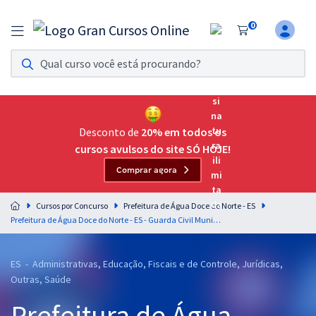
0
Assinatura Ilimitada 11
Acesso a todos os cursos. Teste grátis por 7 dias!
Assinatura OAB Até Passar
Acesso ilimitado a toda preparação para o Exame da
Desconto de
20% em todos os
Ordem, até você passar!
cursos avulsos do site SÓ HOJE!
Comprar agora
Residências Multiprofissionais
Preparação completa e intensiva para as principais
Cursos por Concurso
Prefeitura de Água Doce do Norte - ES
residências em saúde do Brasil
Prefeitura de Água Doce do Norte - ES - Guarda Civil Municipal (Pós-Edital)
Concursos
ES - Administrativas, Educação, Fiscais e de Controle, Jurídicas,
Assinatura Ilimitada
Outras, Saúde
Cursos 20% OFF
Prefeitura de Água