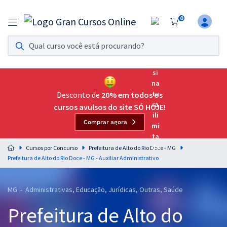
0
Assinatura Ilimitada 11
Acesso a todos os cursos. Teste grátis por 7 dias!
Assinatura OAB Até Passar
Acesso ilimitado a toda preparação para o Exame da
Desconto de
20% em todos os
Ordem, até você passar!
cursos avulsos do site SÓ HOJE!
Comprar agora
Residências Multiprofissionais
Preparação completa e intensiva para as principais
Cursos por Concurso
Prefeitura de Alto do Rio Doce - MG
residências em saúde do Brasil
Prefeitura de Alto do Rio Doce - MG - Auxiliar Administrativo
Concursos
MG - Administrativas, Educação, Jurídicas, Outras, Saúde
Assinatura Ilimitada
Prefeitura de Alto do
Cursos 20% OFF