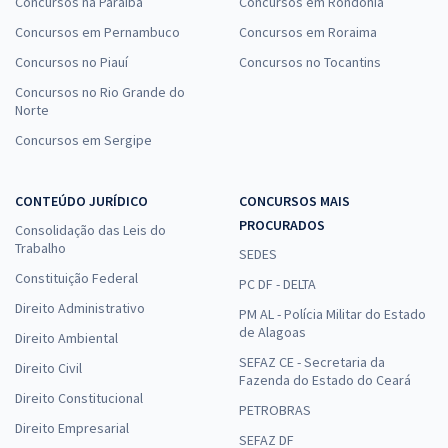
Concursos na Paraíba
Concursos em Rondônia
Concursos em Pernambuco
Concursos em Roraima
Concursos no Piauí
Concursos no Tocantins
Concursos no Rio Grande do
Norte
Concursos em Sergipe
CONTEÚDO JURÍDICO
CONCURSOS MAIS
PROCURADOS
Consolidação das Leis do
Trabalho
SEDES
Constituição Federal
PC DF - DELTA
Direito Administrativo
PM AL - Polícia Militar do Estado
de Alagoas
Direito Ambiental
SEFAZ CE - Secretaria da
Direito Civil
Fazenda do Estado do Ceará
Direito Constitucional
PETROBRAS
Direito Empresarial
SEFAZ DF