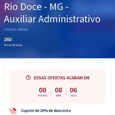
Rio Doce - MG -
Pós
Auxiliar Administrativo
Graduação
OAB
(CÓDIGO: 206300)
260
Mentorias
Horas de aula
Questões grátis
Conteúdo gratuito
Blog
ESSAS OFERTAS ACABAM EM:
Aprovados
00
08
05
:
:
HORA
MIN
SEG
Atendimento
Cupom de 20% de desconto