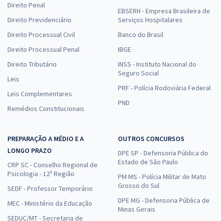
Direito Penal
EBSERH - Empresa Brasileira de
Direito Previdenciário
Serviços Hospitalares
Direito Processual Civil
Banco do Brasil
Direito Processual Penal
IBGE
Direito Tributário
INSS - Instituto Nacional do
Seguro Social
Leis
PRF - Polícia Rodoviária Federal
Leis Complementares
PND
Remédios Constitucionais
PREPARAÇÃO A MÉDIO E A
OUTROS CONCURSOS
LONGO PRAZO
DPE SP - Defensoria Pública do
Estado de São Paulo
CRP SC - Conselho Regional de
Psicologia - 12ª Região
PM MS - Polícia Militar de Mato
Grosso do Sul
SEDF - Professor Temporário
DPE MG - Defensoria Pública de
MEC - Ministério da Educação
Minas Gerais
SEDUC/MT - Secretaria de