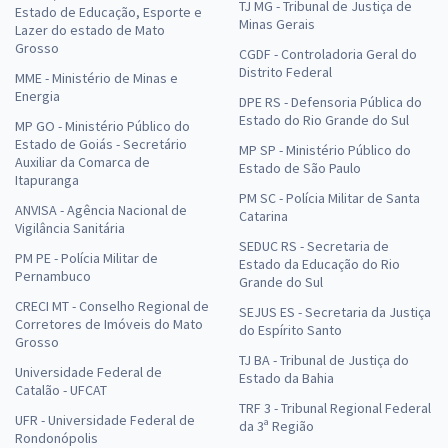
TJ MG - Tribunal de Justiça de
Estado de Educação, Esporte e
Minas Gerais
Lazer do estado de Mato
Grosso
CGDF - Controladoria Geral do
Distrito Federal
MME - Ministério de Minas e
Energia
DPE RS - Defensoria Pública do
Estado do Rio Grande do Sul
MP GO - Ministério Público do
Estado de Goiás - Secretário
MP SP - Ministério Público do
Auxiliar da Comarca de
Estado de São Paulo
Itapuranga
PM SC - Polícia Militar de Santa
ANVISA - Agência Nacional de
Catarina
Vigilância Sanitária
SEDUC RS - Secretaria de
PM PE - Polícia Militar de
Estado da Educação do Rio
Pernambuco
Grande do Sul
CRECI MT - Conselho Regional de
SEJUS ES - Secretaria da Justiça
Corretores de Imóveis do Mato
do Espírito Santo
Grosso
TJ BA - Tribunal de Justiça do
Universidade Federal de
Estado da Bahia
Catalão - UFCAT
TRF 3 - Tribunal Regional Federal
UFR - Universidade Federal de
da 3ª Região
Rondonópolis